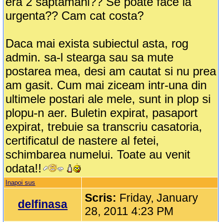
era 2 saptamani?? Se poate face la
urgenta?? Cam cat costa?
Daca mai exista subiectul asta, rog
admin. sa-l stearga sau sa mute
postarea mea, desi am cautat si nu prea
am gasit. Cum mai ziceam intr-una din
ultimele postari ale mele, sunt in plop si
plopu-n aer. Buletin expirat, pasaport
expirat, trebuie sa transcriu casatoria,
certificatul de nastere al fetei,
schimbarea numelui. Toate au venit
odata!!
Inapoi sus
Scris:
Friday, January
delfinasa
28, 2011 4:23 PM