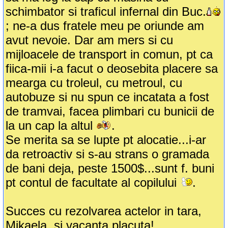
schimbator si traficul infernal din Buc.
; ne-a dus fratele meu pe oriunde am
avut nevoie. Dar am mers si cu
mijloacele de transport in comun, pt ca
fiica-mii i-a facut o deosebita placere sa
mearga cu troleul, cu metroul, cu
autobuze si nu spun ce incatata a fost
de tramvai, facea plimbari cu bunicii de
la un cap la altul
.
Se merita sa se lupte pt alocatie...i-ar
da retroactiv si s-au strans o gramada
de bani deja, peste 1500$...sunt f. buni
pt contul de facultate al copilului
.
Succes cu rezolvarea actelor in tara,
Mikaela, si vacanta placuta!