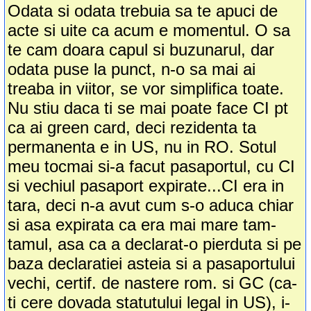
Odata si odata trebuia sa te apuci de
acte si uite ca acum e momentul. O sa
te cam doara capul si buzunarul, dar
odata puse la punct, n-o sa mai ai
treaba in viitor, se vor simplifica toate.
Nu stiu daca ti se mai poate face CI pt
ca ai green card, deci rezidenta ta
permanenta e in US, nu in RO. Sotul
meu tocmai si-a facut pasaportul, cu CI
si vechiul pasaport expirate...CI era in
tara, deci n-a avut cum s-o aduca chiar
si asa expirata ca era mai mare tam-
tamul, asa ca a declarat-o pierduta si pe
baza declaratiei asteia si a pasaportului
vechi, certif. de nastere rom. si GC (ca-
ti cere dovada statutului legal in US), i-