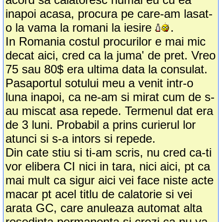
inapoi acasa, procura pe care-am lasat-
o la vama la romani la iesire
.
In Romania costul procurilor e mai mic
decat aici, cred ca la juma' de pret. Vreo
75 sau 80$ era ultima data la consulat.
Pasaportul sotului meu a venit intr-o
luna inapoi, ca ne-am si mirat cum de s-
au miscat asa repede. Termenul dat era
de 3 luni. Probabil a prins curierul lor
atunci si s-a intors si repede.
Din cate stiu si ti-am scris, nu cred ca-ti
vor elibera CI nici in tara, nici aici, pt ca
mai mult ca sigur aici vei face niste acte
macar pt acel titlu de calatorie si vei
arata GC, care anuleaza automat alta
resedinta permanenta si crezi ca nu va