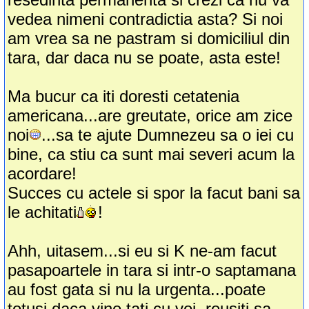
vedea nimeni contradictia asta? Si noi
am vrea sa ne pastram si domiciliul din
tara, dar daca nu se poate, asta este!
Ma bucur ca iti doresti cetatenia
americana...are greutate, orice am zice
noi
...sa te ajute Dumnezeu sa o iei cu
bine, ca stiu ca sunt mai severi acum la
acordare!
Succes cu actele si spor la facut bani sa
le achitati
!
Ahh, uitasem...si eu si K ne-am facut
pasapoartele in tara si intr-o saptamana
au fost gata si nu la urgenta...poate
totusi daca vine tati cu voi, reusiti sa