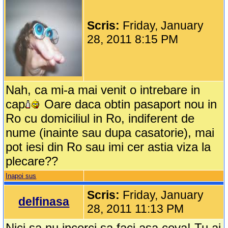
Scris:
Friday, January
28, 2011 8:15 PM
Nah, ca mi-a mai venit o intrebare in
cap
Oare daca obtin pasaport nou in
Ro cu domiciliul in Ro, indiferent de
nume (inainte sau dupa casatorie), mai
pot iesi din Ro sau imi cer astia viza la
plecare??
Inapoi sus
Scris:
Friday, January
delfinasa
28, 2011 11:13 PM
Nici sa nu incerci sa faci asa ceva! Tu ai