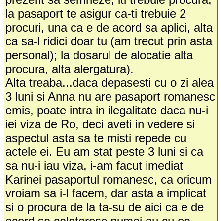
la pasaport te asigur ca-ti trebuie 2
procuri, una ca e de acord sa aplici, alta
ca sa-l ridici doar tu (am trecut prin asta
personal); la dosarul de alocatie alta
procura, alta alergatura).
Alta treaba...daca depasesti cu o zi alea
3 luni si Anna nu are pasaport romanesc
emis, poate intra in ilegalitate daca nu-i
iei viza de Ro, deci aveti in vedere si
aspectul asta sa te misti repede cu
actele ei. Eu am stat peste 3 luni si ca
sa nu-i iau viza, i-am facut imediat
Karinei pasaportul romanesc, ca oricum
vroiam sa i-l facem, dar asta a implicat
si o procura de la ta-su de aici ca e de
acord sa calatoresc numai eu cu ea