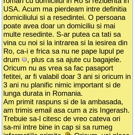
roman cu domiciliul in Ro si rezidenta in
USA. Acum ma pierdeam intre definitia
domiciliului si a resedintei. O persoana
poate avea doar un domiciliu si mai
multe resedinte. S-ar putea ca tati sa
vina cu noi si la intrarea si la iesirea din
Ro, ca-i e frica sa nu ne pape lupul pe
drum
, plus ca sa ajute cu bagajele.
Oricum nu as vrea sa fac pasaport
fetitei, ar fi valabil doar 3 ani si oricum in
3 ani nu planific nimic important si de
lunga durata in Romania.
Am primit raspuns si de la ambasada,
am trimis email asa cum a zis Ingerash.
Trebuie sa-l citesc de vreo cateva ori
sa-mi intre bine in cap si sa rumeg