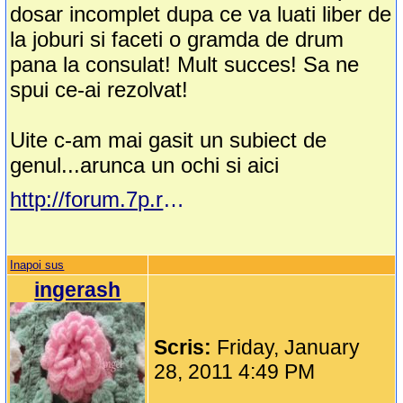
dosar incomplet dupa ce va luati liber de
la joburi si faceti o gramda de drum
pana la consulat! Mult succes! Sa ne
spui ce-ai rezolvat!
Uite c-am mai gasit un subiect de
genul...arunca un ochi si aici
http://forum.7p.ro/buletin.aspx?g=posts&t=4339&p=1
Inapoi sus
ingerash
Scris:
Friday, January
28, 2011 4:49 PM