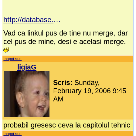
http://database.cs.wayne.edu/marius/personal/Theo/Cantece_Copii/
Vad ca linkul pus de tine nu merge, dar
cel pus de mine, desi e acelasi merge.
Inapoi sus
ligiaG
Scris:
Sunday,
February 19, 2006 9:45
AM
probabil gresesc ceva la capitolul tehnic
Inapoi sus