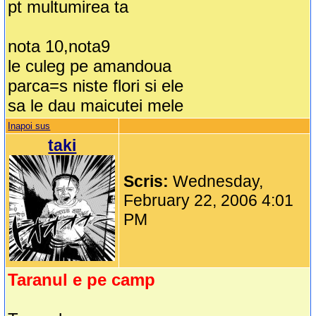
pt multumirea ta
nota 10,nota9
le culeg pe amandoua
parca=s niste flori si ele
sa le dau maicutei mele
Inapoi sus
taki
Scris:
Wednesday,
February 22, 2006 4:01
PM
Taranul e pe camp