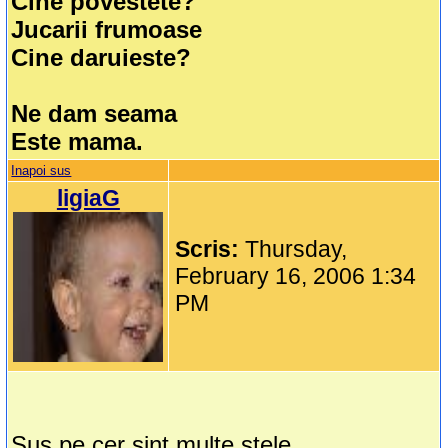
Cine povestete?
Jucarii frumoase
Cine daruieste?
Ne dam seama
Este mama.
Inapoi sus
ligiaG
Scris:
Thursday,
February 16, 2006 1:34
PM
Sus pe cer sint multe stele,