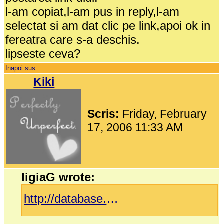
l-am copiat,l-am pus in reply,l-am
selectat si am dat clic pe link,apoi ok in
fereatra care s-a deschis.
lipseste ceva?
Inapoi sus
Kiki
Scris:
Friday, February
17, 2006 11:33 AM
ligiaG wrote:
http://database.cs.wayne.edu/marius/personal/Theo/Cantece_Copii/