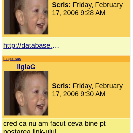
Scris:
Friday, February
17, 2006 9:28 AM
http://database.cs.wayne.edu/marius/personal/Theo/Cantece_Copii/
Inapoi sus
ligiaG
Scris:
Friday, February
17, 2006 9:30 AM
cred ca nu am facut ceva bine pt
postarea link-ului.