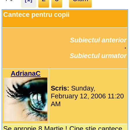
Cantece pentru copii
Subiectul anterior
		·

Subiectul urmator
AdrianaC
Scris:
Sunday,
February 12, 2006 11:20
AM
Se apropie 8 Martie ! Cine stie cantece