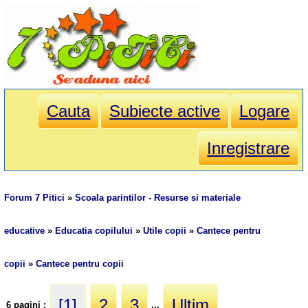
Cauta
Subiecte active
Logare
Inregistrare
Forum 7 Pitici
»
Scoala parintilor - Resurse si materiale
educative
»
Educatia copilului
»
Utile copii
»
Cantece pentru
copii
»
Cantece pentru copii
[1]
2
3
Ultim
6 pagini :
...