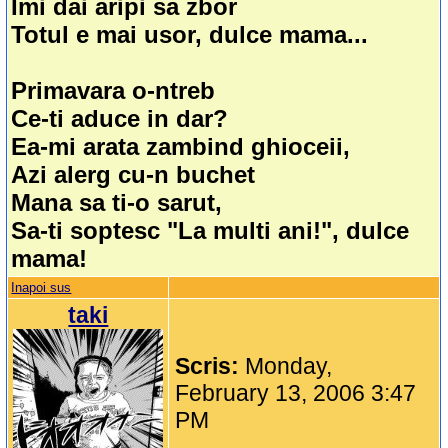
Imi dai aripi sa zbor
Totul e mai usor, dulce mama...
Primavara o-ntreb
Ce-ti aduce in dar?
Ea-mi arata zambind ghioceii,
Azi alerg cu-n buchet
Mana sa ti-o sarut,
Sa-ti soptesc "La multi ani!", dulce
mama!
Inapoi sus
taki
Scris:
Monday,
February 13, 2006 3:47
PM