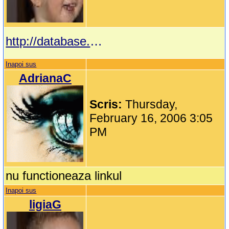
http://database.cs.wayne.edu/marius/personal/Theo/Cantece_Copii/
Inapoi sus
AdrianaC
Scris:
Thursday,
February 16, 2006 3:05
PM
nu functioneaza linkul
Inapoi sus
ligiaG