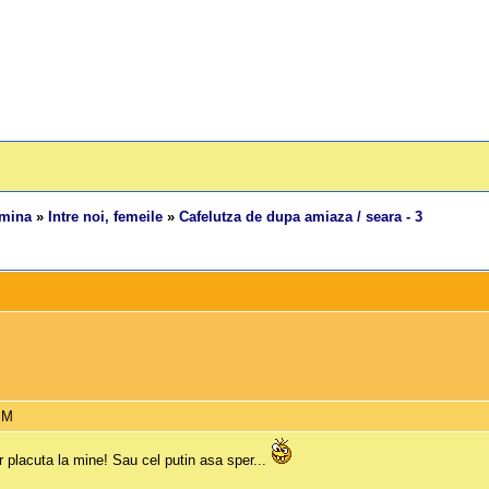
emina
»
Intre noi, femeile
»
Cafelutza de dupa amiaza / seara - 3
PM
ar placuta la mine! Sau cel putin asa sper...