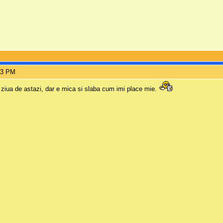
53 PM
 ziua de astazi, dar e mica si slaba cum imi place mie.