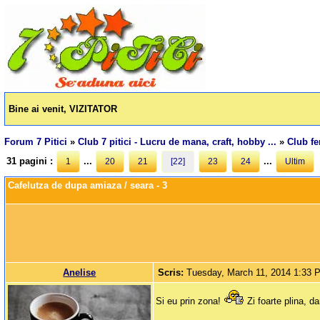
Bine ai venit, VIZITATOR
Forum 7 Pitici
»
Club 7 pitici - Lucru de mana, craft, hobby ...
»
Club f
31 pagini :
...
...
1
20
21
[22]
23
24
Ultim
Cafelutza de dupa amiaza / seara - 3
Anelise
Scris:
Tuesday, March 11, 2014 1:33 
Si eu prin zona!
Zi foarte plina, d