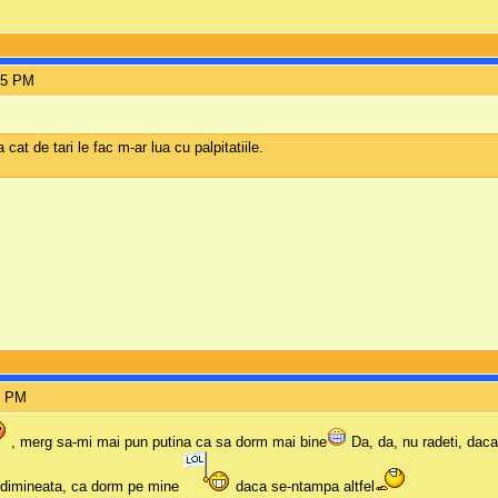
05 PM
at de tari le fac m-ar lua cu palpitatiile.
6 PM
, merg sa-mi mai pun putina ca sa dorm mai bine
Da, da, nu radeti, daca
 dimineata, ca dorm pe mine
daca se-ntampa altfel