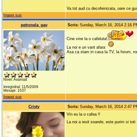
Va tot aud cu decofeinizata, oare ce gu
Inapoi sus
petronela_gav
Scris:
Sunday, March 16, 2014 2:16 
Cine vine la o cafeluta!
La noi e un vant afara
Asa ca stam in casa la TV, la forum, r
Nivel: Avansat
Inregistrat: 11/5/2009
Mesaje: 1537
Inapoi sus
Cristy
Scris:
Sunday, March 16, 2014 2:47 
Vin eu la o cafea !!
La noi a iesit soarele, este purim si tot