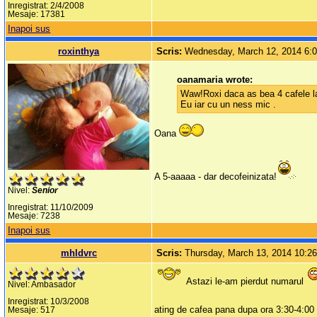
Inregistrat: 2/4/2008
Mesaje: 17381
Inapoi sus
roxinthya
Scris:
Wednesday, March 12, 2014 6:
oanamaria wrote:
Waw!Roxi daca as bea 4 cafele la c
Eu iar cu un ness mic .
Oana
A 5-aaaaa - dar decofeinizata!
Nivel:
Senior
Inregistrat: 11/10/2009
Mesaje: 7238
Inapoi sus
mhldvrc
Scris:
Thursday, March 13, 2014 10:2
Astazi le-am pierdut numarul
Nivel: Ambasador
Inregistrat: 10/3/2008
ating de cafea pana dupa ora 3:30-4:00
Mesaje: 517