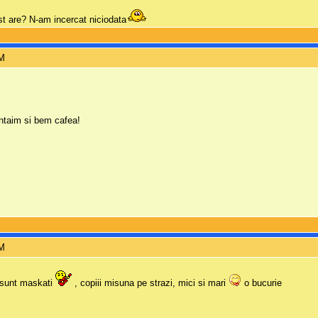
st are? N-am incercat niciodata
PM
ontaim si bem cafea!
PM
i sunt maskati
, copiii misuna pe strazi, mici si mari
o bucurie