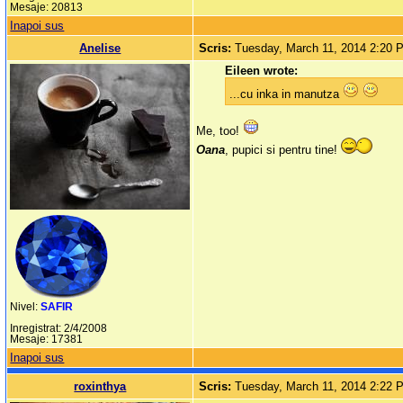
Mesaje: 20813
Inapoi sus
Anelise
Scris:
Tuesday, March 11, 2014 2:20 
Eileen wrote:
...cu inka in manutza
Me, too!
Oana
, pupici si pentru tine!
Nivel:
SAFIR
Inregistrat: 2/4/2008
Mesaje: 17381
Inapoi sus
roxinthya
Scris:
Tuesday, March 11, 2014 2:22 