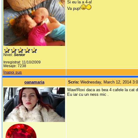
Si eu la a 4-a!
Va pup!
Nivel:
Senior
Inregistrat: 11/10/2009
Mesaje: 7238
Inapoi sus
oanamaria
Scris:
Wednesday, March 12, 2014 3:
Waw!Roxi daca as bea 4 cafele la cat de t
Eu iar cu un ness mic .