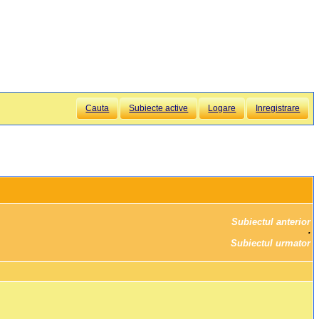
Cauta
Subiecte active
Logare
Inregistrare
Subiectul anterior
		·

Subiectul urmator