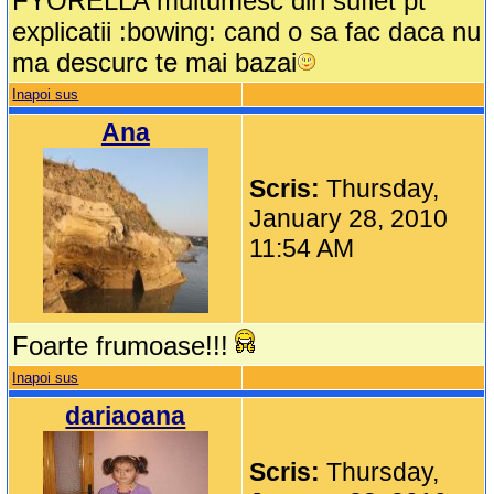
FYORELLA multumesc din suflet pt
explicatii :bowing: cand o sa fac daca nu
ma descurc te mai bazai
Inapoi sus
Ana
Scris:
Thursday,
January 28, 2010
11:54 AM
Foarte frumoase!!!
Inapoi sus
dariaoana
Scris:
Thursday,