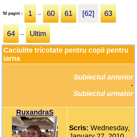
1
60
61
[62]
63
92 pagini :
...
64
Ultim
...
Caciulite tricotate pentru copii pentru 
iarna
Subiectul anterior
		·

Subiectul urmator
RuxandraS
Scris:
Wednesday,
January 27, 2010