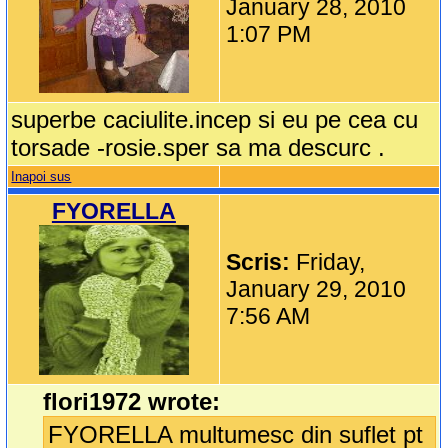
January 28, 2010
1:07 PM
superbe caciulite.incep si eu pe cea cu
torsade -rosie.sper sa ma descurc .
Inapoi sus
FYORELLA
Scris:
Friday,
January 29, 2010
7:56 AM
flori1972 wrote:
FYORELLA multumesc din suflet pt