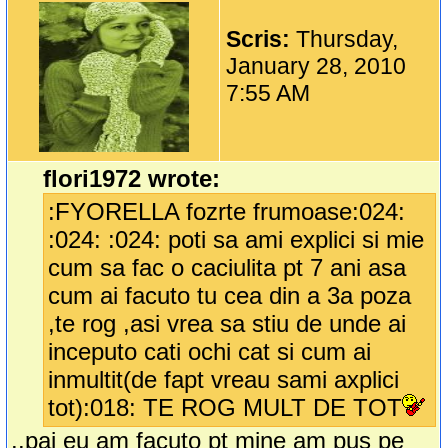
Scris:
Thursday,
January 28, 2010
7:55 AM
flori1972 wrote:
:FYORELLA fozrte frumoase:024:
:024: :024: poti sa ami explici si mie
cum sa fac o caciulita pt 7 ani asa
cum ai facuto tu cea din a 3a poza
,te rog ,asi vrea sa stiu de unde ai
inceputo cati ochi cat si cum ai
inmultit(de fapt vreau sami axplici
tot):018: TE ROG MULT DE TOT
..pai eu am facuto pt mine am pus pe