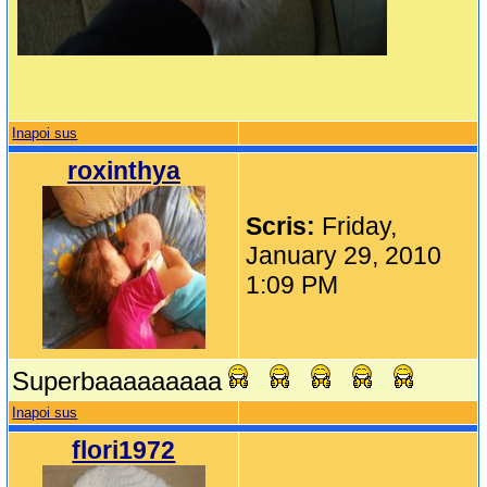
Inapoi sus
roxinthya
Scris:
Friday,
January 29, 2010
1:09 PM
Superbaaaaaaaaa
Inapoi sus
flori1972