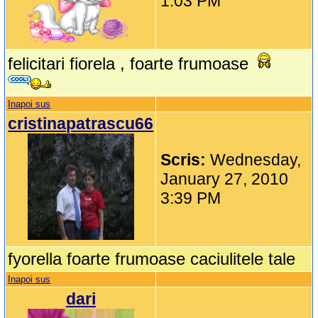
1:03 PM
felicitari fiorela , foarte frumoase
Inapoi sus
cristinapatrascu66
Scris:
Wednesday,
January 27, 2010
3:39 PM
fyorella foarte frumoase caciulitele tale
Inapoi sus
dari