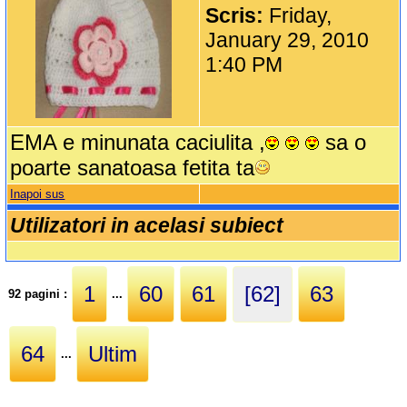
Scris:
Friday,
January 29, 2010
1:40 PM
EMA e minunata caciulita ,
sa o
poarte sanatoasa fetita ta
Inapoi sus
Utilizatori in acelasi subiect
1
60
61
[62]
63
92 pagini :
...
64
Ultim
...