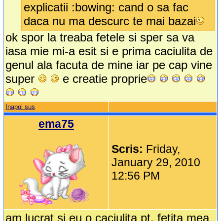
explicatii :bowing: cand o sa fac
daca nu ma descurc te mai bazai
ok spor la treaba fetele si sper sa va
iasa mie mi-a esit si e prima caciulita de
genul ala facuta de mine iar pe cap vine
super
e creatie proprie
Inapoi sus
ema75
Scris:
Friday,
January 29, 2010
12:56 PM
am lucrat si eu o caciulita pt. fetita mea