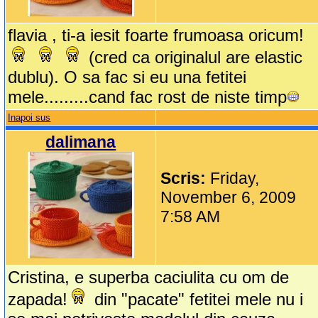
flavia , ti-a iesit foarte frumoasa oricum!
(cred ca originalul are elastic
dublu). O sa fac si eu una fetitei
mele.........cand fac rost de niste timp
Inapoi sus
dalimana
Scris:
Friday,
November 6, 2009
7:58 AM
Cristina, e superba caciulita cu om de
zapada!
din "pacate" fetitei mele nu i