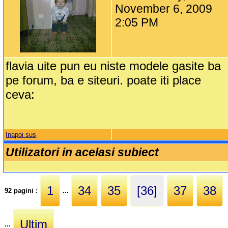
November 6, 2009
2:05 PM
flavia uite pun eu niste modele gasite ba
pe forum, ba e siteuri. poate iti place
ceva:
Inapoi sus
Utilizatori in acelasi subiect
1
34
35
[36]
37
38
92 pagini :
...
Ultim
...