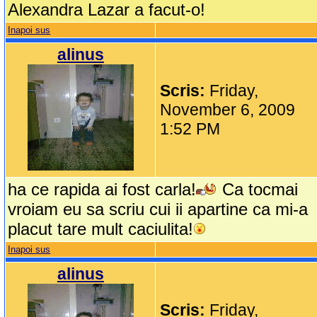
Alexandra Lazar a facut-o!
Inapoi sus
alinus
Scris:
Friday,
November 6, 2009
1:52 PM
ha ce rapida ai fost carla!
Ca tocmai
vroiam eu sa scriu cui ii apartine ca mi-a
placut tare mult caciulita!
Inapoi sus
alinus
Scris:
Friday,