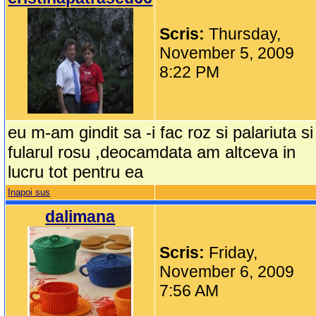
Scris:
Thursday,
November 5, 2009
8:22 PM
eu m-am gindit sa -i fac roz si palariuta si
fularul rosu ,deocamdata am altceva in
lucru tot pentru ea
Inapoi sus
dalimana
Scris:
Friday,
November 6, 2009
7:56 AM