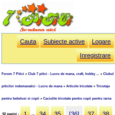
Cauta
Subiecte active
Logare
Inregistrare
Forum 7 Pitici
»
Club 7 pitici - Lucru de mana, craft, hobby ...
»
Clubul
piticilor indemanatici - Lucru de mana
»
Articole tricotate
»
Tricotaje
pentru bebelusi si copii
»
Caciulite tricotate pentru copii pentru iarna
1
34
35
[36]
37
38
92 pagini :
...