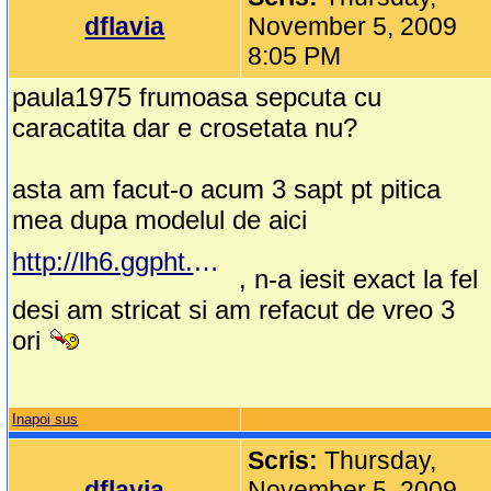
dflavia
November 5, 2009
8:05 PM
paula1975 frumoasa sepcuta cu
caracatita dar e crosetata nu?
asta am facut-o acum 3 sapt pt pitica
mea dupa modelul de aici
http://lh6.ggpht.com/_HRGFSqRRQoM/SSP09jOwYlI/AAAAAAAAH14/pS7yuDMsHHc/243.jpg
, n-a iesit exact la fel
desi am stricat si am refacut de vreo 3
ori
Inapoi sus
Scris:
Thursday,
dflavia
November 5, 2009