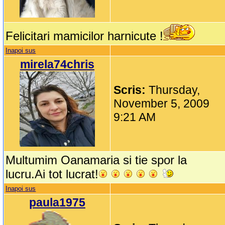
Felicitari mamicilor harnicute !
Inapoi sus
mirela74chris
Scris:
Thursday,
November 5, 2009
9:21 AM
Multumim Oanamaria si tie spor la
lucru.Ai tot lucrat!
Inapoi sus
paula1975