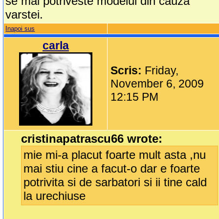
se mai potriveste modelul din cauza
varstei.
Inapoi sus
carla
Scris:
Friday,
November 6, 2009
12:15 PM
cristinapatrascu66 wrote:
mie mi-a placut foarte mult asta ,nu
mai stiu cine a facut-o dar e foarte
potrivita si de sarbatori si ii tine cald
la urechiuse