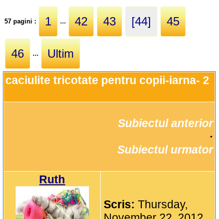
1
42
43
[44]
45
57 pagini :
...
46
Ultim
...
caciulite tricotate pentru copii-iarna- 2
Subiectul anterior
		·

Subiectul urmator
Ruth
Scris:
Thursday,
November 22, 2012