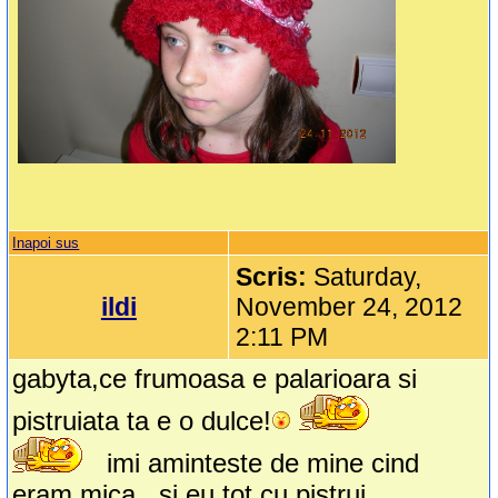
Inapoi sus
Scris:
Saturday,
ildi
November 24, 2012
2:11 PM
gabyta,ce frumoasa e palarioara si
pistruiata ta e o dulce!
imi aminteste de mine cind
eram mica...si eu tot cu pistrui...