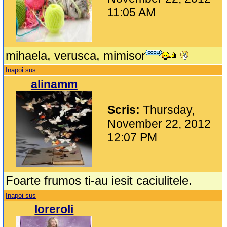
11:05 AM
mihaela, verusca, mimisor
Inapoi sus
alinamm
Scris:
Thursday,
November 22, 2012
12:07 PM
Foarte frumos ti-au iesit caciulitele.
Inapoi sus
loreroli