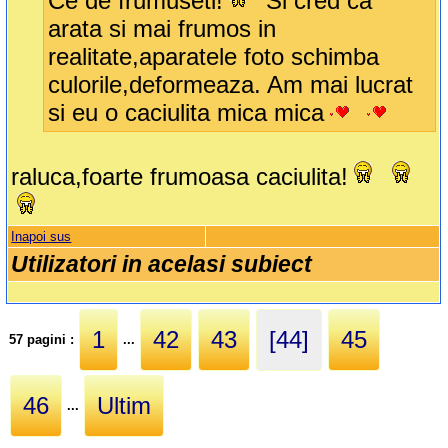
Ce de frumuseti!
Si cred ca
arata si mai frumos in
realitate,aparatele foto schimba
culorile,deformeaza. Am mai lucrat
si eu o caciulita mica mica
raluca,foarte frumoasa caciulita!
Inapoi sus
Utilizatori in acelasi subiect
1
42
43
[44]
45
57 pagini :
...
46
Ultim
...