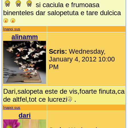
si caciula e frumoasa
binenteles dar salopetuta e tare dulcica
Inapoi sus
alinamm
Scris:
Wednesday,
January 4, 2012 10:00
PM
Dari,salopeta este de vis,foarte finuta,ca
de altfel,tot ce lucrezi
.
Inapoi sus
dari