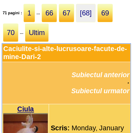
1
66
67
[68]
69
71 pagini :
...
70
Ultim
...
Caciulite-si-alte-lucrusoare-facute-de-
mine-Dari-2
Subiectul anterior
		·

Subiectul urmator
Ciula
Scris:
Monday, January