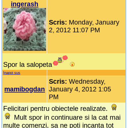
ingerash
Scris:
Monday, January
2, 2012 11:07 PM
Spor la salopeta
Inapoi sus
Scris:
Wednesday,
mamibogdan
January 4, 2012 1:05
PM
Felicitari pentru obiectele realizate.
Mult spor in continuare si la cat mai
multe comenzi, sa ne poti incanta tot