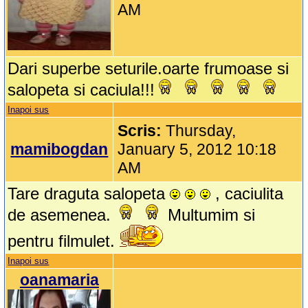
AM
Dari superbe seturile.oarte frumoase si
salopeta si caciula!!!
Inapoi sus
Scris:
Thursday,
mamibogdan
January 5, 2012 10:18
AM
Tare draguta salopeta
, caciulita
de asemenea.
Multumim si
pentru filmulet.
Inapoi sus
oanamaria