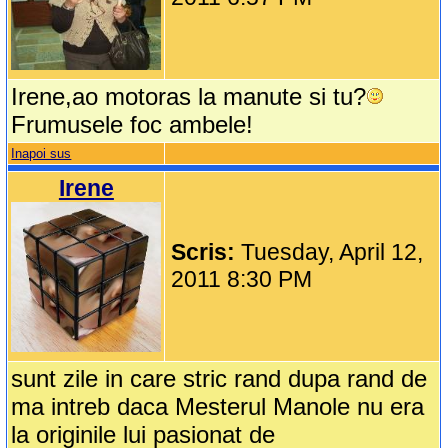
Irene,ao motoras la manute si tu?
Frumusele foc ambele!
Inapoi sus
Irene
Scris:
Tuesday, April 12,
2011 8:30 PM
sunt zile in care stric rand dupa rand de
ma intreb daca Mesterul Manole nu era
la originile lui pasionat de