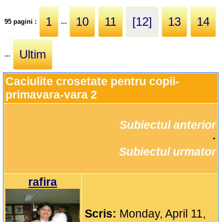
1
10
11
[12]
13
14
95 pagini :
...
Ultim
...
Caciulite crosetate pentru copii-
primavara-vara 2
Subiectul anterior
		·

Subiectul urmator
rafira
Scris:
Monday, April 11,