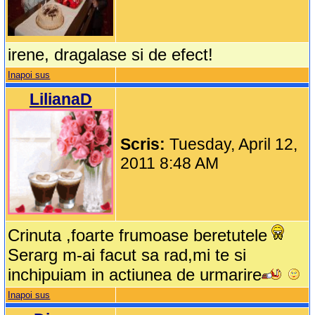
irene, dragalase si de efect!
Inapoi sus
LilianaD
Scris:
Tuesday, April 12,
2011 8:48 AM
Crinuta ,foarte frumoase beretutele
Serarg m-ai facut sa rad,mi te si
inchipuiam in actiunea de urmarire
Inapoi sus