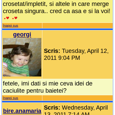
crosetat/impletit, si altele in care merge
croseta singura.. cred ca asa e si la voi!
Inapoi sus
georgi
Scris:
Tuesday, April 12,
2011 9:04 PM
fetele, imi dati si mie ceva idei de
caciulite pentru baietei?
Inapoi sus
Scris:
Wednesday, April
bire.anamaria
13, 2011 7:14 AM