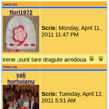
Inapoi sus
flori1972
Scris:
Monday, April 11,
2011 11:47 PM
irene ,sunt tare dragute amidoua
Inapoi sus
vali
horhoianu
Scris:
Tuesday, April 12,
2011 5:51 AM