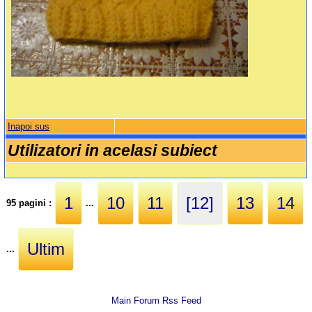
Inapoi sus
Utilizatori in acelasi subiect
1
10
11
[12]
13
14
95 pagini :
...
Ultim
...
Main Forum Rss Feed