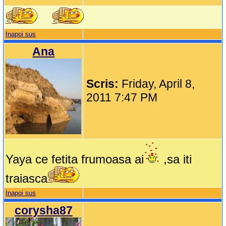
Inapoi sus
Ana
Scris:
Friday, April 8,
2011 7:47 PM
Yaya ce fetita frumoasa ai
,sa iti
traiasca
Inapoi sus
corysha87