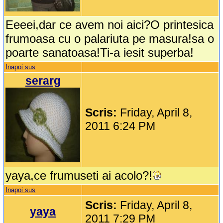
Eeeei,dar ce avem noi aici?O printesica
frumoasa cu o palariuta pe masura!sa o
poarte sanatoasa!Ti-a iesit superba!
Inapoi sus
serarg
Scris:
Friday, April 8,
2011 6:24 PM
yaya,ce frumuseti ai acolo?!
Inapoi sus
Scris:
Friday, April 8,
yaya
2011 7:29 PM