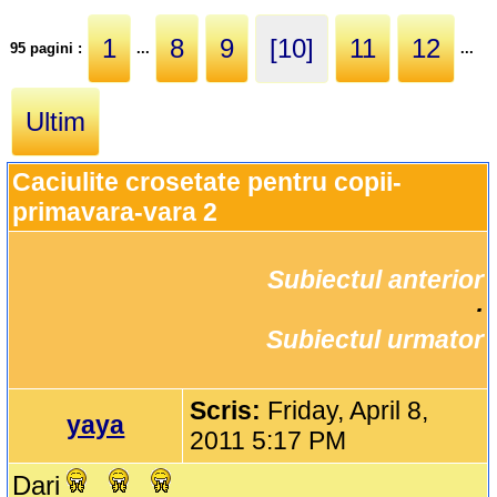
1
8
9
[10]
11
12
95 pagini :
...
...
Ultim
Caciulite crosetate pentru copii-
primavara-vara 2
Subiectul anterior
		·

Subiectul urmator
Scris:
Friday, April 8,
yaya
2011 5:17 PM
Dari