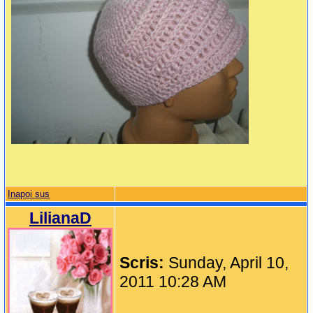
Inapoi sus
LilianaD
Scris:
Sunday, April 10,
2011 10:28 AM