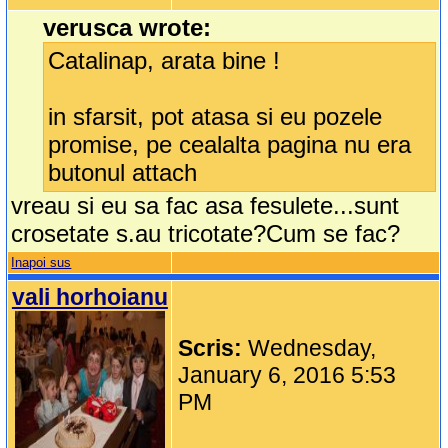
verusca wrote:
Catalinap, arata bine !
in sfarsit, pot atasa si eu pozele
promise, pe cealalta pagina nu era
butonul attach
vreau si eu sa fac asa fesulete...sunt
crosetate s.au tricotate?Cum se fac?
Inapoi sus
vali horhoianu
Scris:
Wednesday,
January 6, 2016 5:53
PM