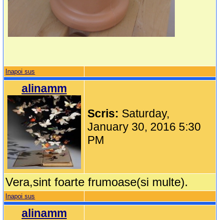
Inapoi sus
alinamm
Scris:
Saturday,
January 30, 2016 5:30
PM
Vera,sint foarte frumoase(si multe).
Inapoi sus
alinamm