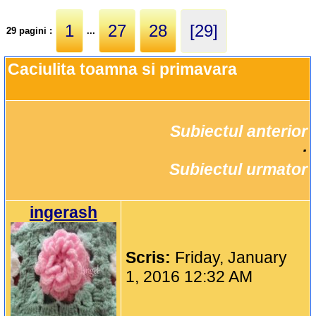
1
27
28
[29]
29 pagini :
...
Caciulita toamna si primavara
Subiectul anterior
		·

Subiectul urmator
ingerash
Scris:
Friday, January
1, 2016 12:32 AM