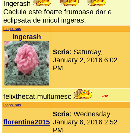
Ingerash
Caciula este foarte frumoasa dar e
eclipsata de micul ingeras.
Inapoi sus
ingerash
Scris:
Saturday,
January 2, 2016 6:02
PM
felixthecat,multumesc
Inapoi sus
Scris:
Wednesday,
florentina2015
January 6, 2016 2:52
PM