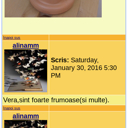
Inapoi sus
alinamm
Scris:
Saturday,
January 30, 2016 5:30
PM
Vera,sint foarte frumoase(si multe).
Inapoi sus
alinamm