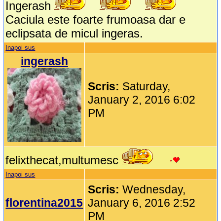
Ingerash
Caciula este foarte frumoasa dar e
eclipsata de micul ingeras.
Inapoi sus
ingerash
Scris:
Saturday,
January 2, 2016 6:02
PM
felixthecat,multumesc
Inapoi sus
Scris:
Wednesday,
florentina2015
January 6, 2016 2:52
PM