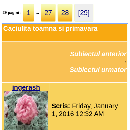
1
27
28
[29]
29 pagini :
...
Caciulita toamna si primavara
Subiectul anterior
		·

Subiectul urmator
ingerash
Scris:
Friday, January
1, 2016 12:32 AM