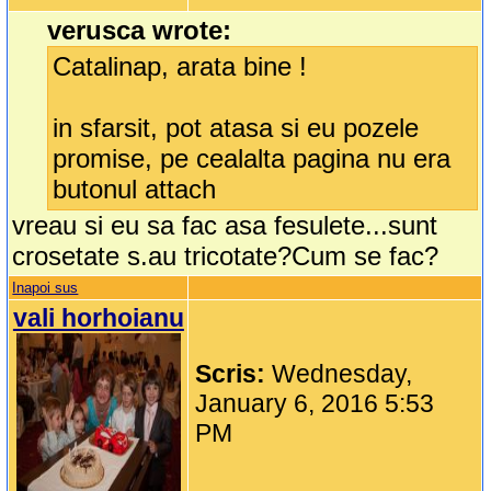
verusca wrote:
Catalinap, arata bine !
in sfarsit, pot atasa si eu pozele
promise, pe cealalta pagina nu era
butonul attach
vreau si eu sa fac asa fesulete...sunt
crosetate s.au tricotate?Cum se fac?
Inapoi sus
vali horhoianu
Scris:
Wednesday,
January 6, 2016 5:53
PM