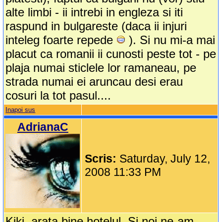
alte limbi - ii intrebi in engleza si iti
raspund in bulgareste (daca ii injuri
inteleg foarte repede
). Si nu mi-a mai
placut ca romanii ii cunosti peste tot - pe
plaja numai sticlele lor ramaneau, pe
strada numai ei aruncau desi erau
cosuri la tot pasul....
Inapoi sus
AdrianaC
Scris:
Saturday, July 12,
2008 11:33 PM
Kiki, arata bine hotelul. Si noi ne-am