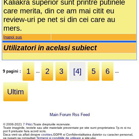
Kaliakra superior sunt printre putinele
care merita, din ce am mai citit eu
review-uri pe net si din cei care au
mers.
Inapoi sus
Utilizatori in acelasi subiect
1
2
3
[4]
5
6
9 pagini :
...
...
Ultim
Main Forum Rss Feed
© 2006-2021
7 Pitici
.Toate drepturile rezervate.
Toate imaginile, textele sau alte materiale prezentate pe site sunt proprietatea 7p.ro si nu
pot fi preluate fara acord scris.
Daca vreti sa aflati despre
cookies
,GDPR si Confidentialitatea datelor cu caracter personal,
va rugam sa consultati
Termenii si conditiile de utilizare
a site-ului.