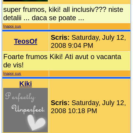
super frumos, kiki! all inclusiv??? niste
detalii ... daca se poate ...
Inapoi sus
Scris:
Saturday, July 12,
TeosOf
2008 9:04 PM
Foarte frumos Kiki! Ati avut o vacanta
de vis!
Inapoi sus
Kiki
Scris:
Saturday, July 12,
2008 10:18 PM