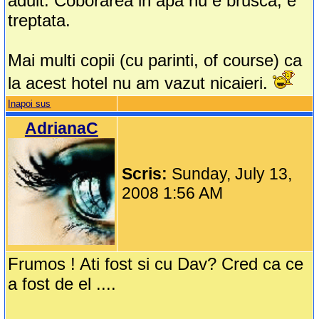
adult. Coborarea in apa nu e brusca, e
treptata.
Mai multi copii (cu parinti, of course) ca
la acest hotel nu am vazut nicaieri.
Inapoi sus
AdrianaC
Scris:
Sunday, July 13,
2008 1:56 AM
Frumos ! Ati fost si cu Dav? Cred ca ce
a fost de el ....