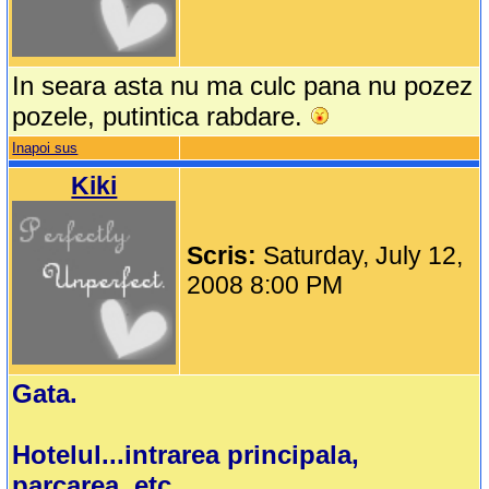
In seara asta nu ma culc pana nu pozez
pozele, putintica rabdare.
Inapoi sus
Kiki
Scris:
Saturday, July 12,
2008 8:00 PM
Gata.
Hotelul...intrarea principala,
parcarea, etc...