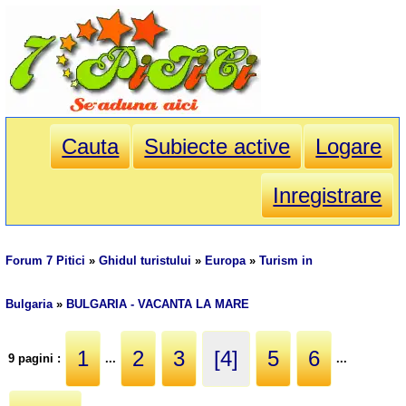
Cauta
Subiecte active
Logare
Inregistrare
Forum 7 Pitici
»
Ghidul turistului
»
Europa
»
Turism in
Bulgaria
»
BULGARIA - VACANTA LA MARE
1
2
3
[4]
5
6
9 pagini :
...
...