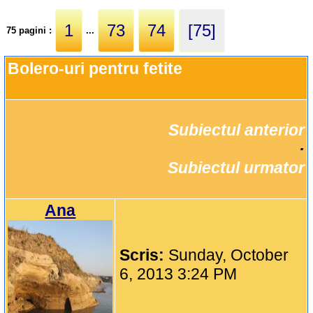
1
73
74
[75]
75 pagini :
...
Bolero-uri pentru fetite
Subiectul anterior
		·

Subiectul urmator
Ana
Scris:
Sunday, October
6, 2013 3:24 PM