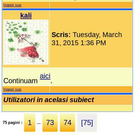
Inapoi sus
kali
Scris:
Tuesday, March
31, 2015 1:36 PM
aici
Continuam
.
Inapoi sus
Utilizatori in acelasi subiect
1
73
74
[75]
75 pagini :
...