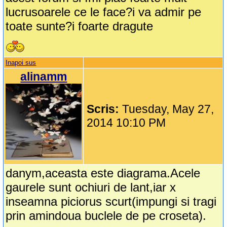
lucrusoarele ce le face?i va admir pe
toate sunte?i foarte dragute
Inapoi sus
alinamm
Scris:
Tuesday, May 27,
2014 10:10 PM
danym,aceasta este diagrama.Acele
gaurele sunt ochiuri de lant,iar x
inseamna piciorus scurt(impungi si tragi
prin amindoua buclele de pe croseta).