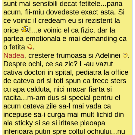
sunt mai sensibili decat fetitele...pana
acum, fii-miu dovedeste exact asta. Si
ce voinic il credeam eu si rezistent la
orice
!...e voinic el ca fizic, dar la
partea emotionala e mai demanding ca
o fetita
.
Nadea
, crestere frumoasa si Adelinei
.
Despre ochi, ce sa zic? L-au vazut
cativa doctori in spital, pediatra la office
de cateva ori si toti spun ca trece sters
cu apa calduta, nici macar fiarta si
racita...m-am dus si special pentru el
acum cateva zile sa-l mai vada ca
incepuse sa-i curga mai mult lichid din
ala sticky si se si iritase pleoapa
inferioara putin spre coltul ochiului...nu