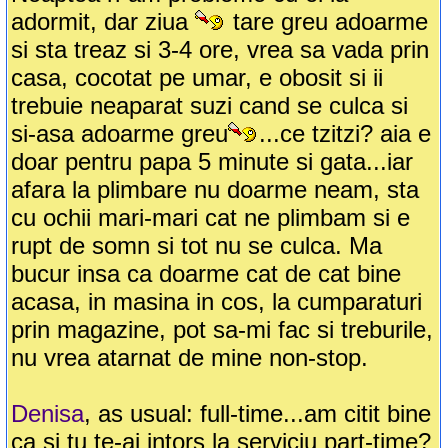
adormit, dar ziua
tare greu adoarme
si sta treaz si 3-4 ore, vrea sa vada prin
casa, cocotat pe umar, e obosit si ii
trebuie neaparat suzi cand se culca si
si-asa adoarme greu
...ce tzitzi? aia e
doar pentru papa 5 minute si gata...iar
afara la plimbare nu doarme neam, sta
cu ochii mari-mari cat ne plimbam si e
rupt de somn si tot nu se culca. Ma
bucur insa ca doarme cat de cat bine
acasa, in masina in cos, la cumparaturi
prin magazine, pot sa-mi fac si treburile,
nu vrea atarnat de mine non-stop.
Denisa
, as usual: full-time...am citit bine
ca si tu te-ai intors la serviciu part-time?