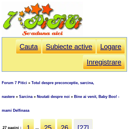
Cauta
Subiecte active
Logare
Inregistrare
Forum 7 Pitici
»
Totul despre preconceptie, sarcina,
nastere
»
Sarcina
»
Noutati despre noi
»
Bine ai venit, Baby Boo! -
mami Delfinasa
1
25
26
[27]
27 pagini :
...