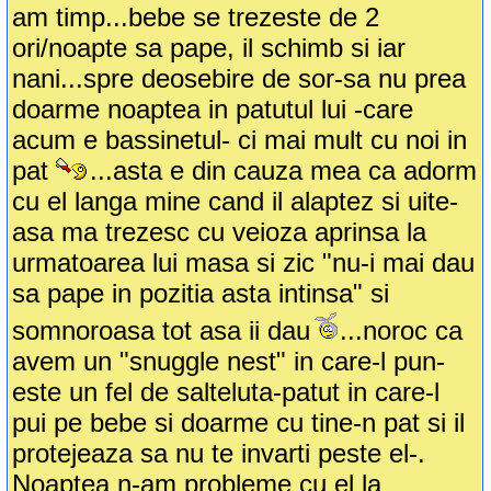
am timp...bebe se trezeste de 2
ori/noapte sa pape, il schimb si iar
nani...spre deosebire de sor-sa nu prea
doarme noaptea in patutul lui -care
acum e bassinetul- ci mai mult cu noi in
pat
...asta e din cauza mea ca adorm
cu el langa mine cand il alaptez si uite-
asa ma trezesc cu veioza aprinsa la
urmatoarea lui masa si zic "nu-i mai dau
sa pape in pozitia asta intinsa" si
somnoroasa tot asa ii dau
...noroc ca
avem un "snuggle nest" in care-l pun-
este un fel de salteluta-patut in care-l
pui pe bebe si doarme cu tine-n pat si il
protejeaza sa nu te invarti peste el-.
Noaptea n-am probleme cu el la