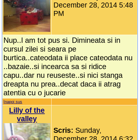
December 28, 2014 5:48
PM
Nup..l am tot pus si. Dimineata si in
cursul zilei si seara pe
burtica..cateodata ii place cateodata nu
..bazaie..si incearca sa si ridice
capu..dar nu reuseste..si nici stanga
dreapta nu prea..decat daca ii atrag
atentia cu o jucarie
Inapoi sus
Lilly of the
valley
Scris:
Sunday,
December 28, 2014 6:32