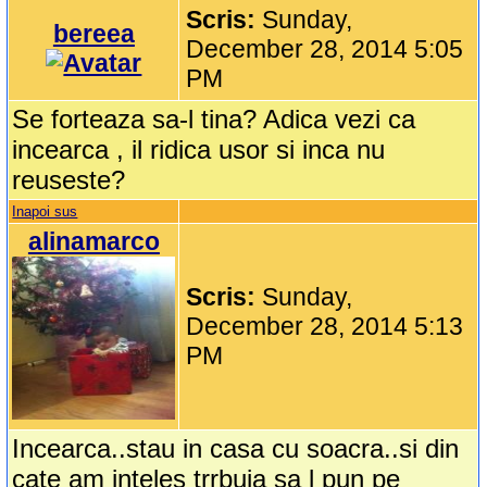
Scris:
Sunday,
bereea
December 28, 2014 5:05
PM
Se forteaza sa-l tina? Adica vezi ca
incearca , il ridica usor si inca nu
reuseste?
Inapoi sus
alinamarco
Scris:
Sunday,
December 28, 2014 5:13
PM
Incearca..stau in casa cu soacra..si din
cate am inteles trrbuia sa l pun pe