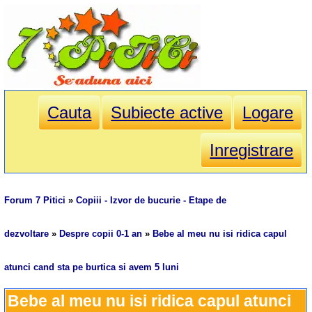
Cauta
Subiecte active
Logare
Inregistrare
Forum 7 Pitici
»
Copiii - Izvor de bucurie - Etape de
dezvoltare
»
Despre copii 0-1 an
»
Bebe al meu nu isi ridica capul
atunci cand sta pe burtica si avem 5 luni
Bebe al meu nu isi ridica capul atunci 