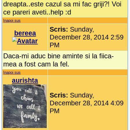
dreapta..este cazul sa mi fac griji?! Voi
ce pareri aveti..help :d
Inapoi sus
Scris:
Sunday,
bereea
December 28, 2014 2:59
PM
Daca-mi aduc bine aminte si la fiica-
mea a fost cam la fel.
Inapoi sus
aurishta
Scris:
Sunday,
December 28, 2014 4:09
PM