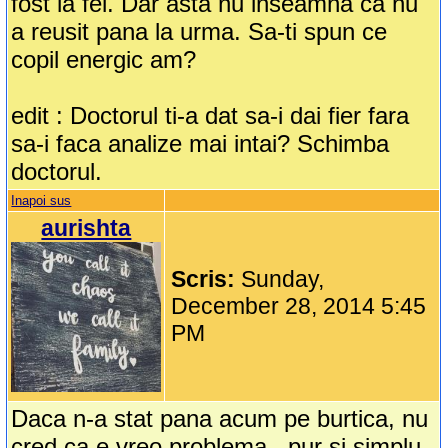
fost la fel. Dar asta nu inseamna ca nu
a reusit pana la urma. Sa-ti spun ce
copil energic am?
edit : Doctorul ti-a dat sa-i dai fier fara
sa-i faca analize mai intai? Schimba
doctorul.
Inapoi sus
aurishta
Scris:
Sunday,
December 28, 2014 5:45
PM
Daca n-a stat pana acum pe burtica, nu
cred ca e vreo problema...pur si simplu