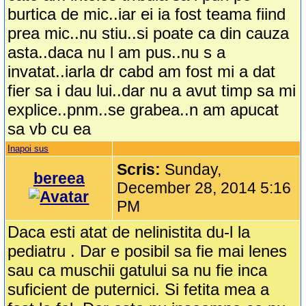
burtica de mic..iar ei ia fost teama fiind
prea mic..nu stiu..si poate ca din cauza
asta..daca nu l am pus..nu s a
invatat..iarla dr cabd am fost mi a dat
fier sa i dau lui..dar nu a avut timp sa mi
explice..pnm..se grabea..n am apucat
sa vb cu ea
Inapoi sus
Scris:
Sunday,
bereea
December 28, 2014 5:16
PM
Daca esti atat de nelinistita du-l la
pediatru . Dar e posibil sa fie mai lenes
sau ca muschii gatului sa nu fie inca
suficient de puternici. Si fetita mea a