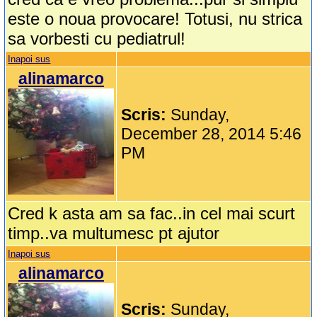
este o noua provocare! Totusi, nu strica
sa vorbesti cu pediatrul!
Inapoi sus
alinamarco
Scris:
Sunday,
December 28, 2014 5:46
PM
Cred k asta am sa fac..in cel mai scurt
timp..va multumesc pt ajutor
Inapoi sus
alinamarco
Scris:
Sunday,