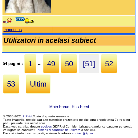
Inapoi sus
Utilizatori in acelasi subiect
1
49
50
[51]
52
54 pagini :
...
53
Ultim
...
Main Forum Rss Feed
© 2006-2021
7 Pitici
.Toate drepturile rezervate.
Toate imaginile, textele sau alte materiale prezentate pe site sunt proprietatea 7p.ro si nu
pot fi preluate fara acord scris.
Daca vreti sa aflati despre
cookies
,GDPR si Confidentialitatea datelor cu caracter personal,
va rugam sa consultati
Termenii si conditiile de utilizare
a site-ului.
Daca ai intrebari sau sugestii, scrie-ne la adresa
contact@7p.ro
.