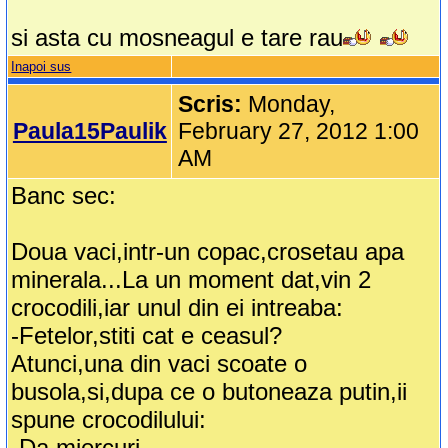
si asta cu mosneagul e tare rau
Inapoi sus
Scris:
Monday,
Paula15Paulik
February 27, 2012 1:00
AM
Banc sec:
Doua vaci,intr-un copac,crosetau apa
minerala...La un moment dat,vin 2
crocodili,iar unul din ei intreaba:
-Fetelor,stiti cat e ceasul?
Atunci,una din vaci scoate o
busola,si,dupa ce o butoneaza putin,ii
spune crocodilului:
-Da,miercuri...