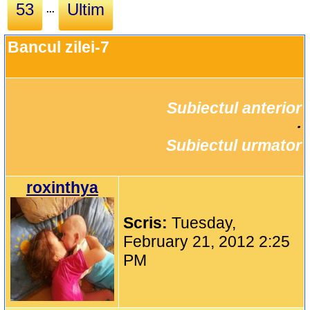
53
Ultim
...
Bancul zilei-7
Subiectul anterior
		·

Subiectul urmator
roxinthya
Scris:
Tuesday,
February 21, 2012 2:25
PM