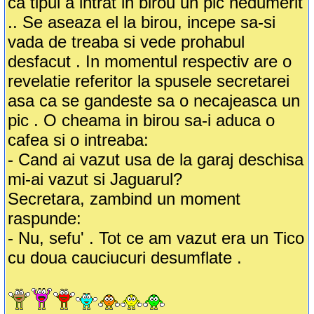
ca tipul a intrat in birou un pic nedumerit
.. Se aseaza el la birou, incepe sa-si
vada de treaba si vede prohabul
desfacut . In momentul respectiv are o
revelatie referitor la spusele secretarei
asa ca se gandeste sa o necajeasca un
pic . O cheama in birou sa-i aduca o
cafea si o intreaba:
- Cand ai vazut usa de la garaj deschisa
mi-ai vazut si Jaguarul?
Secretara, zambind un moment
raspunde:
- Nu, sefu' . Tot ce am vazut era un Tico
cu doua cauciucuri desumflate .