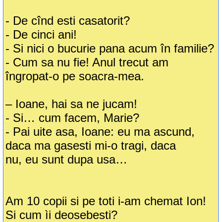
- De cînd esti casatorit?
- De cinci ani!
- Si nici o bucurie pana acum în familie?
- Cum sa nu fie! Anul trecut am
îngropat-o pe soacra-mea.
– Ioane, hai sa ne jucam!
- Si… cum facem, Marie?
- Pai uite asa, Ioane: eu ma ascund,
daca ma gasesti mi-o tragi, daca
nu, eu sunt dupa usa…
Am 10 copii si pe toti i-am chemat Ion!
Si cum ìi deosebesti?