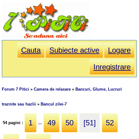
Cauta
Subiecte active
Logare
Inregistrare
Forum 7 Pitici
»
Camera de relaxare
»
Bancuri, Glume, Lucruri
traznite sau hazlii
»
Bancul zilei-7
1
49
50
[51]
52
54 pagini :
...