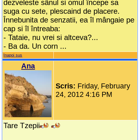
dezveleste sânul si omul începe sa
suga cu sete, plescaind de placere.
Înnebunita de senzatii, ea îl mângaie pe
cap si îl întreaba:
- Tataie, nu vrei si altceva?...
- Ba da. Un corn ...
Inapoi sus
Ana
Scris:
Friday, February
24, 2012 4:16 PM
Tare Tzepii