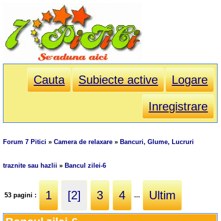
Cauta
Subiecte active
Logare
Inregistrare
Forum 7 Pitici
»
Camera de relaxare
»
Bancuri, Glume, Lucruri
traznite sau hazlii
»
Bancul zilei-6
1
[2]
3
4
Ultim
53 pagini :
...