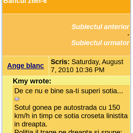
Bancul zilei-6
Subiectul anterior
		·

Subiectul urmator
Scris:
Saturday, August
Ange blanc
7, 2010 10:36 PM
Kmy wrote:
De ce nu e bine sa-ti superi sotia...
Sotul gonea pe autostrada cu 150
km/h in timp ce sotia croseta linistita
in dreapta.
Politia il trage pe dreapta si spune: