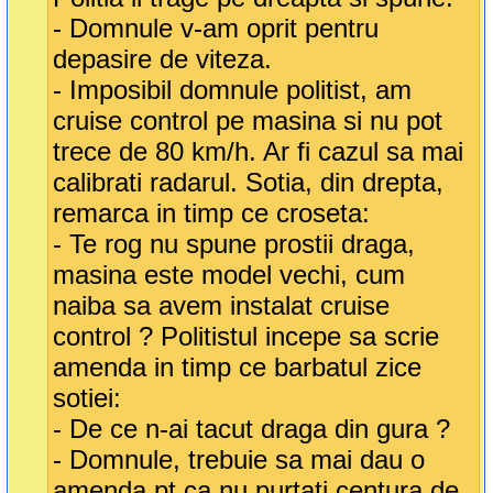
- Domnule v-am oprit pentru
depasire de viteza.
- Imposibil domnule politist, am
cruise control pe masina si nu pot
trece de 80 km/h. Ar fi cazul sa mai
calibrati radarul. Sotia, din drepta,
remarca in timp ce croseta:
- Te rog nu spune prostii draga,
masina este model vechi, cum
naiba sa avem instalat cruise
control ? Politistul incepe sa scrie
amenda in timp ce barbatul zice
sotiei:
- De ce n-ai tacut draga din gura ?
- Domnule, trebuie sa mai dau o
amenda pt.ca nu purtati centura de