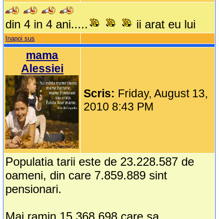
din 4 in 4 ani.....
ii arat eu lui
Inapoi sus
mama
Alessiei
Scris:
Friday, August 13,
2010 8:43 PM
Populatia tarii este de 23.228.587 de
oameni, din care 7.859.889 sint
pensionari.
Mai ramin 15.368.698 care sa