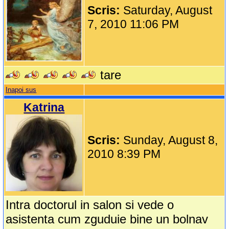
Scris:
Saturday, August
7, 2010 11:06 PM
tare
Inapoi sus
Katrina
Scris:
Sunday, August 8,
2010 8:39 PM
Intra doctorul in salon si vede o
asistenta cum zguduie bine un bolnav