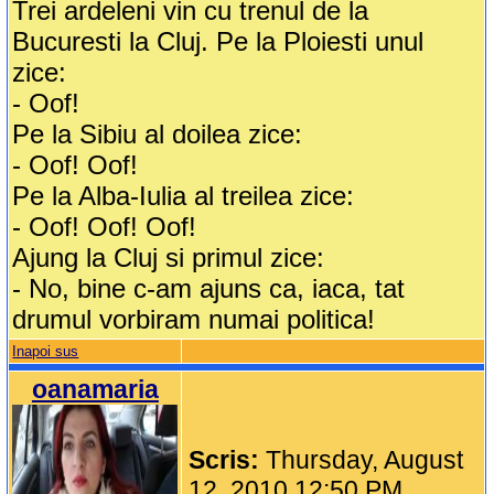
Trei ardeleni vin cu trenul de la
Bucuresti la Cluj. Pe la Ploiesti unul
zice:
- Oof!
Pe la Sibiu al doilea zice:
- Oof! Oof!
Pe la Alba-Iulia al treilea zice:
- Oof! Oof! Oof!
Ajung la Cluj si primul zice:
- No, bine c-am ajuns ca, iaca, tat
drumul vorbiram numai politica!
Inapoi sus
oanamaria
Scris:
Thursday, August
12, 2010 12:50 PM