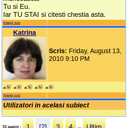
Tu si Eu.
Iar TU STAI si citesti chestia asta.
Inapoi sus
Katrina
Scris:
Friday, August 13,
2010 9:10 PM
Inapoi sus
Utilizatori in acelasi subiect
1
[2]
3
4
Ultim
53 pagini :
...