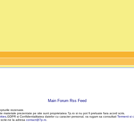
Main Forum Rss Feed
epturile rezervate.
te materiale prezentate pe site sunt proprietatea 7p.ro si nu pot fi preluate fara acord scris.
okies
,GDPR si Confidentialitatea datelor cu caracter personal, va rugam sa consultati
Termenii si c
, scrie-ne la adresa
contact@7p.ro
.