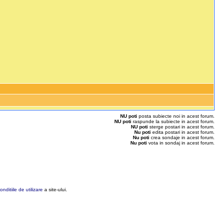
NU poti
posta subiecte noi in acest forum.
NU poti
raspunde la subiecte in acest forum.
NU poti
sterge postari in acest forum.
Nu poti
edita postari in acest forum.
Nu poti
crea sondaje in acest forum.
Nu poti
vota in sondaj in acest forum.
onditiile de utilizare
a site-ului.