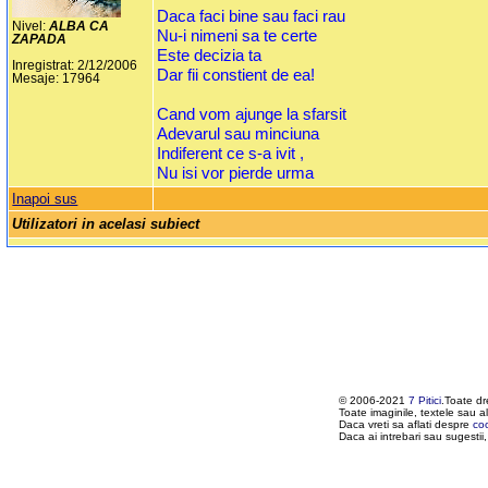
Daca faci bine sau faci rau
Nivel:
ALBA CA
Nu-i nimeni sa te certe
ZAPADA
Este decizia ta
Inregistrat: 2/12/2006
Dar fii constient de ea!
Mesaje: 17964
Cand vom ajunge la sfarsit
Adevarul sau minciuna
Indiferent ce s-a ivit ,
Nu isi vor pierde urma
Inapoi sus
Utilizatori in acelasi subiect
© 2006-2021
7 Pitici
.Toate dr
Toate imaginile, textele sau al
Daca vreti sa aflati despre
co
Daca ai intrebari sau sugestii