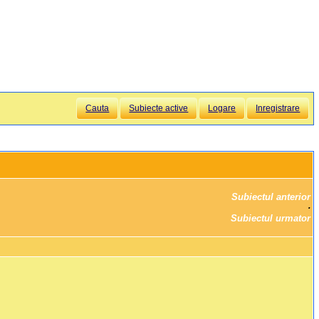
Cauta
Subiecte active
Logare
Inregistrare
Subiectul anterior
		·

Subiectul urmator