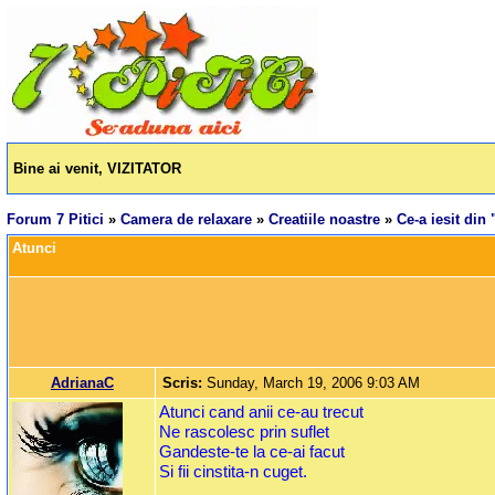
Bine ai venit, VIZITATOR
Forum 7 Pitici
»
Camera de relaxare
»
Creatiile noastre
»
Ce-a iesit din 
Atunci
AdrianaC
Scris:
Sunday, March 19, 2006 9:03 AM
Atunci cand anii ce-au trecut
Ne rascolesc prin suflet
Gandeste-te la ce-ai facut
Si fii cinstita-n cuget.