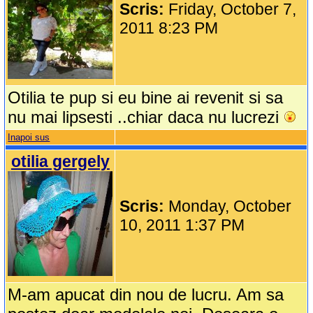
Scris:
Friday, October 7,
2011 8:23 PM
Otilia te pup si eu bine ai revenit si sa
nu mai lipsesti ..chiar daca nu lucrezi
Inapoi sus
otilia gergely
Scris:
Monday, October
10, 2011 1:37 PM
M-am apucat din nou de lucru. Am sa