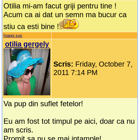
Otilia mi-am facut griji pentru tine !
Acum ca ai dat un semn ma bucur ca
stiu ca esti bine !
Inapoi sus
otilia gergely
Scris:
Friday, October 7,
2011 7:14 PM
Va pup din suflet fetelor!
Eu am fost tot timpul pe aici, doar ca nu
am scris.
Promit sa nu se mai intample!