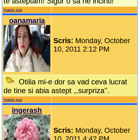
te asteptam! Sigur o sa ne incinti!
Inapoi sus
oanamaria
Scris:
Monday, October
10, 2011 2:12 PM
Otilia mi-e dor sa vad ceva lucrat
de tine si abia astept ,,surpriza''.
Inapoi sus
ingerash
Scris:
Monday, October
10, 2011 4:42 PM