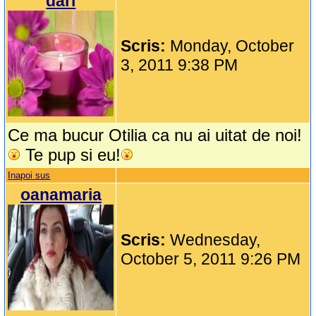
dari
Scris:
Monday, October
3, 2011 9:38 PM
Ce ma bucur Otilia ca nu ai uitat de noi!
Te pup si eu!
Inapoi sus
oanamaria
Scris:
Wednesday,
October 5, 2011 9:26 PM