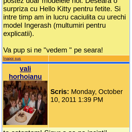
postez doar modelele noi. Deseara o
surpriza cu Hello Kitty pentru fetite. Si
intre timp am in lucru caciulita cu urechi
model Ingerash (multumiri pentru
explicatii).
Va pup si ne "vedem " pe seara!
Inapoi sus
vali
horhoianu
Scris:
Monday, October
10, 2011 1:39 PM