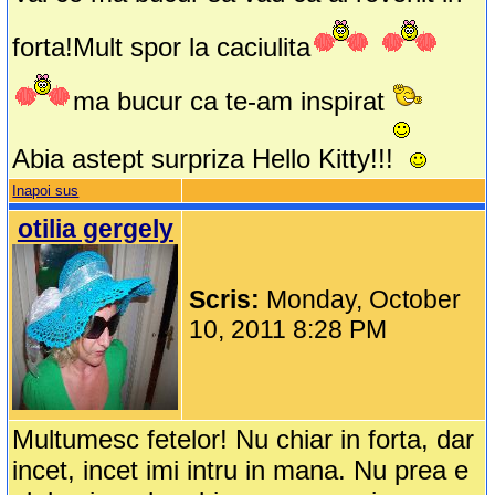
forta!Mult spor la caciulita
ma bucur ca te-am inspirat
Abia astept surpriza Hello Kitty!!!
Inapoi sus
otilia gergely
Scris:
Monday, October
10, 2011 8:28 PM
Multumesc fetelor! Nu chiar in forta, dar
incet, incet imi intru in mana. Nu prea e