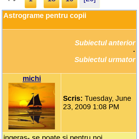
Astrograme pentru copii
Subiectul anterior
		·

Subiectul urmator
michi
Scris:
Tuesday, June
23, 2009 1:08 PM
ingeras- se poate si pentru noi