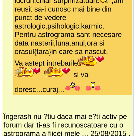
lucruri,chiar surprinzatoare
,am
reusit sa-i cunosc mai bine din
punct de vedere
astrologic,psihologic,karmic.
Pentru astrograma sant necesare
data nasterii,luna,anul,ora si
orasul{tara}in care sa nascut.
Va astept intrebarile
si va
doresc...curaj...
Îngerash nu ?tiu daca mai e?ti activ pe
forum dar ti-as fi recunoscatoare cu o
astrograma a fiicei mele ... 25/08/2015 ,