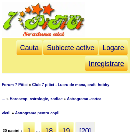
Cauta
Subiecte active
Logare
Inregistrare
Forum 7 Pitici
»
Club 7 pitici - Lucru de mana, craft, hobby
...
»
Horoscop, astrologie, zodiac
»
Astrograma -cartea
vietii
»
Astrograme pentru copii
1
18
19
[20]
20 pagini :
...