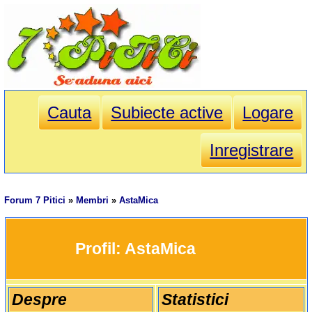
Cauta
Subiecte active
Logare
Inregistrare
Forum 7 Pitici
»
Membri
»
AstaMica
		Profil: 
AstaMica
Despre
Statistici