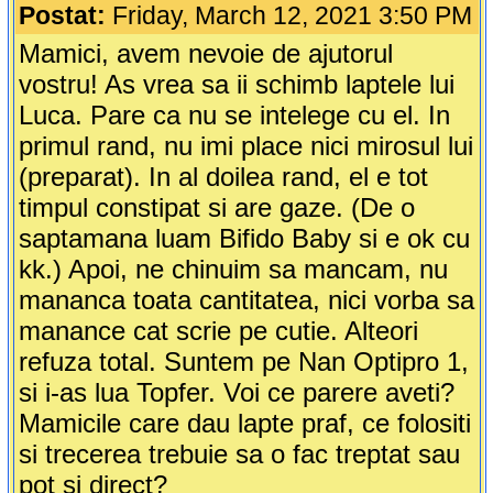
Postat:
Friday, March 12, 2021 3:50 PM
Mamici, avem nevoie de ajutorul
vostru! As vrea sa ii schimb laptele lui
Luca. Pare ca nu se intelege cu el. In
primul rand, nu imi place nici mirosul lui
(preparat). In al doilea rand, el e tot
timpul constipat si are gaze. (De o
saptamana luam Bifido Baby si e ok cu
kk.) Apoi, ne chinuim sa mancam, nu
mananca toata cantitatea, nici vorba sa
manance cat scrie pe cutie. Alteori
refuza total. Suntem pe Nan Optipro 1,
si i-as lua Topfer. Voi ce parere aveti?
Mamicile care dau lapte praf, ce folositi
si trecerea trebuie sa o fac treptat sau
pot si direct?