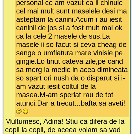
personal ce am vazut ca il chinuie
cel mai mult sunt maselele desi ma
asteptam la canini.Acum i-au iesit
caninii de jos si a fost mult mai ok
ca la cele 2 masele de sus.La
masele ii so facut si ceva cheag de
sange o umflatura mare vinisie pe
gingie.Lo tinut cateva zile,pe cand
sa merg la medic in acea dimineata
so spart ori nush da o disparut si i-
am vazut iesit coltul de la
masea.M-am speriat rau de tot
atunci.Dar a trecut...bafta sa aveti!
Multumesc, Adina! Stiu ca difera de la
copil la copil, de aceea voiam sa vad