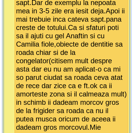
sapt.Dar de exemplu la nepoata
mea in 3-5 zile era iesit deja.Apoi ii
mai trebuie inca cateva sapt.pana
creste de totului.Ca si sfaturi poti
sa il ajuti cu gel Anaftin si cu
Camilia fiole,obiecte de dentitie sa
roada chiar si de la
congelator(citisem mult despre
asta dar eu nu am aplicat-o ca mi
so parut ciudat sa roada ceva atat
de rece dar zice ca e ft.ok ca ii
amorteste zona si il calmeaza mult)
in schimb ii dadeam morcov gros
de la frigider sa roada ca nu il
putea musca oricum de aceea ii
dadeam gros morcovul.Mie