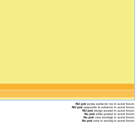
NU poti
posta subiecte noi in acest forum.
NU poti
raspunde la subiecte in acest forum.
NU poti
sterge postari in acest forum.
Nu poti
edita postari in acest forum.
Nu poti
crea sondaje in acest forum.
Nu poti
vota in sondaj in acest forum.