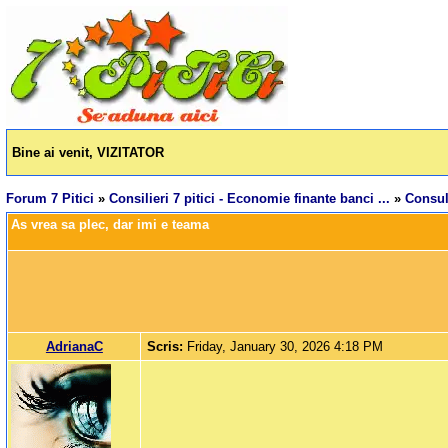
Bine ai venit, VIZITATOR
Forum 7 Pitici
»
Consilieri 7 pitici - Economie finante banci ...
»
Consul
As vrea sa plec, dar imi e teama
AdrianaC
Scris:
Friday, January 30, 2026 4:18 PM