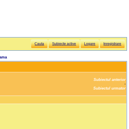
Cauta
Subiecte active
Logare
Inregistrare
eama
Subiectul anterior
		·

Subiectul urmator