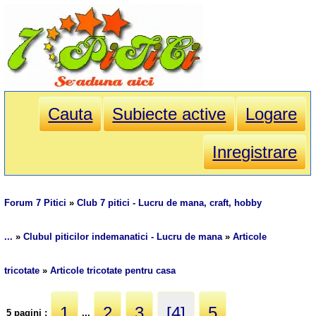
Cauta
Subiecte active
Logare
Inregistrare
Forum 7 Pitici
»
Club 7 pitici - Lucru de mana, craft, hobby
...
»
Clubul piticilor indemanatici - Lucru de mana
»
Articole
tricotate
»
Articole tricotate pentru casa
1
2
3
[4]
5
5 pagini :
...