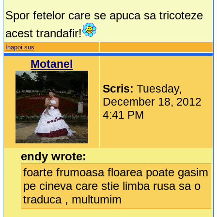
Spor fetelor care se apuca sa tricoteze
acest trandafir!
Inapoi sus
Motanel
Scris:
Tuesday,
December 18, 2012
4:41 PM
endy wrote:
foarte frumoasa floarea poate gasim
pe cineva care stie limba rusa sa o
traduca , multumim