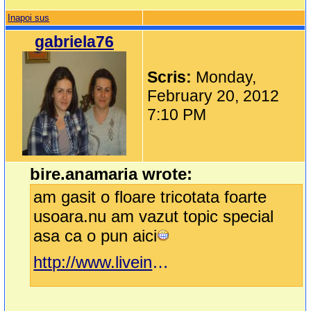
Inapoi sus
gabriela76
Scris:
Monday,
February 20, 2012
7:10 PM
bire.anamaria wrote:
am gasit o floare tricotata foarte
usoara.nu am vazut topic special
asa ca o pun aici
http://www.liveinternet.ru/users/3218999/post187789158/