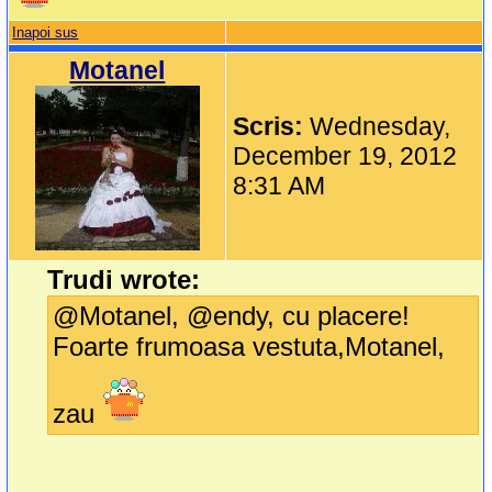
Inapoi sus
Motanel
Scris:
Wednesday,
December 19, 2012
8:31 AM
Trudi wrote:
@Motanel, @endy, cu placere!
Foarte frumoasa vestuta,Motanel,
zau