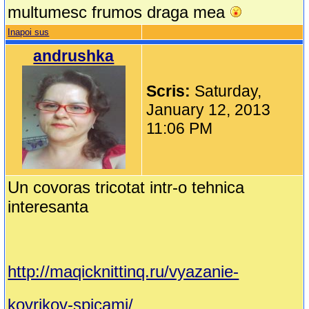
multumesc frumos draga mea
Inapoi sus
andrushka
Scris:
Saturday,
January 12, 2013
11:06 PM
Un covoras tricotat intr-o tehnica
interesanta
http://maqicknittinq.ru/vyazanie-
kovrikov-spicami/