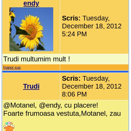
endy
Scris:
Tuesday,
December 18, 2012
5:24 PM
Trudi multumim mult !
Inapoi sus
Scris:
Tuesday,
Trudi
December 18, 2012
8:06 PM
@Motanel, @endy, cu placere!
Foarte frumoasa vestuta,Motanel, zau