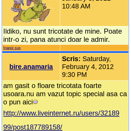
10:48 AM
Ildiko, nu sunt tricotate de mine. Poate
intr-o zi, pana atunci doar le admir.
Inapoi sus
Scris:
Saturday,
bire.anamaria
February 4, 2012
9:30 PM
am gasit o floare tricotata foarte
usoara.nu am vazut topic special asa ca
o pun aici
http://www.liveinternet.ru/users/32189
99/post187789158/