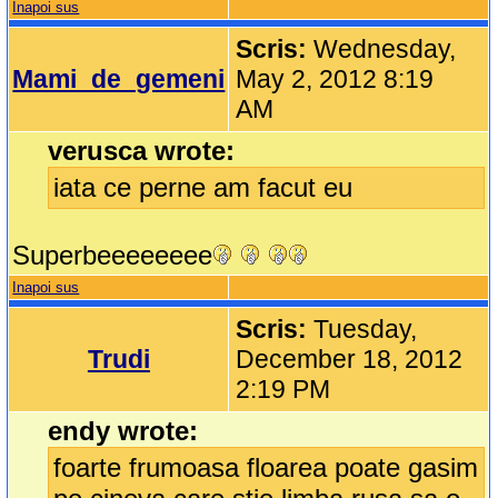
Inapoi sus
Scris:
Wednesday,
Mami_de_gemeni
May 2, 2012 8:19
AM
verusca wrote:
iata ce perne am facut eu
Superbeeeeeeee
Inapoi sus
Scris:
Tuesday,
Trudi
December 18, 2012
2:19 PM
endy wrote:
foarte frumoasa floarea poate gasim