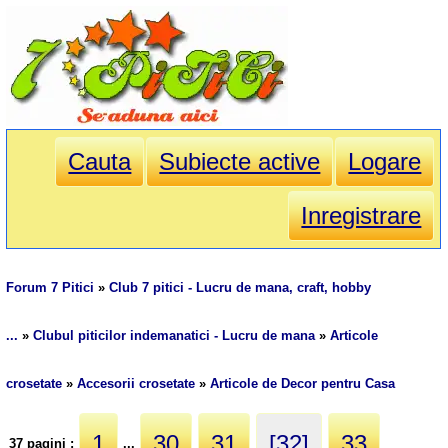
Cauta
Subiecte active
Logare
Inregistrare
Forum 7 Pitici
»
Club 7 pitici - Lucru de mana, craft, hobby
...
»
Clubul piticilor indemanatici - Lucru de mana
»
Articole
crosetate
»
Accesorii crosetate
»
Articole de Decor pentru Casa
1
30
31
[32]
33
37 pagini :
...