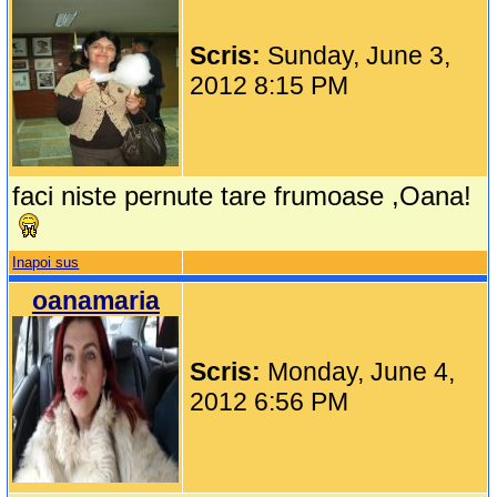
Scris:
Sunday, June 3,
2012 8:15 PM
faci niste pernute tare frumoase ,Oana!
Inapoi sus
oanamaria
Scris:
Monday, June 4,
2012 6:56 PM