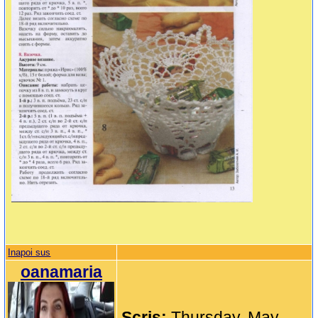
Inapoi sus
oanamaria
Scris:
Thursday, May