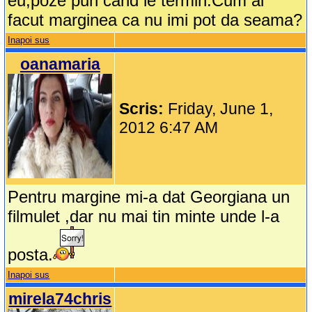
eu,poze pun cand le termin.Cum ai
facut marginea ca nu imi pot da seama?
Inapoi sus
oanamaria
Scris:
Friday, June 1,
2012 6:47 AM
Pentru margine mi-a dat Georgiana un
filmulet ,dar nu mai tin minte unde l-a
posta.
Inapoi sus
mirela74chris