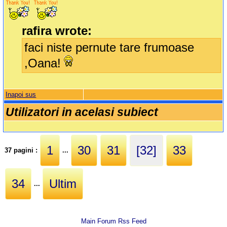
rafira wrote:
faci niste pernute tare frumoase
,Oana!
Inapoi sus
Utilizatori in acelasi subiect
1
30
31
[32]
33
37 pagini :
...
34
Ultim
...
Main Forum Rss Feed