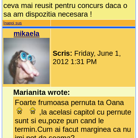
ceva mai reusit pentru concurs daca o
sa am dispozitia necesara !
Inapoi sus
mikaela
Scris:
Friday, June 1,
2012 1:31 PM
Marianita wrote:
Foarte frumoasa pernuta ta Oana
,la acelasi capitol cu pernute
sunt si eu,poze pun cand le
termin.Cum ai facut marginea ca nu
imi pot da seama?