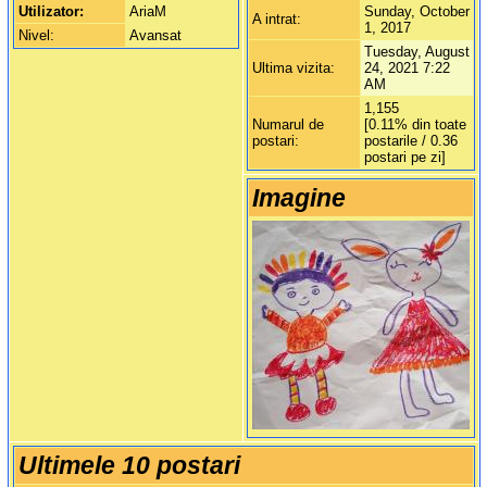
Utilizator:
AriaM
Sunday, October
A intrat:
1, 2017
Nivel:
Avansat
Tuesday, August
Ultima vizita:
24, 2021 7:22
AM
1,155
Numarul de
[0.11% din toate
postari:
postarile / 0.36
postari pe zi]
Imagine
Ultimele 10 postari