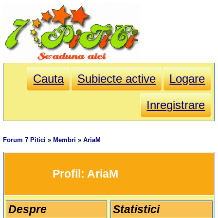
Cauta
Subiecte active
Logare
Inregistrare
Forum 7 Pitici
»
Membri
»
AriaM
		Profil: 
AriaM
Despre
Statistici