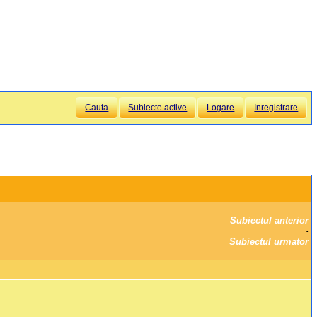
Cauta
Subiecte active
Logare
Inregistrare
Subiectul anterior
		·

Subiectul urmator