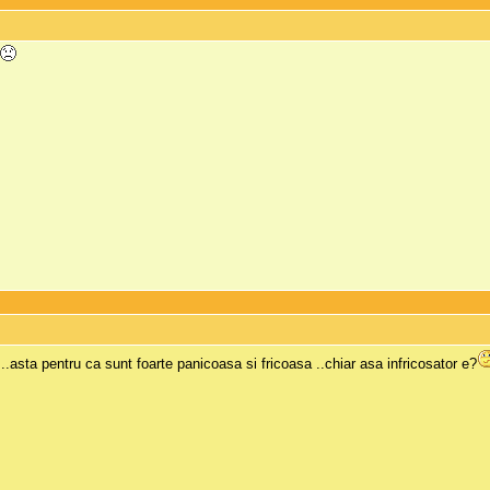
e
..asta pentru ca sunt foarte panicoasa si fricoasa ..chiar asa infricosator e?