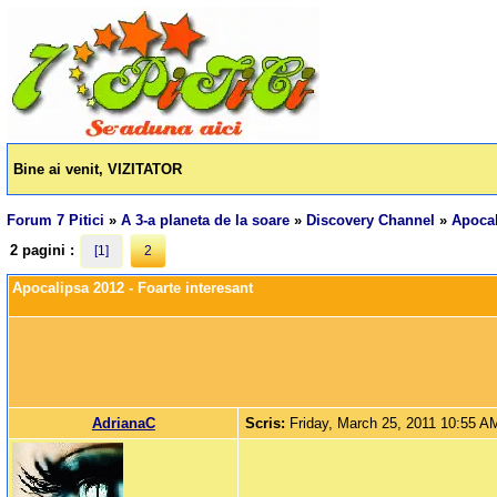
Bine ai venit, VIZITATOR
Forum 7 Pitici
»
A 3-a planeta de la soare
»
Discovery Channel
»
Apocal
2 pagini :
[1]
2
Apocalipsa 2012 - Foarte interesant
AdrianaC
Scris:
Friday, March 25, 2011 10:55 A