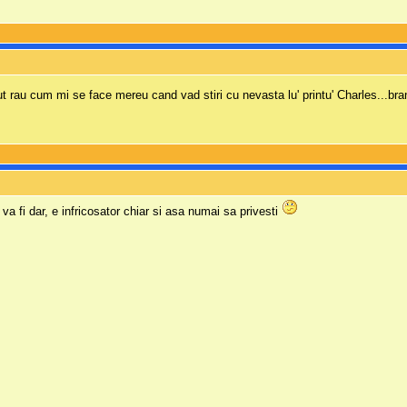
ut rau cum mi se face mereu cand vad stiri cu nevasta lu' printu' Charles...br
a fi dar, e infricosator chiar si asa numai sa privesti