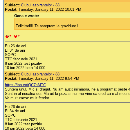
Subiect:
Clubul aspirantelor - 88
Postat:
Tuesday, January 11, 2022 10:01 PM
Oana.c wrote:
Felicitari!!! Te asteptam la gravidute !
Eu 26 de ani
El 34 de ani
SOPC
TTC februarie 2021
8 ian 2022 test pozitiv
10 ian 2022 beta 14 000
Subiect:
Clubul aspirantelor - 88
Postat:
Tuesday, January 11, 2022 9:54 PM
https://ibb.co/QC7sMTC
Suntem unul. Mic si dragut. Nu am auzit inimiaora, ne a programat peste 
Sunt in al noualea cer. Ma uit la poza si nu imo vine sa cred ca e al meu s
Va multumesc mult fetelor.
Eu 26 de ani
El 34 de ani
SOPC
TTC februarie 2021
8 ian 2022 test pozitiv
10 ian 2022 beta 14 000