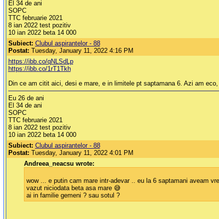
El 34 de ani
SOPC
TTC februarie 2021
8 ian 2022 test pozitiv
10 ian 2022 beta 14 000
Subiect:
Clubul aspirantelor - 88
Postat:
Tuesday, January 11, 2022 4:16 PM
https://ibb.co/qNLSdLp
https://ibb.co/1rT1Tkh
Din ce am citit aici, desi e mare, e in limitele pt saptamana 6. Azi am eco, 
Eu 26 de ani
El 34 de ani
SOPC
TTC februarie 2021
8 ian 2022 test pozitiv
10 ian 2022 beta 14 000
Subiect:
Clubul aspirantelor - 88
Postat:
Tuesday, January 11, 2022 4:01 PM
Andreea_neacsu wrote:
wow ... e putin cam mare intr-adevar .. eu la 6 saptamani aveam vreo 
vazut niciodata beta asa mare 😅
ai in familie gemeni ? sau sotul ?