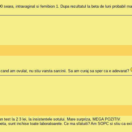
seara, intravaginal si femibion 1. Dupa rezultatul la beta de luni probabil m
iu cand am ovulat, nu stiu varsta sarcinii. Sa am curaj sa sper ca e adevarat?
 un test la 2 3 lei, la insistentele sotului. Mare surpriza, MEGA POZITIV.
ta, sunt inchise toate laboratoarele. Ce ma sfatuiti? Am SOPC si stiu ca exis