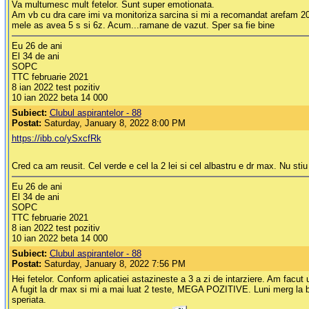
Va multumesc mult fetelor. Sunt super emotionata.
Am vb cu dra care imi va monitoriza sarcina si mi a recomandat arefam 200 
mele as avea 5 s si 6z. Acum...ramane de vazut. Sper sa fie bine
Eu 26 de ani
El 34 de ani
SOPC
TTC februarie 2021
8 ian 2022 test pozitiv
10 ian 2022 beta 14 000
Subiect:
Clubul aspirantelor - 88
Postat:
Saturday, January 8, 2022 8:00 PM
https://ibb.co/ySxcfRk
Cred ca am reusit. Cel verde e cel la 2 lei si cel albastru e dr max. Nu st
Eu 26 de ani
El 34 de ani
SOPC
TTC februarie 2021
8 ian 2022 test pozitiv
10 ian 2022 beta 14 000
Subiect:
Clubul aspirantelor - 88
Postat:
Saturday, January 8, 2022 7:56 PM
Hei fetelor. Conform aplicatiei astazineste a 3 a zi de intarziere. Am facut
A fugit la dr max si mi a mai luat 2 teste, MEGA POZITIVE. Luni merg la be
speriata.