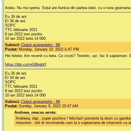
Aoleu. Nu ma speria. Soțul are bunica din partea tatei, cu o sora geamana
Eu 26 de ani
El 34 de ani
SOPC
TTC februarie 2021
8 ian 2022 test pozitiv
10 ian 2022 beta 14 000
Subiect:
Clubul aspirantelor - 88
Postat:
Monday, January 10, 2022 6:47 PM
Hei fetelor. Am revenit cu beta. Ce ziceți? Teoretic, azi, fac 6 saptamani
https://ibb.co/mGBbghQ
Eu 26 de ani
El 34 de ani
SOPC
TTC februarie 2021
8 ian 2022 test pozitiv
10 ian 2022 beta 14 000
Subiect:
Clubul aspirantelor - 88
Postat:
Sunday, January 9, 2022 10:47 AM
Andreea_neacsu wrote:
Andreea, dap , super pozitive ! felicitari! porneste la drum cu gandur
intarziere.. toti dr recomanda cam la o saptamana de intarziere ca at