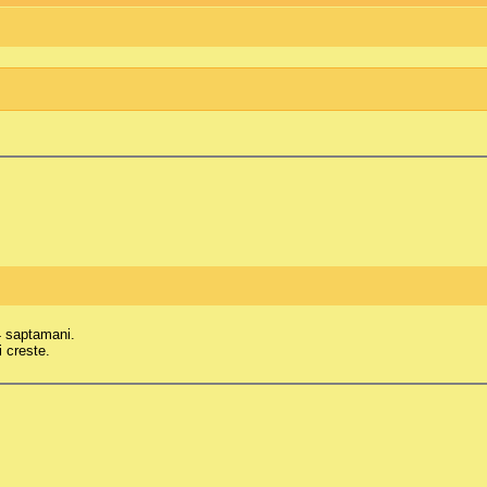
4 saptamani.
i creste.