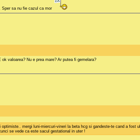
. Sper sa nu fie cazul ca mor
. E ok valoarea? Nu e prea mare? Ar putea fi gemelara?
i optimiste.. mergi luni-miercuri-vineri la beta hcg si gandeste-te cand a fost 
unci se vede ca este sacul gestational in uter !