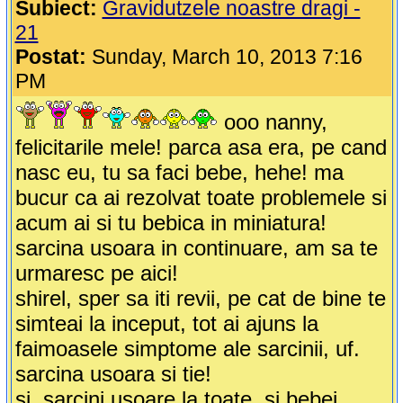
Subiect:
Gravidutzele noastre dragi -
21
Postat:
Sunday, March 10, 2013 7:16
PM
ooo nanny,
felicitarile mele! parca asa era, pe cand
nasc eu, tu sa faci bebe, hehe! ma
bucur ca ai rezolvat toate problemele si
acum ai si tu bebica in miniatura!
sarcina usoara in continuare, am sa te
urmaresc pe aici!
shirel, sper sa iti revii, pe cat de bine te
simteai la inceput, tot ai ajuns la
faimoasele simptome ale sarcinii, uf.
sarcina usoara si tie!
si, sarcini usoare la toate, si bebei