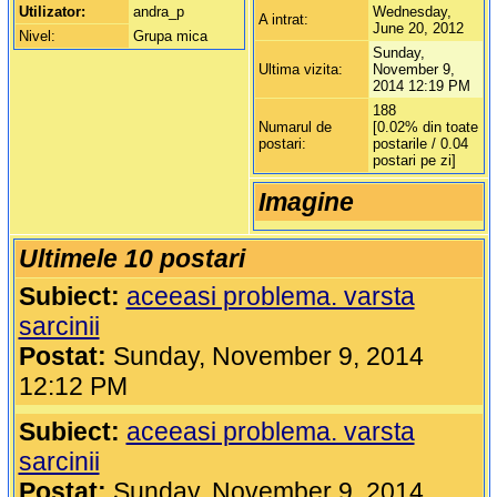
Utilizator:
andra_p
Wednesday,
A intrat:
June 20, 2012
Nivel:
Grupa mica
Sunday,
Ultima vizita:
November 9,
2014 12:19 PM
188
Numarul de
[0.02% din toate
postari:
postarile / 0.04
postari pe zi]
Imagine
Ultimele 10 postari
Subiect:
aceeasi problema. varsta
sarcinii
Postat:
Sunday, November 9, 2014
12:12 PM
Subiect:
aceeasi problema. varsta
sarcinii
Postat:
Sunday, November 9, 2014