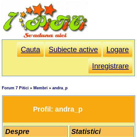
Cauta
Subiecte active
Logare
Inregistrare
Forum 7 Pitici
»
Membri
»
andra_p
		Profil: 
andra_p
Despre
Statistici