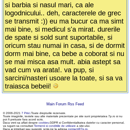
si barbia si nasul mari, ca ale
logodnicului.. deh, caracterele de grec
se transmit :)) eu ma bucur ca ma simt
mai bine, si medicul s'a mirat. durerile
de spate si sold sunt suportabile, si
oricum stau numai in casa, si de dormit
dorm mai bine, ca bebe a coborat si nu
se mai misca asa mult. abia astept sa
vad cum va arata!. va pup, si
sarcini/nasteri usoare la toate, si sa va
traiasca bebeii!
Main Forum Rss Feed
© 2006-2021
7 Pitici
.Toate drepturile rezervate.
Toate imaginile, textele sau alte materiale prezentate pe site sunt proprietatea 7p.ro si nu
pot fi preluate fara acord scris.
Daca vreti sa aflati despre
cookies
,GDPR si Confidentialitatea datelor cu caracter personal,
va rugam sa consultati
Termenii si conditiile de utilizare
a site-ului.
Daca ai intrebari sau sugestii, scrie-ne la adresa
contact@7p.ro
.