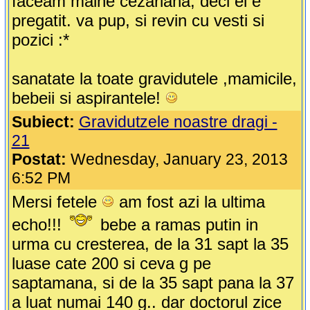
faceam maine cezariana, deci el e
pregatit. va pup, si revin cu vesti si
pozici :*
sanatate la toate gravidutele ,mamicile,
bebeii si aspirantele!
Subiect:
Gravidutzele noastre dragi -
21
Postat:
Wednesday, January 23, 2013
6:52 PM
Mersi fetele
am fost azi la ultima
echo!!!
bebe a ramas putin in
urma cu cresterea, de la 31 sapt la 35
luase cate 200 si ceva g pe
saptamana, si de la 35 sapt pana la 37
a luat numai 140 g.. dar doctorul zice