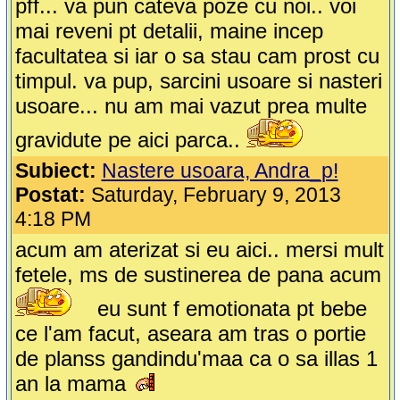
pff... va pun cateva poze cu noi.. voi
mai reveni pt detalii, maine incep
facultatea si iar o sa stau cam prost cu
timpul. va pup, sarcini usoare si nasteri
usoare... nu am mai vazut prea multe
gravidute pe aici parca..
Subiect:
Nastere usoara, Andra_p!
Postat:
Saturday, February 9, 2013
4:18 PM
acum am aterizat si eu aici.. mersi mult
fetele, ms de sustinerea de pana acum
eu sunt f emotionata pt bebe
ce l'am facut, aseara am tras o portie
de planss gandindu'maa ca o sa illas 1
an la mama