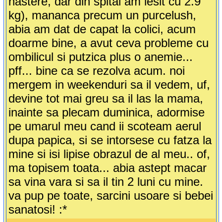
nastere, dar din spital am iesit cu 2.9
kg), mananca precum un purcelush,
abia am dat de capat la colici, acum
doarme bine, a avut ceva probleme cu
ombilicul si putzica plus o anemie...
pff... bine ca se rezolva acum. noi
mergem in weekenduri sa il vedem, uf,
devine tot mai greu sa il las la mama,
inainte sa plecam duminica, adormise
pe umarul meu cand ii scoteam aerul
dupa papica, si se intorsese cu fatza la
mine si isi lipise obrazul de al meu.. of,
ma topisem toata... abia astept macar
sa vina vara si sa il tin 2 luni cu mine.
va pup pe toate, sarcini usoare si bebei
sanatosi! :*