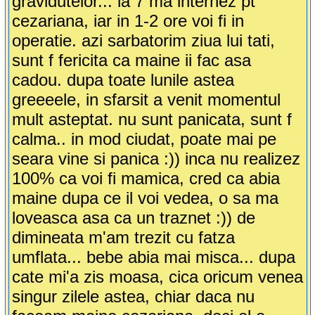
gravidutelor... la 7 ma internez pt
cezariana, iar in 1-2 ore voi fi in
operatie. azi sarbatorim ziua lui tati,
sunt f fericita ca maine ii fac asa
cadou. dupa toate lunile astea
greeeele, in sfarsit a venit momentul
mult asteptat. nu sunt panicata, sunt f
calma.. in mod ciudat, poate mai pe
seara vine si panica :)) inca nu realizez
100% ca voi fi mamica, cred ca abia
maine dupa ce il voi vedea, o sa ma
loveasca asa ca un traznet :)) de
dimineata m'am trezit cu fatza
umflata... bebe abia mai misca... dupa
cate mi'a zis moasa, cica oricum venea
singur zilele astea, chiar daca nu