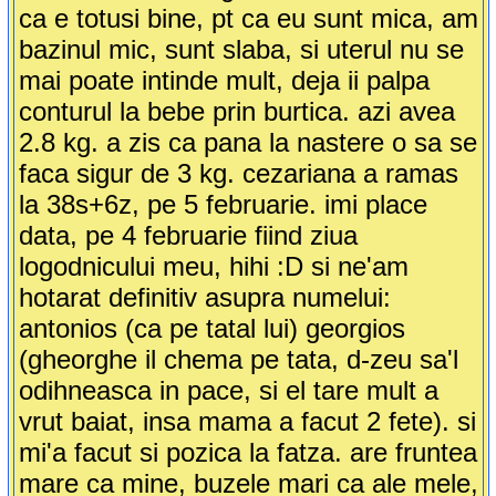
ca e totusi bine, pt ca eu sunt mica, am
bazinul mic, sunt slaba, si uterul nu se
mai poate intinde mult, deja ii palpa
conturul la bebe prin burtica. azi avea
2.8 kg. a zis ca pana la nastere o sa se
faca sigur de 3 kg. cezariana a ramas
la 38s+6z, pe 5 februarie. imi place
data, pe 4 februarie fiind ziua
logodnicului meu, hihi :D si ne'am
hotarat definitiv asupra numelui:
antonios (ca pe tatal lui) georgios
(gheorghe il chema pe tata, d-zeu sa'l
odihneasca in pace, si el tare mult a
vrut baiat, insa mama a facut 2 fete). si
mi'a facut si pozica la fatza. are fruntea
mare ca mine, buzele mari ca ale mele,