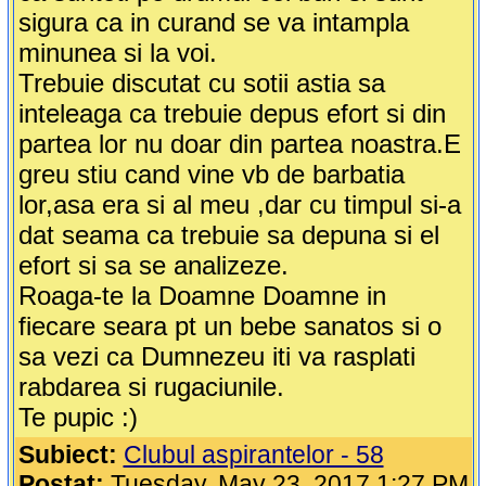
sigura ca in curand se va intampla
minunea si la voi.
Trebuie discutat cu sotii astia sa
inteleaga ca trebuie depus efort si din
partea lor nu doar din partea noastra.E
greu stiu cand vine vb de barbatia
lor,asa era si al meu ,dar cu timpul si-a
dat seama ca trebuie sa depuna si el
efort si sa se analizeze.
Roaga-te la Doamne Doamne in
fiecare seara pt un bebe sanatos si o
sa vezi ca Dumnezeu iti va rasplati
rabdarea si rugaciunile.
Te pupic :)
Subiect:
Clubul aspirantelor - 58
Postat:
Tuesday, May 23, 2017 1:27 PM