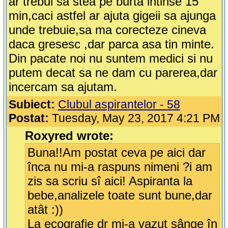
ar trebui sa stea pe burta intinse 15
min,caci astfel ar ajuta gigeii sa ajunga
unde trebuie,sa ma corecteze cineva
daca gresesc ,dar parca asa tin minte.
Din pacate noi nu suntem medici si nu
putem decat sa ne dam cu parerea,dar
incercam sa ajutam.
Subiect:
Clubul aspirantelor - 58
Postat:
Tuesday, May 23, 2017 4:21 PM
Roxyred wrote:
Buna!!Am postat ceva pe aici dar
înca nu mi-a raspuns nimeni ?i am
zis sa scriu sî aici! Aspiranta la
bebe,analizele toate sunt bune,dar
atât :))
La ecografie dr mi-a vazut sânge în