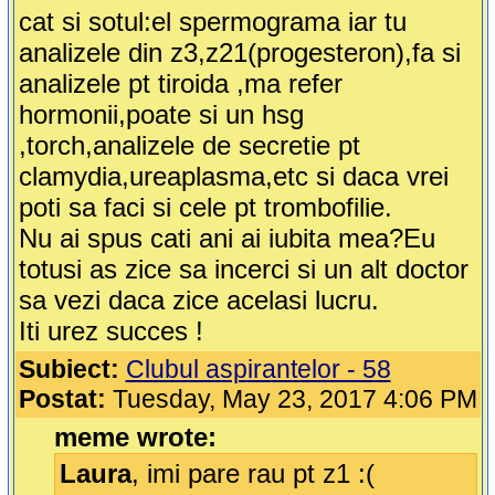
cat si sotul:el spermograma iar tu
analizele din z3,z21(progesteron),fa si
analizele pt tiroida ,ma refer
hormonii,poate si un hsg
,torch,analizele de secretie pt
clamydia,ureaplasma,etc si daca vrei
poti sa faci si cele pt trombofilie.
Nu ai spus cati ani ai iubita mea?Eu
totusi as zice sa incerci si un alt doctor
sa vezi daca zice acelasi lucru.
Iti urez succes !
Subiect:
Clubul aspirantelor - 58
Postat:
Tuesday, May 23, 2017 4:06 PM
meme wrote:
Laura
, imi pare rau pt z1 :(