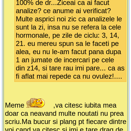
100% de dr...Ziceai ca ai facut
analize? ce anume ai verificat?
Multe asprici noi zic ca analizele le
sunt la zi, insa nu se refera la cele
hormonale, pe zile de ciclu: 3, 14,
21. eu mereu spun sa le faceti pe
alea, eu nu le-am facut pana dupa
1 an jumate de incercari pe cele
din z14, si tare rau imi pare... ca as
fi aflat mai repede ca nu ovulez!....
Meme
,va citesc iubita mea
doar ca neavand multe noutati nu prea
scriu.Ma bucur si plang pt fiecare dintre
voi cand va citesc si imi e tare drag de