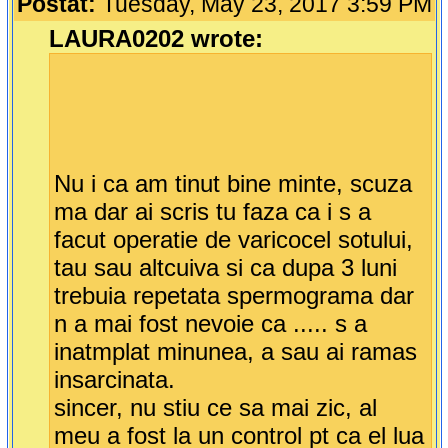
Postat:
Tuesday, May 23, 2017 3:59 PM
LAURA0202 wrote:
Nu i ca am tinut bine minte, scuza
ma dar ai scris tu faza ca i s a
facut operatie de varicocel sotului,
tau sau altcuiva si ca dupa 3 luni
trebuia repetata spermograma dar
n a mai fost nevoie ca ..... s a
inatmplat minunea, a sau ai ramas
insarcinata.
sincer, nu stiu ce sa mai zic, al
meu a fost la un control pt ca el lua