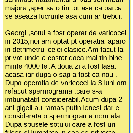
majore ,sper sa o tin tot asa ca parca
se aseaza lucrurile asa cum ar trebui.
Georgi ,sotul a fost operat de varicocel
in 2015,noi am optat pt operatia laparo
in detrimetrul celei clasice.Am facut la
privat unde a costat daca mai tin bine
minte 4000 lei.A doua zi a fost lasat
acasa iar dupa o sap a fost ca nou .
Dupa operatia de varicocel la 3 luni am
refacut spermograma ,care s-a
imbunatatit considerabil.Acum dupa 2
ani gigeii au ramas putin lenesi dar e
considerata o spermograma normala.
Dupa spusele sotului care a fost un
fricos si jumatate in cea ce priveste