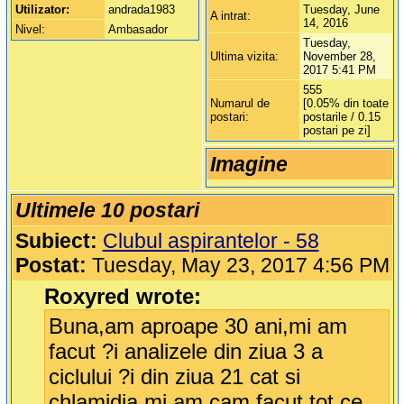
Utilizator:
andrada1983
Tuesday, June
A intrat:
14, 2016
Nivel:
Ambasador
Tuesday,
Ultima vizita:
November 28,
2017 5:41 PM
555
Numarul de
[0.05% din toate
postari:
postarile / 0.15
postari pe zi]
Imagine
Ultimele 10 postari
Subiect:
Clubul aspirantelor - 58
Postat:
Tuesday, May 23, 2017 4:56 PM
Roxyred wrote:
Buna,am aproape 30 ani,mi am
facut ?i analizele din ziua 3 a
ciclului ?i din ziua 21 cat si
chlamidia,mi am cam facut tot ce