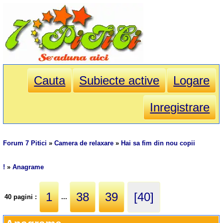
Cauta
Subiecte active
Logare
Inregistrare
Forum 7 Pitici
»
Camera de relaxare
»
Hai sa fim din nou copii
!
»
Anagrame
1
38
39
[40]
40 pagini :
...