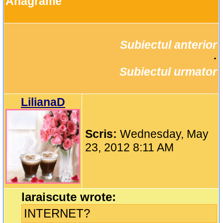
Anagrame
Subiectul anterior
		·

Subiectul urmator
LilianaD
Scris:
Wednesday, May
23, 2012 8:11 AM
laraiscute wrote:
INTERNET?