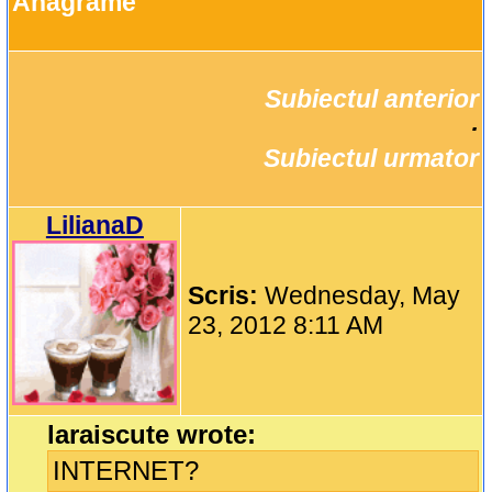
Anagrame
Subiectul anterior
		·

Subiectul urmator
LilianaD
Scris:
Wednesday, May
23, 2012 8:11 AM
laraiscute wrote:
INTERNET?