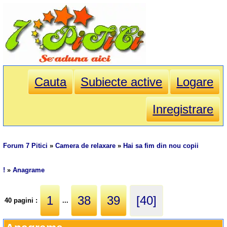
Cauta
Subiecte active
Logare
Inregistrare
Forum 7 Pitici
»
Camera de relaxare
»
Hai sa fim din nou copii
!
»
Anagrame
1
38
39
[40]
40 pagini :
...