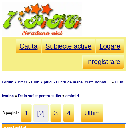
Cauta
Subiecte active
Logare
Inregistrare
Forum 7 Pitici
»
Club 7 pitici - Lucru de mana, craft, hobby ...
»
Club
femina
»
De la suflet pentru suflet
»
amintiri
1
[2]
3
4
Ultim
8 pagini :
...