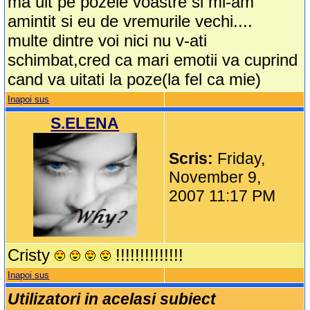
ma uit pe pozele voastre si mi-am
amintit si eu de vremurile vechi....
multe dintre voi nici nu v-ati
schimbat,cred ca mari emotii va cuprind
cand va uitati la poze(la fel ca mie)
Inapoi sus
S.ELENA
Scris:
Friday,
November 9,
2007 11:17 PM
Cristy
!!!!!!!!!!!!!!
Inapoi sus
Utilizatori in acelasi subiect