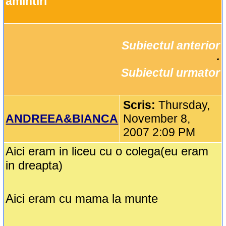
amintiri 
Subiectul anterior
		·

Subiectul urmator
Scris:
Thursday,
ANDREEA&BIANCA
November 8,
2007 2:09 PM
Aici eram in liceu cu o colega(eu eram
in dreapta)
Aici eram cu mama la munte