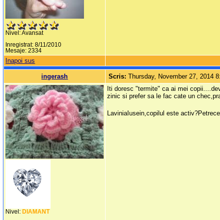
Nivel: Avansat
Inregistrat: 8/11/2010
Mesaje: 2334
Inapoi sus
ingerash
Scris:
Thursday, November 27, 2014 
Iti doresc "termite" ca ai mei copii....d
zinic si prefer sa le fac cate un chec,pra
LaviniaIusein,copilul este activ?Petrece
Nivel:
DIAMANT