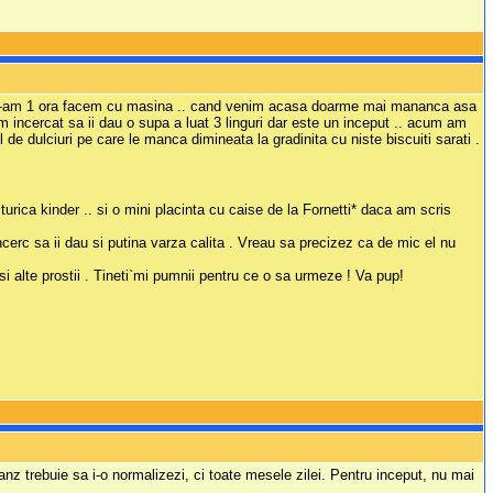
la .. c-am 1 ora facem cu masina .. cand venim acasa doarme mai mananca asa
 am incercat sa ii dau o supa a luat 3 linguri dar este un inceput .. acum am
l de dulciuri pe care le manca dimineata la gradinita cu niste biscuiti sarati .
turica kinder .. si o mini placinta cu caise de la Fornetti* daca am scris
cerc sa ii dau si putina varza calita . Vreau sa precizez ca de mic el nu
 si alte prostii . Tineti`mi pumnii pentru ce o sa urmeze ! Va pup!
ranz trebuie sa i-o normalizezi, ci toate mesele zilei. Pentru inceput, nu mai