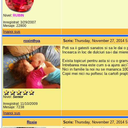
Nivel:
RUBIN
Inregistrat: 3/29/2007
Mesaje: 22800
Inapoi sus
roxinthya
Scris:
Thursday, November 27, 2014 
Poti sa ii gatesti sanatos si sa le dai o
Incearca in loc de dulciuri sa-i dai mier
Exista topicuri pentru asta si cu o gra
Intrebarea mea este cum s-a ajuns aici?
Nici in familie la noi nu se mananca 10
Copii mei nici nu poftesc la cartofi praj
Nivel:
Senior
Inregistrat: 11/10/2009
Mesaje: 7238
Inapoi sus
Roxie
Scris:
Thursday, November 27, 2014 