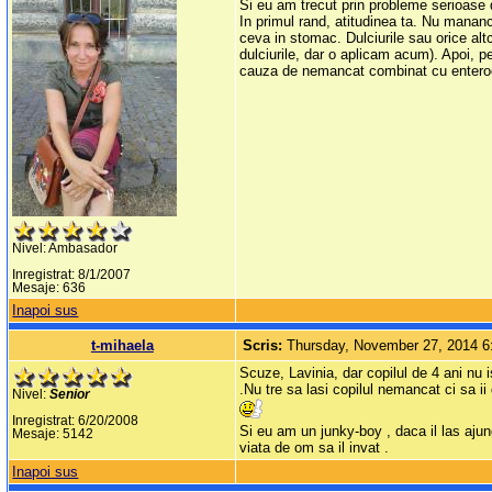
Si eu am trecut prin probleme serioase 
In primul rand, atitudinea ta. Nu manan
ceva in stomac. Dulciurile sau orice al
dulciurile, dar o aplicam acum). Apoi, p
cauza de nemancat combinat cu enteroco
Nivel: Ambasador
Inregistrat: 8/1/2007
Mesaje: 636
Inapoi sus
t-mihaela
Scris:
Thursday, November 27, 2014 
Scuze, Lavinia, dar copilul de 4 ani nu i
.Nu tre sa lasi copilul nemancat ci sa ii
Nivel:
Senior
Inregistrat: 6/20/2008
Si eu am un junky-boy , daca il las ajun
Mesaje: 5142
viata de om sa il invat .
Inapoi sus