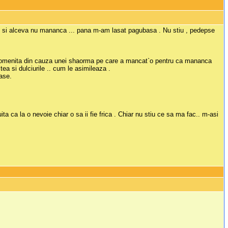
opan si alceva nu mananca ... pana m-am lasat pagubasa . Nu stiu , pedepse
emaipomenita din cauza unei shaorma pe care a mancat`o pentru ca mananca
tea si dulciurile .. cum le asimileaza .
oase.
ta ca la o nevoie chiar o sa ii fie frica . Chiar nu stiu ce sa ma fac.. m-asi