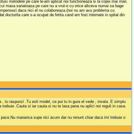
tusi metodele pe care le-am aplicat noi functioneaza si la copiii mai mari.
nlocui masa sanatoasa pe care nu a vrut-o cu orice altceva numai sa bage
recompensezi daca nici el nu colaboreaza.(noi nu am avu problema cu
t doctorita care s-a ocupat de fetita cand am fost internate in spital din
sa , tu raspunzi .Tu esti model, ce pui tu in gura el vede , invata .E simplu
 trebuie .Cauta si iar cauta si nu te lasa pana nu aplici noi reguli in casa.
k si pace.Nu mananca supe nici acum dar nu renunt chiar daca imi trebuie o