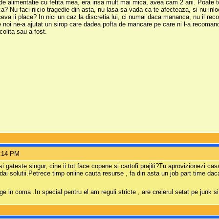
de alimentatie cu fetita mea, era insa mult mai mica, avea cam 2 ani. Poate to
ca? Nu faci nicio tragedie din asta, nu lasa sa vada ca te afecteaza, si nu i
tceva ii place? In nici un caz la discretia lui, ci numai daca mananca, nu il 
e noi ne-a ajutat un sirop care dadea pofta de mancare pe care ni l-a recomanda
lita sau a fost.
6:14 PM
si gateste singur, cine ii tot face copane si cartofi prajiti?Tu aprovizionezi ca
 dai solutii.Petrece timp online cauta resurse , fa din asta un job part time daca
ge in coma .In special pentru el am reguli stricte , are creierul setat pe jun