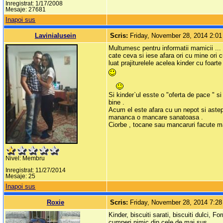
Inregistrat: 1/17/2008
Mesaje: 27681
Inapoi sus
LaviniaIusein
Scris:
Friday, November 28, 2014 2:0
Multumesc pentru informatii mamicii ...
cate ceva si iese afara ori cu mine ori c
luat prajiturelele acelea kinder cu foart
Si kinder`ul esste o "oferta de pace " si
bine .
Acum el este afara cu un nepot si astep
mananca o mancare sanatoasa .
Ciorbe , tocane sau mancaruri facute manc
Nivel: Membru
Inregistrat: 11/27/2014
Mesaje: 25
Inapoi sus
Roxie
Scris:
Friday, November 28, 2014 7:2
Kinder, biscuiti sarati, biscuiti dulci, 
cumperi nimic din cele de mai sus.