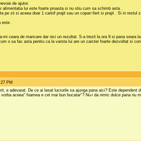
evoie de ajutor.
ar alimentatia lui este foarte proasta si nu stiu cum sa schimb asta .
pe zii si aceea doar 1 cartof prajit sau un copan fiert si prajit . Si in restul zi
 este .
sa-mi ceara de mancare dar nici un rezultat. S-a trezit la ora 9 si pana seara l
 cum o sa fac asta pentru ca la varsta lui are un carcter foarte dezvoltat si co
4:27 PM
orit, e adevarat. De ce ai lasat lucrurile sa ajunga pana aici? Este dependent 
stii vorba aceea" foamea e cel mai bun bucatar"? Nu-i da nimic dulce pana nu