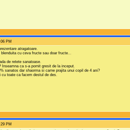
5:06 PM
 prezentare atragatoare.
e blenduita cu ceva fructe sau doar fructe...
mada de retete sanatoase.
 Inseamna ca s-a pornit gresit de la inceput.
0% sanatos dar shaorma si carne prajita unui copil de 4 ani?
iti cu toate ca facem destul de des.
5:29 PM