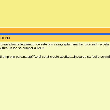
8:00 PM
evoreaza fructe,legume,tot ce este prin casa,saptamanal fac provizii.In scoala l
jitura, in loc sa cumpar dulciuri.
ti timp prin parc,natura?Aerul curat creste apetitul....incearca sa faci o sch