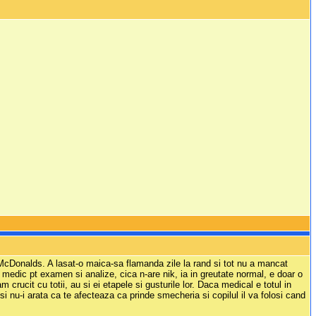
i McDonalds. A lasat-o maica-sa flamanda zile la rand si tot nu a mancat
a medic pt examen si analize, cica n-are nik, ia in greutate normal, e doar o
rucit cu totii, au si ei etapele si gusturile lor. Daca medical e totul in
si nu-i arata ca te afecteaza ca prinde smecheria si copilul il va folosi cand