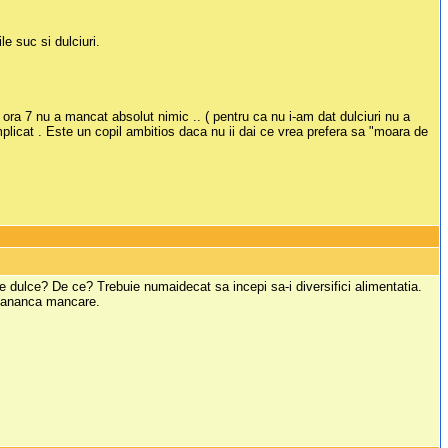
le suc si dulciuri.
a ora 7 nu a mancat absolut nimic .. ( pentru ca nu i-am dat dulciuri nu a
mplicat . Este un copil ambitios daca nu ii dai ce vrea prefera sa "moara de
de dulce? De ce? Trebuie numaidecat sa incepi sa-i diversifici alimentatia.
 mananca mancare.