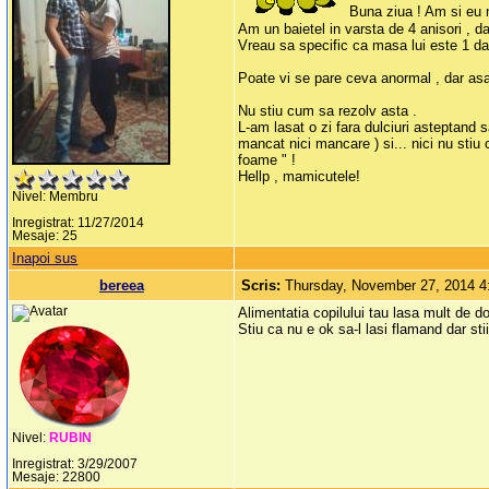
Buna ziua ! Am si eu n
Am un baietel in varsta de 4 anisori , d
Vreau sa specific ca masa lui este 1 data 
Poate vi se pare ceva anormal , dar asa
Nu stiu cum sa rezolv asta .
L-am lasat o zi fara dulciuri asteptand 
mancat nici mancare ) si... nici nu stiu
foame " !
Hellp , mamicutele!
Nivel: Membru
Inregistrat: 11/27/2014
Mesaje: 25
Inapoi sus
bereea
Scris:
Thursday, November 27, 2014 
Alimentatia copilului tau lasa mult de d
Stiu ca nu e ok sa-l lasi flamand dar 
Nivel:
RUBIN
Inregistrat: 3/29/2007
Mesaje: 22800