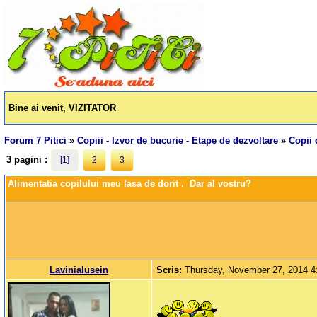
Bine ai venit, VIZITATOR
Forum 7 Pitici
»
Copiii - Izvor de bucurie - Etape de dezvoltare
»
Copii 
3 pagini :
[1]
2
3
Alimentatia copilului meu lasa de dorit .  Dar al vostru?
LaviniaIusein
Scris:
Thursday, November 27, 2014 