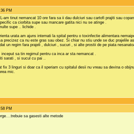
4:36 PM
. L-am tinut nemancat 10 ore fara sa ii dau dulciuri sau cartofi prajiti sau c
Specific ca ciorbita supe sau mancare gatita nici nu se atinge .
multe supe .. lichide .
erienta urata am ajuns internati la spital pentru o toxinfectie alimentara n
u sa precizez ca nu este gras sau obez. Si chiar nu stiu unde se duc prajelile as
at un regim fara prajeli , dulciuri , sucuri , si alte prostii de pe piata nesanat
inceput sa tin regimul pentru ca inca ar sta nemancat .
i sarati , si sucul cu pai ..
fix 3 linguri si doar ca il speriam cu spitalul desii nu vreau sa devina o obijnui
prea mic.
4:58 PM
rge....trebuie sa gasesti alte metode