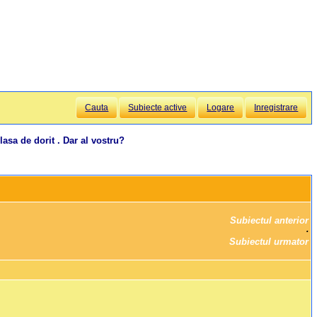
Cauta
Subiecte active
Logare
Inregistrare
lasa de dorit . Dar al vostru?
Subiectul anterior
		·

Subiectul urmator