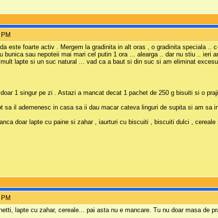
1 PM
 da este foarte activ . Mergem la gradinita in alt oras , o gradinita specia
u bunica sau nepoteii mai mari cel putin 1 ora ... alearga .. dar nu stiu .. ieri
e mult lapte si un suc natural ... vad ca a baut si din suc si am eliminat excesu
 doar 1 singur pe zi . Astazi a mancat decat 1 pachet de 250 g bisuiti si o praji
t sa il ademenesc in casa sa ii dau macar cateva linguri de supita si am sa in
a doar lapte cu paine si zahar , iaurturi cu biscuiti , biscuiti dulci , cereale
8 PM
Fornetti, lapte cu zahar, cereale... pai asta nu e mancare. Tu nu doar masa de p