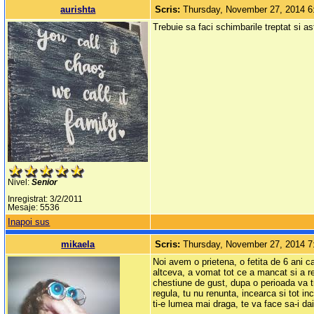
aurishta
Scris:
Thursday, November 27, 2014 
Trebuie sa faci schimbarile treptat si ast
Nivel:
Senior
Inregistrat: 3/2/2011
Mesaje: 5536
Inapoi sus
mikaela
Scris:
Thursday, November 27, 2014 
Noi avem o prietena, o fetita de 6 ani 
altceva, a vomat tot ce a mancat si a re
chestiune de gust, dupa o perioada va tr
regula, tu nu renunta, incearca si tot in
ti-e lumea mai draga, te va face sa-i da