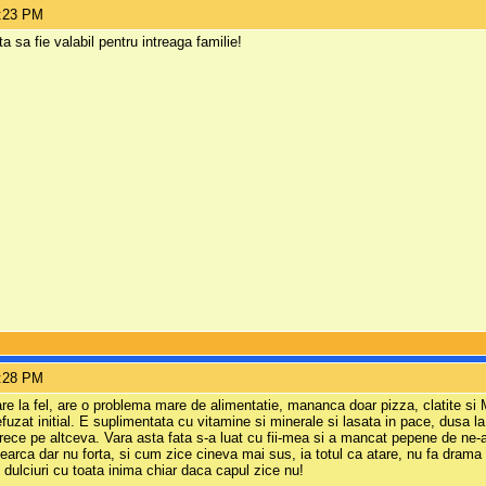
6:23 PM
a sa fie valabil pentru intreaga familie!
7:28 PM
care la fel, are o problema mare de alimentatie, mananca doar pizza, clatite s
fuzat initial. E suplimentata cu vitamine si minerale si lasata in pace, dusa l
ece pe altceva. Vara asta fata s-a luat cu fii-mea si a mancat pepene de ne-am c
cearca dar nu forta, si cum zice cineva mai sus, ia totul ca atare, nu fa drama 
i dulciuri cu toata inima chiar daca capul zice nu!