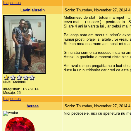
Inapoi sus
LaviniaIusein
Scris:
Thursday, November 27, 2014 
Multumesc de sfat , totusi ma repet ! .
ceva mai ....( usoare ) .. pentru asta . 
Si are 4 ani la varsta lui , ar trebui mai 
Pe langa asta am trecut si printr`o exp
numai prostii prajeli si altele . Si vrea
Si frica mea cea mare a si sosit mi s-a d
Si nu stiu cum o sa reusesc inca nu am 
Astazi la gradinita a mancat niste biscuit
Am avut o supa pregatita nu a luat decat 
duce la un nutritionist dar cred ca este 
Nivel: Membru
Inregistrat: 11/27/2014
Mesaje: 25
Inapoi sus
bereea
Scris:
Thursday, November 27, 2014 
Nici pedepsele, nici cu sperietura nu me