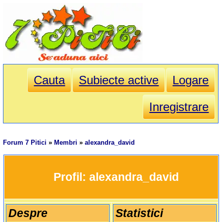
Cauta
Subiecte active
Logare
Inregistrare
Forum 7 Pitici
»
Membri
»
alexandra_david
		Profil: 
alexandra_david
Despre
Statistici