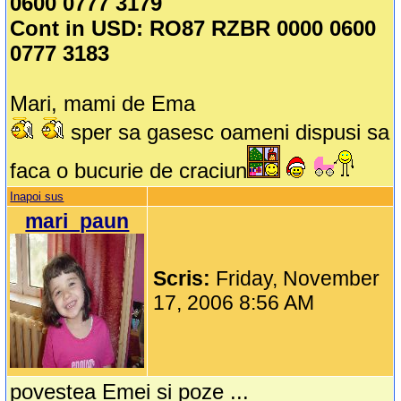
0600 0777 3179
Cont in USD: RO87 RZBR 0000 0600
0777 3183
Mari, mami de Ema
sper sa gasesc oameni dispusi sa
faca o bucurie de craciun
Inapoi sus
mari_paun
Scris:
Friday, November
17, 2006 8:56 AM
povestea Emei si poze ...