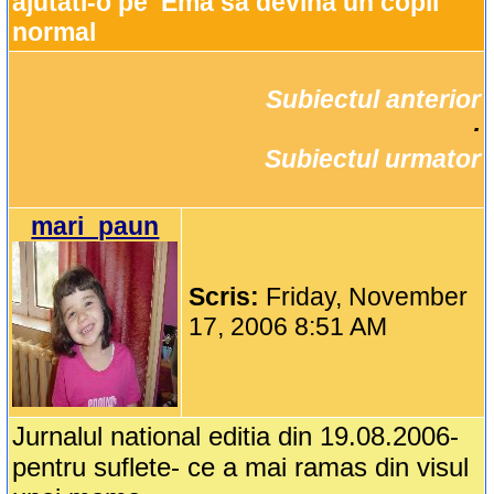
ajutati-o pe  Ema sa devina un copil 
normal
Subiectul anterior
		·

Subiectul urmator
mari_paun
Scris:
Friday, November
17, 2006 8:51 AM
Jurnalul national editia din 19.08.2006-
pentru suflete- ce a mai ramas din visul