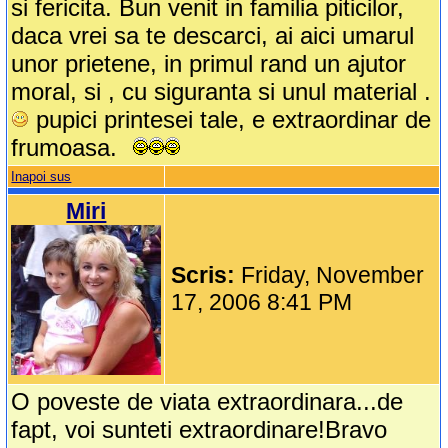
si fericita. Bun venit in familia piticilor,
daca vrei sa te descarci, ai aici umarul
unor prietene, in primul rand un ajutor
moral, si , cu siguranta si unul material .
pupici printesei tale, e extraordinar de
frumoasa.
Inapoi sus
Miri
Scris:
Friday, November
17, 2006 8:41 PM
O poveste de viata extraordinara...de
fapt, voi sunteti extraordinare!Bravo