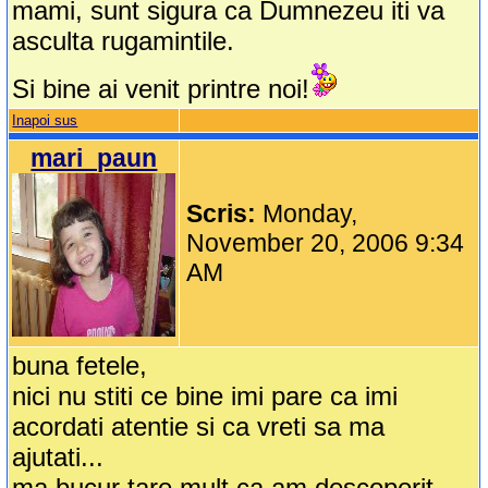
mami, sunt sigura ca Dumnezeu iti va
asculta rugamintile.
Si bine ai venit printre noi!
Inapoi sus
mari_paun
Scris:
Monday,
November 20, 2006 9:34
AM
buna fetele,
nici nu stiti ce bine imi pare ca imi
acordati atentie si ca vreti sa ma
ajutati...
ma bucur tare mult ca am descoperit