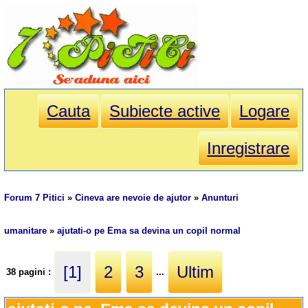
Cauta
Subiecte active
Logare
Inregistrare
Forum 7 Pitici
»
Cineva are nevoie de ajutor
»
Anunturi
umanitare
»
ajutati-o pe Ema sa devina un copil normal
[1]
2
3
Ultim
38 pagini :
...