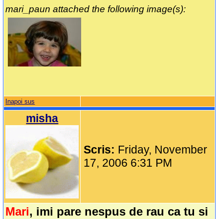
mari_paun attached the following image(s):
Inapoi sus
misha
Scris:
Friday, November
17, 2006 6:31 PM
Mari
, imi pare nespus de rau ca tu si