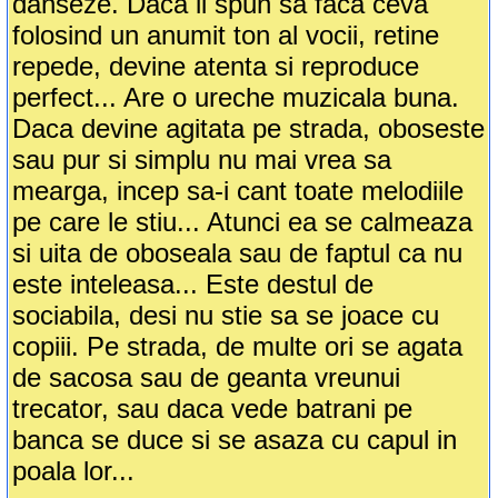
danseze. Daca ii spun sa faca ceva
folosind un anumit ton al vocii, retine
repede, devine atenta si reproduce
perfect... Are o ureche muzicala buna.
Daca devine agitata pe strada, oboseste
sau pur si simplu nu mai vrea sa
mearga, incep sa-i cant toate melodiile
pe care le stiu... Atunci ea se calmeaza
si uita de oboseala sau de faptul ca nu
este inteleasa... Este destul de
sociabila, desi nu stie sa se joace cu
copiii. Pe strada, de multe ori se agata
de sacosa sau de geanta vreunui
trecator, sau daca vede batrani pe
banca se duce si se asaza cu capul in
poala lor...