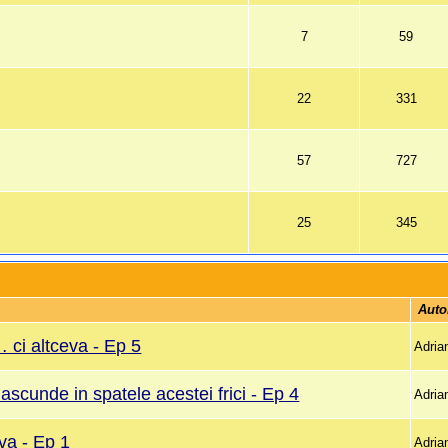
7
59
22
331
m
57
727
25
345
 Auto
 ci altceva - Ep 5
Adria
scunde in spatele acestei frici - Ep 4
Adria
eva - Ep 1
Adria