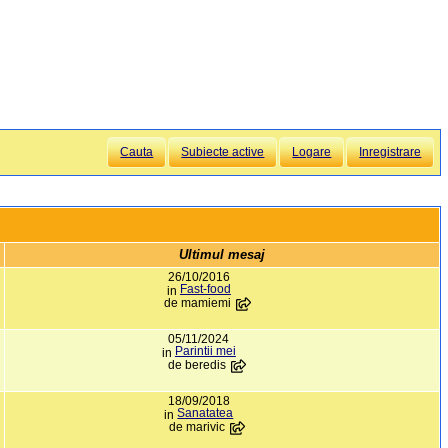
Cauta
Subiecte active
Logare
Inregistrare
Ultimul mesaj
26/10/2016
Fast-food
in
de
mamiemi
05/11/2024
Parintii mei
in
de
beredis
18/09/2018
Sanatatea
in
de
marivic