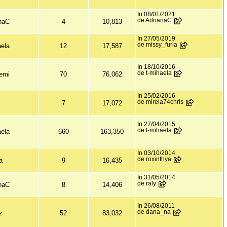
In 08/01/2021
de AdrianaC
naC
4
10,813
In 27/05/2019
de missy_furla
aela
12
17,587
In 18/10/2016
de t-mihaela
emi
70
76,062
In 25/02/2016
de mirela74chris
y
7
17,072
In 27/04/2015
de t-mihaela
aela
660
163,350
In 03/10/2014
de roxinthya
a
9
16,435
In 31/05/2014
de raly
naC
8
14,406
In 26/08/2011
de dana_na
z
52
83,032