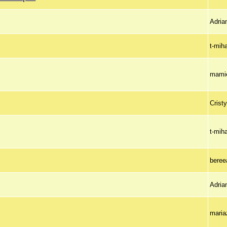
Adria
t-mih
mami
Crist
t-mih
beree
Adria
maria