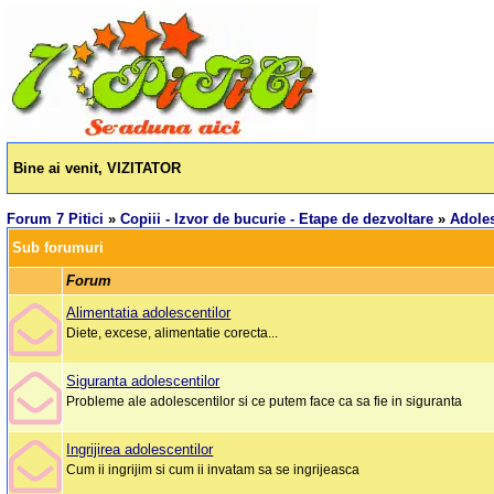
Bine ai venit, VIZITATOR
Forum 7 Pitici
»
Copiii - Izvor de bucurie - Etape de dezvoltare
»
Adoles
Sub forumuri
Forum
Alimentatia adolescentilor
Diete, excese, alimentatie corecta...
Siguranta adolescentilor
Probleme ale adolescentilor si ce putem face ca sa fie in siguranta
Ingrijirea adolescentilor
Cum ii ingrijim si cum ii invatam sa se ingrijeasca