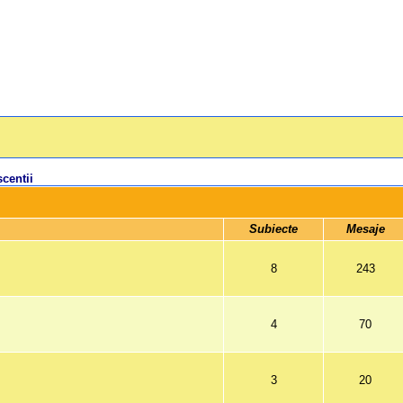
centii
 Subiecte 
 Mesaje 
8
243
4
70
3
20