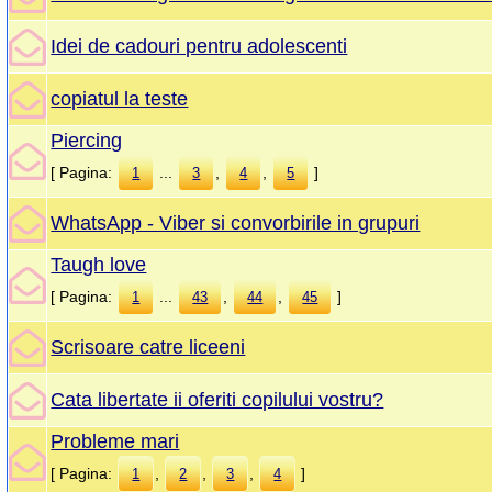
Idei de cadouri pentru adolescenti
copiatul la teste
Piercing
[ Pagina:
...
,
,
]
1
3
4
5
WhatsApp - Viber si convorbirile in grupuri
Taugh love
[ Pagina:
...
,
,
]
1
43
44
45
Scrisoare catre liceeni
Cata libertate ii oferiti copilului vostru?
Probleme mari
[ Pagina:
,
,
,
]
1
2
3
4