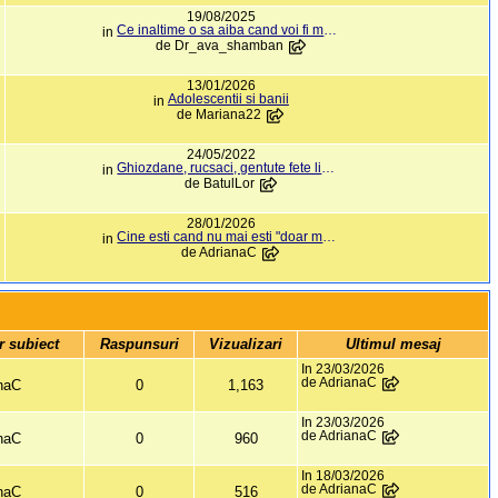
19/08/2025
Ce inaltime o sa aiba cand voi fi mare?
in
de
Dr_ava_shamban
13/01/2026
Adolescentii si banii
in
de
Mariana22
24/05/2022
Ghiozdane, rucsaci, gentute fete liceu
in
de
BatulLor
28/01/2026
Cine esti cand nu mai esti "doar mama"?
in
de
AdrianaC
r subiect 
 Raspunsuri 
 Vizualizari 
Ultimul mesaj
In 23/03/2026
de AdrianaC
naC
0
1,163
In 23/03/2026
de AdrianaC
naC
0
960
In 18/03/2026
de AdrianaC
naC
0
516