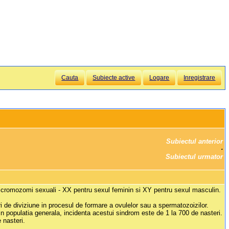
Cauta
Subiecte active
Logare
Inregistrare
Subiectul anterior
		·

Subiectul urmator
2 cromozomi sexuali - XX pentru sexul feminin si XY pentru sexul masculin.
i de diviziune in procesul de formare a ovulelor sau a spermatozoizilor.
n populatia generala, incidenta acestui sindrom este de 1 la 700 de nasteri.
 nasteri.