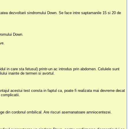
atea dezvoltarii sindromului Down. Se face intre saptamanile 15 si 20 de
ndromului Down.
ve.
idul in care sta fetusul) printr-un ac introdus prin abdomen. Celulele sunt
ului inainte de termen si avortul.
tajul acestui test consta in faptul ca, poate fi realizata mai devreme decat
 complicatii.
nge din cordonul ombilical. Are riscuri asemanatoare amniocentezei.