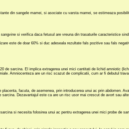
stante din sangele mamei, si asociate cu varsta mamei, se estimeaza posibilit
sangvine si verifica daca fetusul are vreuna din trasaturile caracteristice si
izare este de doar 60% si duc adeseala rezultate fals pozitive sau fals negati
0 de sarcina. El implica extragerea unei mici cantitati de lichid amniotic (lich
ale. Amniocenteza are un risc scazut de complicatii, cum ar fi debutul travali
e placenta, facuta, de asemenea, prin introducerea unui ac prin abdomen. Avan
 sarcina. Dezavantajul este ca are un risc usor mai crescut de avort sau alte
arcina si necesita folosirea unui ac pentru extragerea unei mici probe de sa