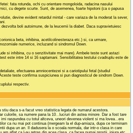
 fetei: fata rotunda, ochi cu orientare mongoloida, radacina nasului
t mici, cu degete scurte. Sunt, de asemenea, foarte hipotoni (ca o papusa
volutie, devine evident retardul mintal - care variaza de la moderat la sever,
ani.
t dezvolta boli autoimune, de la leucemii la diabet. Daca supravietuiesc
rionica beta, inhibina, acetilcolinesteraza etc.) si, ca urmare,
romozomiale numerice, incluzand si sindromul Down.
ude si inhibina, cu o senzitivitate mai mare). Ambele teste sunt astazi
u test este intre 14 si 16 saptamani. Sensibilitatea testului cvadruplu este de
taliate, efectuarea amniocentezei si a cariotipului fetal (studiul
a). Aceste teste confirma suspiciunea si pun diagnosticul de sindrom Down.
uplului respectiv.
stiu daca s-a facut vreo statistica legata de numarul acestora.
ar culorile, sa numere pana la 10...lucruri din astea minore. Dar a fost tare
l imi raspundea cu totul altceva, uneori devenea violent si ma lovea...era
ntilor ca nu mai pot continua (mergeam la el dup-amiaza, dupa ce terminam
tii dupa un an. Il dadusera la o scoala normala, dar intr-o clasa in care
iu am aflat ca l-au retras din acea clasa, ca facea numai prostii, injura etc.