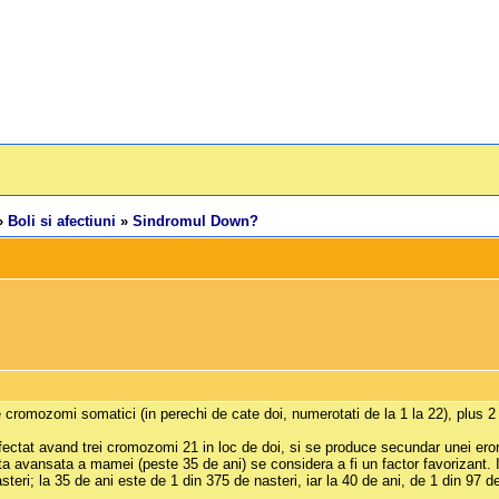
»
Boli si afectiuni
»
Sindromul Down?
romozomi somatici (in perechi de cate doi, numerotati de la 1 la 22), plus 
afectat avand trei cromozomi 21 in loc de doi, si se produce secundar unei eror
a avansata a mamei (peste 35 de ani) se considera a fi un factor favorizant. I
teri; la 35 de ani este de 1 din 375 de nasteri, iar la 40 de ani, de 1 din 97 de