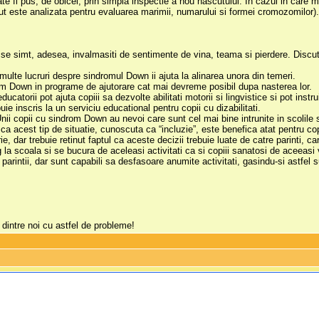
e fi pus, de obicei, prin simpla inspectie a nou nascutului. In cazul in care
ut este analizata pentru evaluarea marimii, numarului si formei cromozomilor)
 se simt, adesea, invalmasiti de sentimente de vina, teama si pierdere. Discuti
 multe lucruri despre sindromul Down ii ajuta la alinarea unora din temeri.
om Down in programe de ajutorare cat mai devreme posibil dupa nasterea lor.
 educatorii pot ajuta copiii sa dezvolte abilitati motorii si lingvistice si pot inst
ie inscris la un serviciu educational pentru copii cu dizabilitati.
nii copii cu sindrom Down au nevoi care sunt cel mai bine intrunite in scolile 
ca acest tip de situatie, cunoscuta ca “incluzie”, este benefica atat pentru cop
crie, dar trebuie retinut faptul ca aceste decizii trebuie luate de catre parinti, c
la scoala si se bucura de aceleasi activitati ca si copiii sanatosi de aceeasi va
arintii, dar sunt capabili sa desfasoare anumite activitati, gasindu-si astfel 
intre noi cu astfel de probleme!