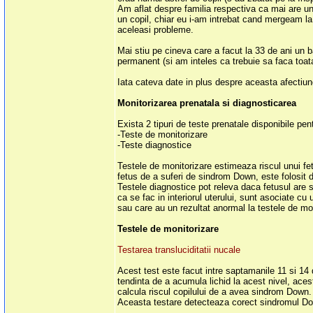
Am aflat despre familia respectiva ca mai are un
un copil, chiar eu i-am intrebat cand mergeam la 
aceleasi probleme.
Mai stiu pe cineva care a facut la 33 de ani un
permanent (si am inteles ca trebuie sa faca toat
Iata cateva date in plus despre aceasta afectiun
Monitorizarea prenatala si diagnosticarea
Exista 2 tipuri de teste prenatale disponibile pe
-Teste de monitorizare
-Teste diagnostice
Testele de monitorizare estimeaza riscul unui fe
fetus de a suferi de sindrom Down, este folosit de
Testele diagnostice pot releva daca fetusul are 
ca se fac in interiorul uterului, sunt asociate cu
sau care au un rezultat anormal la testele de moni
Testele de monitorizare
Testarea transluciditatii nucale
Acest test este facut intre saptamanile 11 si 14 
tendinta de a acumula lichid la acest nivel, aces
calcula riscul copilului de a avea sindrom Down.
Aceasta testare detecteaza corect sindromul Do