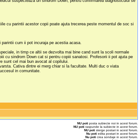
 medicul suspecteaza un sindrom Down, pentru confirmarea diagnosticului se
.
ile cu parintii acestor copii poate ajuta trecerea peste momentul de soc si
rui parintii cum ii pot incuraja pe acestia acasa.
speciale, in timp ce altii se dezvolta mai bine cand sunt la scoli normale
iii cu sindrom Down cat si pentru copiii sanatosi. Profesorii ii pot ajuta pe
are sunt cel mai bun avocat al copilului.
rsta. Cativa dintre ei merg chiar si la facultate. Multi duc o viata
succesul in comunitate.
NU poti
posta subiecte noi in acest forum.
NU poti
raspunde la subiecte in acest forum.
NU poti
sterge postari in acest forum.
Nu poti
edita postari in acest forum.
Nu poti
crea sondaje in acest forum.