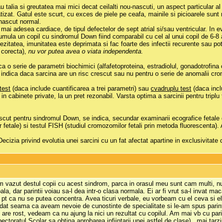
talia si greutatea mai mici decat ceilalti nou-nascuti, un aspect particular al
atizat. Gatul este scurt, cu exces de piele pe ceafa, mainile si picioarele sun
-nascut normal.
 mai adesea cardiace, de tipul defectelor de sept atrial si/sau ventricular. In e
mula un copil cu sindromul Down fiind comparabil cu cel al unui copil de 6-8 
ezitatea, imunitatea este deprimata si fac foarte des infectii recurente sau po
t corecta),
nu vor putea avea o viata independenta.
 serie de parametri biochimici (alfafetoproteina, estradiolul, gonadotrofina co
 indica daca sarcina are un risc crescut sau nu pentru o serie de anomalii c
 test
(daca include cuantificarea a trei parametri) sau
cvadruplu test
(daca incl
i in cabinete private, la un pret rezonabil. Varsta optima a sarcinii pentru tripl
cut pentru sindromul Down, se indica, secundar examinarii ecografice fetale de
or fetale) si testul FISH (studiul cromozomilor fetali prin metoda fluorescent
izia privind evolutia unei sarcini cu un fat afectat apartine in exclusivitate c
 vazut destul copii cu acest sindrom, parca in orasul meu sunt cam multi, nu 
a, dar parintii voiau sa-l dea intr-o clasa normala. Ei ar fi vrut sa-l invat mac
, pt ca nu se putea concentra. Avea ticuri verbale, eu vorbeam cu el ceva si e
 dat seama ca aveam nevoie de cunostinte de specialitate si le-am spus pari
 are rost, vedeam ca nu ajung la nici un rezultat cu copilul. Am mai vb cu parin
ectoratul Scolar sa obtina aprobarea infiintarii unei astfel de clase)...mai tarz