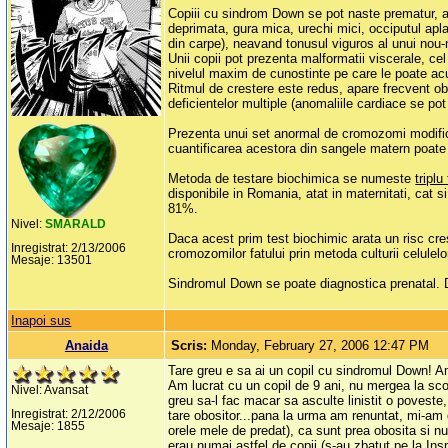
Copiii cu sindrom Down se pot naste prematur, au 
deprimata, gura mica, urechi mici, occiputul apl
din carpe), neavand tonusul viguros al unui nou
Unii copii pot prezenta malformatii viscerale, cel
nivelul maxim de cunostinte pe care le poate acu
Ritmul de crestere este redus, apare frecvent ob
deficientelor multiple (anomaliile cardiace se po
Prezenta unui set anormal de cromozomi modifica o
cuantificarea acestora din sangele matern poate
Metoda de testare biochimica se numeste
triplu
disponibile in Romania, atat in maternitati, cat s
81%.
Nivel:
SMARALD
Daca acest prim test biochimic arata un risc cres
Inregistrat: 2/13/2006
cromozomilor fatului prin metoda culturii celulel
Mesaje: 13501
Sindromul Down se poate diagnostica prenatal. Dec
Inapoi sus
Anaida
Scris:
Monday, February 27, 2006 12:47 PM
Tare greu e sa ai un copil cu sindromul Down! Am
Am lucrat cu un copil de 9 ani, nu mergea la scoal
Nivel: Avansat
greu sa-l fac macar sa asculte linistit o poveste
Inregistrat: 2/12/2006
tare obositor...pana la urma am renuntat, mi-am
Mesaje: 1855
orele mele de predat), ca sunt prea obosita si nu
erau numai astfel de copii (s-au zbatut pe la Insp