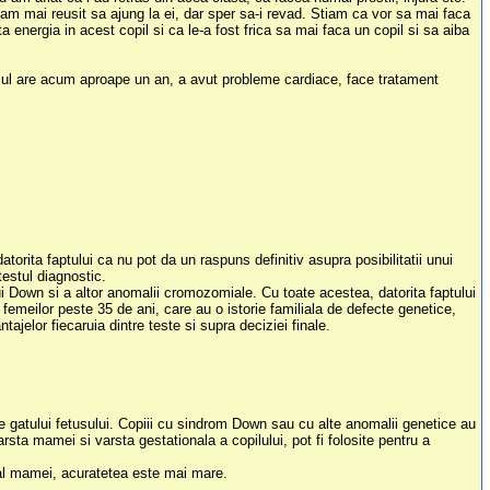
am mai reusit sa ajung la ei, dar sper sa-i revad. Stiam ca vor sa mai faca
 energia in acest copil si ca le-a fost frica sa mai faca un copil si sa aiba
usul are acum aproape un an, a avut probleme cardiace, face tratament
rita faptului ca nu pot da un raspuns definitiv asupra posibilitatii unui
testul diagnostic.
 Down si a altor anomalii cromozomiale. Cu toate acestea, datorita faptului
 femeilor peste 35 de ani, care au o istorie familiala de defecte genetice,
ajelor fiecaruia dintre teste si supra deciziei finale.
le gatului fetusului. Copiii cu sindrom Down sau cu alte anomalii genetice au
sta mamei si varsta gestationala a copilului, pot fi folosite pentru a
al mamei, acuratetea este mai mare.