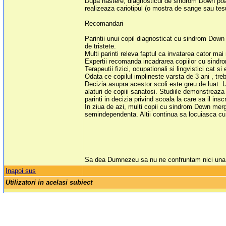
Dupa nastere, diagnosticul de sindrom Down poat
realizeaza cariotipul (o mostra de sange sau tes
Recomandari
Parintii unui copil diagnosticat cu sindrom Down
de tristete.
Multi parinti releva faptul ca invatarea cator mai
Expertii recomanda incadrarea copiilor cu sindr
Terapeutii fizici, ocupationali si lingvistici cat si
Odata ce copilul implineste varsta de 3 ani , trebu
Decizia asupra acestor scoli este greu de luat. U
alaturi de copiii sanatosi. Studiile demonstreaza 
parinti in decizia privind scoala la care sa il ins
In ziua de azi, multi copii cu sindrom Down merg 
semindependenta. Altii continua sa locuiasca cu p
Sa dea Dumnezeu sa nu ne confruntam nici una d
Inapoi sus
Utilizatori in acelasi subiect