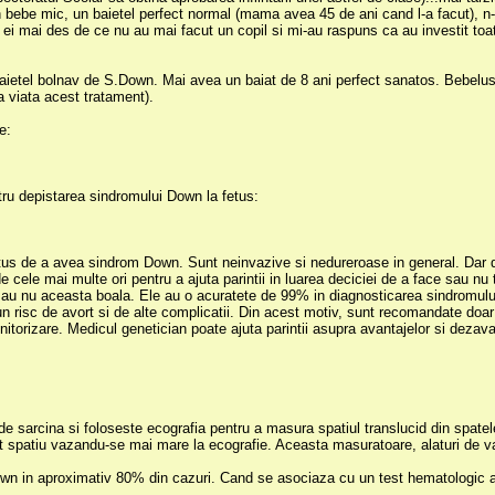
 bebe mic, un baietel perfect normal (mama avea 45 de ani cand l-a facut), n-
ei mai des de ce nu au mai facut un copil si mi-au raspuns ca au investit toata
 baietel bolnav de S.Down. Mai avea un baiat de 8 ani perfect sanatos. Bebel
a viata acest tratament).
e:
ntru depistarea sindromului Down la fetus:
tus de a avea sindrom Down. Sunt neinvazive si nedureroase in general. Dar dato
 cele mai multe ori pentru a ajuta parintii in luarea deciciei de a face sau nu 
sau nu aceasta boala. Ele au o acuratete de 99% in diagnosticarea sindromului
 un risc de avort si de alte complicatii. Din acest motiv, sunt recomandate doar
torizare. Medicul genetician poate ajuta parintii asupra avantajelor si dezavant
de sarcina si foloseste ecografia pentru a masura spatiul translucid din spate
t spatiu vazandu-se mai mare la ecografie. Aceasta masuratoare, alaturi de var
wn in aproximativ 80% din cazuri. Cand se asociaza cu un test hematologic 