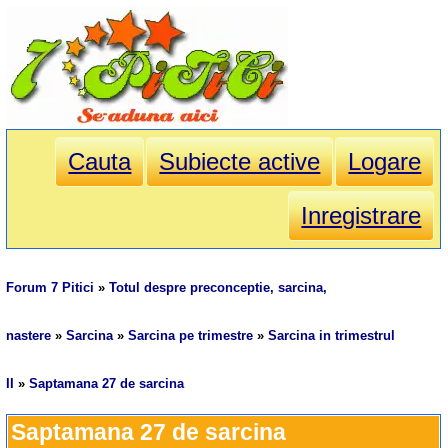
Cauta
Subiecte active
Logare
Inregistrare
Forum 7 Pitici
»
Totul despre preconceptie, sarcina,
nastere
»
Sarcina
»
Sarcina pe trimestre
»
Sarcina in trimestrul
II
»
Saptamana 27 de sarcina
Saptamana 27 de sarcina