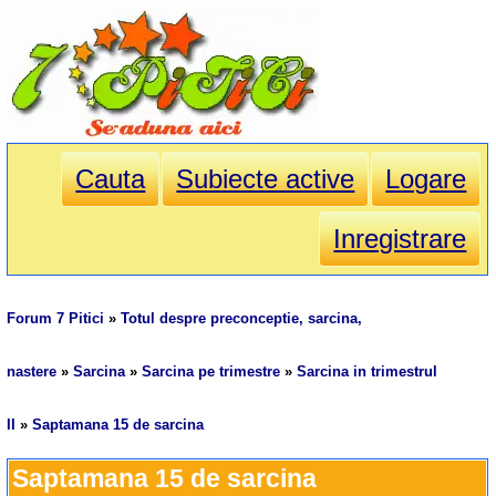
Cauta
Subiecte active
Logare
Inregistrare
Forum 7 Pitici
»
Totul despre preconceptie, sarcina,
nastere
»
Sarcina
»
Sarcina pe trimestre
»
Sarcina in trimestrul
II
»
Saptamana 15 de sarcina
Saptamana 15 de sarcina