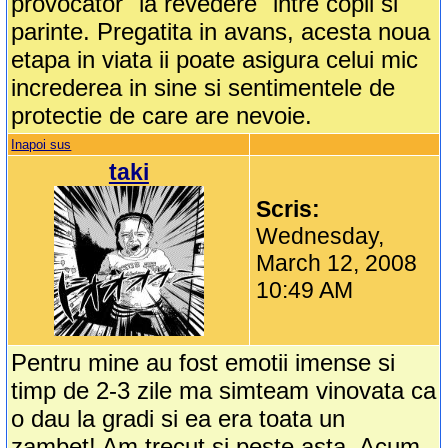
provocator "la revedere" intre copil si
parinte. Pregatita in avans, acesta noua
etapa in viata ii poate asigura celui mic
increderea in sine si sentimentele de
protectie de care are nevoie.
Inapoi sus
taki
Scris:
Wednesday,
March 12, 2008
10:49 AM
Pentru mine au fost emotii imense si
timp de 2-3 zile ma simteam vinovata ca
o dau la gradi si ea era toata un
zambet! Am trecut si peste asta. Acum