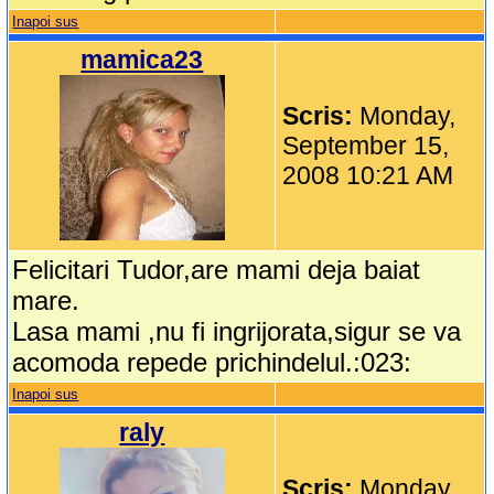
Inapoi sus
mamica23
Scris:
Monday,
September 15,
2008 10:21 AM
Felicitari Tudor,are mami deja baiat
mare.
Lasa mami ,nu fi ingrijorata,sigur se va
acomoda repede prichindelul.:023:
Inapoi sus
raly
Scris:
Monday,