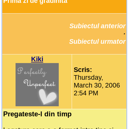
Prima zi de gradinita
Subiectul anterior
		·

Subiectul urmator
Kiki
Scris:
Thursday,
March 30, 2006
2:54 PM
Pregateste-l din timp