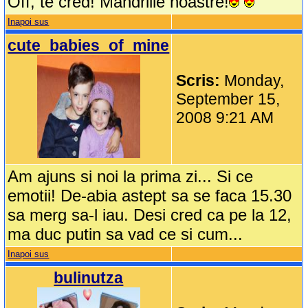
Off, te cred! Mandriile noastre!
Inapoi sus
cute_babies_of_mine
Scris:
Monday,
September 15,
2008 9:21 AM
Am ajuns si noi la prima zi... Si ce
emotii! De-abia astept sa se faca 15.30
sa merg sa-l iau. Desi cred ca pe la 12,
ma duc putin sa vad ce si cum...
Inapoi sus
bulinutza