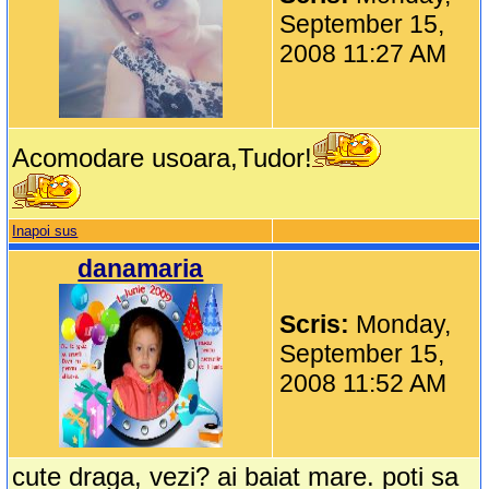
September 15,
2008 11:27 AM
Acomodare usoara,Tudor!
Inapoi sus
danamaria
Scris:
Monday,
September 15,
2008 11:52 AM
cute draga, vezi? ai baiat mare. poti sa