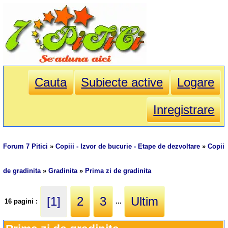
Cauta
Subiecte active
Logare
Inregistrare
Forum 7 Pitici
»
Copiii - Izvor de bucurie - Etape de dezvoltare
»
Copii
de gradinita
»
Gradinita
»
Prima zi de gradinita
[1]
2
3
Ultim
16 pagini :
...