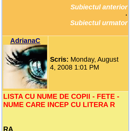
Subiectul anterior
		·

Subiectul urmator
AdrianaC
Scris:
Monday, August
4, 2008 1:01 PM
LISTA CU NUME DE COPII - FETE -
NUME CARE INCEP CU LITERA R
RA