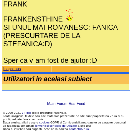
FRANK
FRANKENSTHINE
SI UNUL MAI ROMANESC: FANICA
(PRESCURTARE DE LA
STEFANICA:D)
Sper ca v-am fost de ajutor :D
Inapoi sus
Utilizatori in acelasi subiect
Main Forum Rss Feed
© 2006-2021
7 Pitici
.Toate drepturile rezervate.
Toate imaginile, textele sau alte materiale prezentate pe site sunt proprietatea 7p.ro si nu
pot fi preluate fara acord scris.
Daca vreti sa aflati despre
cookies
,GDPR si Confidentialitatea datelor cu caracter personal,
va rugam sa consultati
Termenii si conditiile de utilizare
a site-ului.
Daca ai intrebari sau sugestii, scrie-ne la adresa
contact@7p.ro
.