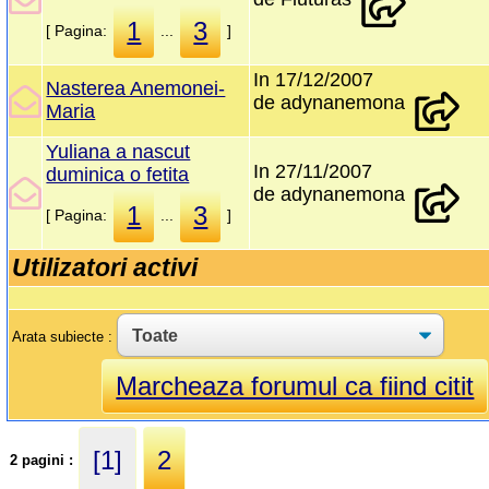
1
3
[ Pagina:
...
]
In 17/12/2007
Nasterea Anemonei-
de adynanemona
Maria
Yuliana a nascut
In 27/11/2007
duminica o fetita
de adynanemona
1
3
[ Pagina:
...
]
Utilizatori activi
Arata subiecte :
Marcheaza forumul ca fiind citit
[1]
2
2 pagini :