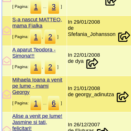
1
3
[ Pagina:
...
]
S-a nascut MATTEO,
In 29/01/2008
mama Fialka
de
Sfefania_Johansson
1
2
[ Pagina:
,
]
A aparut Teodora -
In 22/01/2008
Simona!!!
de dya
1
2
[ Pagina:
,
]
Mihaela Ioana a venit
pe lume - mami
In 21/01/2008
Georgy
de georgy_adinutza
1
6
[ Pagina:
...
]
Alise a venit pe lume!
Jasmine si tati,
In 26/12/2007
felicitari!
de Fluturas