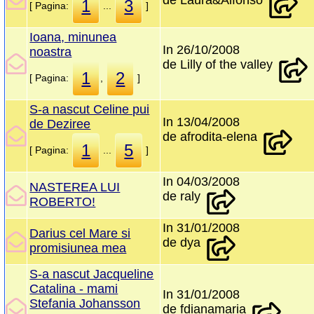
de Laura&Alfonso
1
3
[ Pagina:
...
]
Ioana, minunea
In 26/10/2008
noastra
de Lilly of the valley
1
2
[ Pagina:
,
]
S-a nascut Celine pui
In 13/04/2008
de Deziree
de afrodita-elena
1
5
[ Pagina:
...
]
In 04/03/2008
NASTEREA LUI
de raly
ROBERTO!
In 31/01/2008
Darius cel Mare si
de dya
promisiunea mea
S-a nascut Jacqueline
Catalina - mami
In 31/01/2008
Stefania Johansson
de fdianamaria