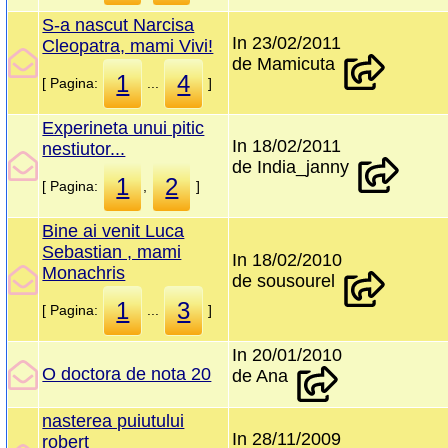
S-a nascut Narcisa
In 23/02/2011
Cleopatra, mami Vivi!
de Mamicuta
1
4
[ Pagina:
...
]
Experineta unui pitic
In 18/02/2011
nestiutor...
de India_janny
1
2
[ Pagina:
,
]
Bine ai venit Luca
Sebastian , mami
In 18/02/2010
Monachris
de sousourel
1
3
[ Pagina:
...
]
In 20/01/2010
O doctora de nota 20
de Ana
nasterea puiutului
In 28/11/2009
robert