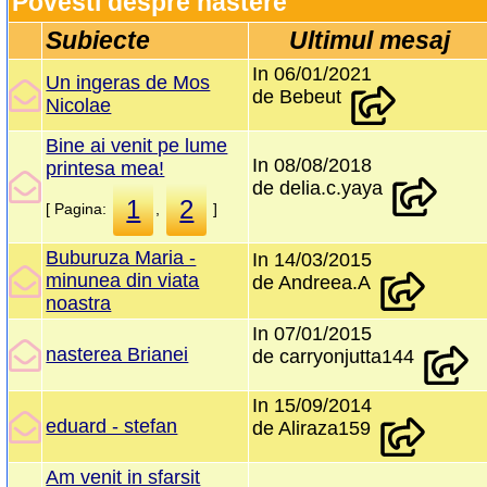
Povesti despre nastere 
Subiecte
Ultimul mesaj
In 06/01/2021
Un ingeras de Mos
de Bebeut
Nicolae
Bine ai venit pe lume
In 08/08/2018
printesa mea!
de delia.c.yaya
1
2
[ Pagina:
,
]
Buburuza Maria -
In 14/03/2015
minunea din viata
de Andreea.A
noastra
In 07/01/2015
nasterea Brianei
de carryonjutta144
In 15/09/2014
eduard - stefan
de Aliraza159
Am venit in sfarsit