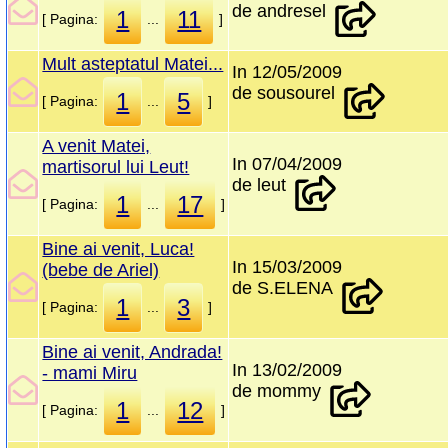
de andresel
1
11
[ Pagina:
...
]
Mult asteptatul Matei...
In 12/05/2009
de sousourel
1
5
[ Pagina:
...
]
A venit Matei,
In 07/04/2009
martisorul lui Leut!
de leut
1
17
[ Pagina:
...
]
Bine ai venit, Luca!
In 15/03/2009
(bebe de Ariel)
de S.ELENA
1
3
[ Pagina:
...
]
Bine ai venit, Andrada!
In 13/02/2009
- mami Miru
de mommy
1
12
[ Pagina:
...
]