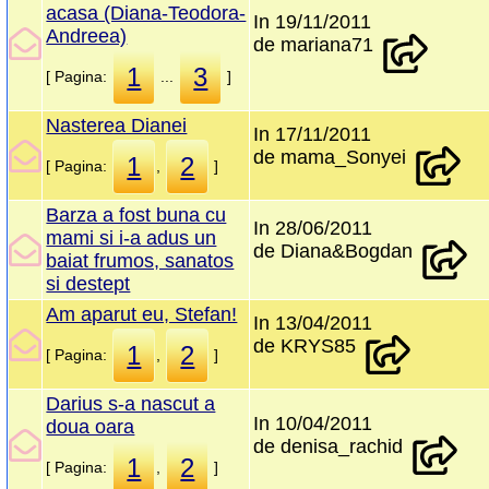
acasa (Diana-Teodora-
In 19/11/2011
Andreea)
de mariana71
1
3
[ Pagina:
...
]
Nasterea Dianei
In 17/11/2011
de mama_Sonyei
1
2
[ Pagina:
,
]
Barza a fost buna cu
In 28/06/2011
mami si i-a adus un
de Diana&Bogdan
baiat frumos, sanatos
si destept
Am aparut eu, Stefan!
In 13/04/2011
de KRYS85
1
2
[ Pagina:
,
]
Darius s-a nascut a
In 10/04/2011
doua oara
de denisa_rachid
1
2
[ Pagina:
,
]