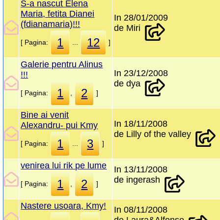
S-a nascut Elena
Maria, fetita Dianei
In 28/01/2009
(fdianamaria)!!!
de Miri
1
12
[ Pagina:
...
]
Galerie pentru Alinus
In 23/12/2008
!!!
de dya
1
2
[ Pagina:
,
]
Bine ai venit
In 18/11/2008
Alexandru- pui Kmy
de Lilly of the valley
1
3
[ Pagina:
...
]
venirea lui rik pe lume
In 13/11/2008
de ingerash
1
2
[ Pagina:
,
]
Nastere usoara, Kmy!
In 08/11/2008