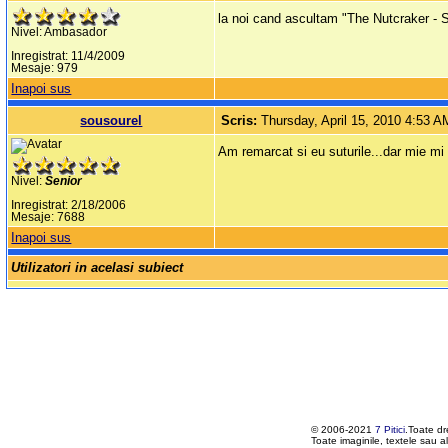
la noi cand ascultam "The Nutcraker - S
Nivel: Ambasador
Inregistrat: 11/4/2009
Mesaje: 979
Inapoi sus
sousourel
Scris:
Thursday, April 15, 2010 4:53 A
Am remarcat si eu suturile...dar mie mi
Nivel:
Senior
Inregistrat: 2/18/2006
Mesaje: 7688
Inapoi sus
Utilizatori in acelasi subiect
© 2006-2021
7 Pitici
.Toate dr
Toate imaginile, textele sau al