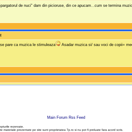
pargatorul de nuci" dam din picioruse, din ce apucam...cum se termina muzica
M
 se pare ca muzica le stimuleaza
Asadar muzica si/ sau voci de copii= me
Main Forum Rss Feed
epturile rezervate.
te materiale prezentate pe site sunt proprietatea 7p.ro si nu pot fi preluate fara acord scris.