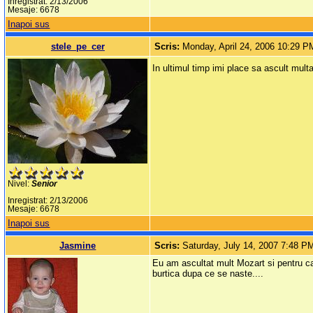
Inregistrat: 2/13/2006
Mesaje: 6678
Inapoi sus
stele_pe_cer
Scris:
Monday, April 24, 2006 10:29 P
In ultimul timp imi place sa ascult multa
Nivel:
Senior
Inregistrat: 2/13/2006
Mesaje: 6678
Inapoi sus
Jasmine
Scris:
Saturday, July 14, 2007 7:48 P
Eu am ascultat mult Mozart si pentru ca
burtica dupa ce se naste....