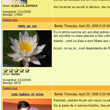
Nivel:
ALBA CA ZAPADA
Am incercat sa ascult si altceva, dar m
Inregistrat: 2/12/2006
Mesaje: 17964
Inapoi sus
stele_pe_cer
Scris:
Thursday, April 20, 2006 9:15 A
Eu in prima sarcina am ascultat putina m
am ascultat cu mare placere a fost col
inainte...cred ca d'aia a iesit Matei asa
Acum, ce sa zic, sunt dependenta de Rad
Nivel:
Senior
Inregistrat: 2/13/2006
Mesaje: 6678
Inapoi sus
cute_babies_of_mine
Scris:
Thursday, April 20, 2006 9:25 A
Felicitari, stelute! Acum am vazut ca es
Sa ai parte de o sarcina linistita, fara