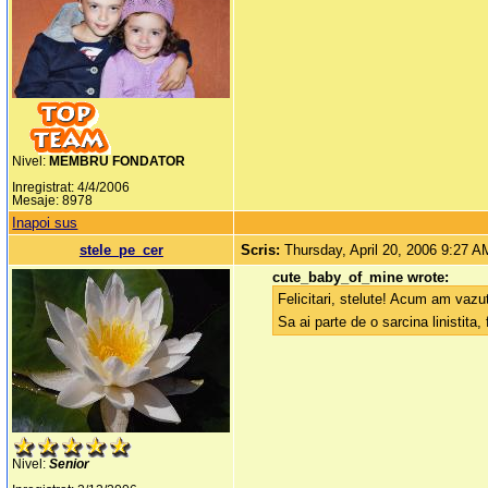
Nivel:
MEMBRU FONDATOR
Inregistrat: 4/4/2006
Mesaje: 8978
Inapoi sus
stele_pe_cer
Scris:
Thursday, April 20, 2006 9:27 A
cute_baby_of_mine wrote:
Felicitari, stelute! Acum am vazut
Sa ai parte de o sarcina linistita
Nivel:
Senior