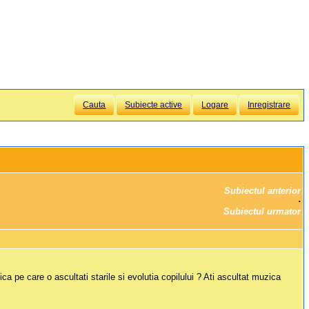
Cauta
Subiecte active
Logare
Inregistrare
Subiectul anterior
		·

Subiectul urmator
a pe care o ascultati starile si evolutia copilului ? Ati ascultat muzica