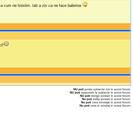
 cum ne linistim. tati a zis ca ne face balerina
ci!
NU poti
posta subiecte noi in acest forum.
NU poti
raspunde la subiecte in acest forum.
NU poti
sterge postari in acest forum.
Nu poti
edita postari in acest forum.
Nu poti
crea sondaje in acest forum.
Nu poti
vota in sondaj in acest forum.