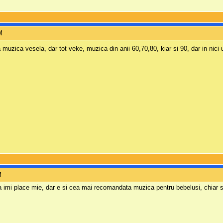
M
 muzica vesela, dar tot veke, muzica din anii 60,70,80, kiar si 90, dar in nici u
M
 imi place mie, dar e si cea mai recomandata muzica pentru bebelusi, chiar si