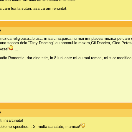
a cam lua la suturi, asa ca am renuntat.
M
uzica religioasa...brusc, in sarcina,parca nu mai imi placea muzica pe care o 
oana sonora dela "Dirty Dancing" cu sonorul la maxim,Gil Dobrica, Gica Pete
 vesel
...
io Romantic, dar cine stie, in 8 luni cate mi-au mai ramas, mi s-or modifica i
M
ti insarcinata!
 probleme specifice... Si multa sanatate, mamico!