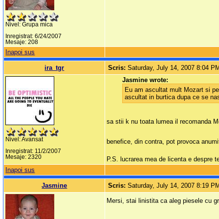
Nivel: Grupa mica
Inregistrat: 6/24/2007
Mesaje: 208
Inapoi sus
ira_tgr
Scris:
Saturday, July 14, 2007 8:04 P
Jasmine wrote:
Eu am ascultat mult Mozart si pen
ascultat in burtica dupa ce se nas
sa stii k nu toata lumea il recomanda Mo
Nivel: Avansat
benefice, din contra, pot provoca anumit
Inregistrat: 11/2/2007
Mesaje: 2320
P.S. lucrarea mea de licenta e despre t
Inapoi sus
Jasmine
Scris:
Saturday, July 14, 2007 8:19 P
Mersi, stai linistita ca aleg piesele cu g