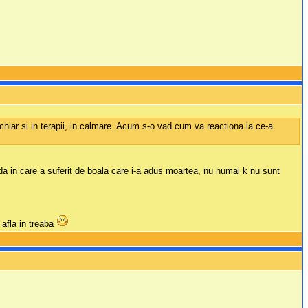
hiar si in terapii, in calmare. Acum s-o vad cum va reactiona la ce-a
ada in care a suferit de boala care i-a adus moartea, nu numai k nu sunt
 afla in treaba