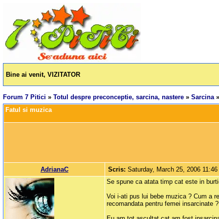
Bine ai venit, VIZITATOR
Forum 7 Pitici
»
Totul despre preconceptie, sarcina, nastere
»
Sarcina
Fatul si muzica
AdrianaC
Scris:
Saturday, March 25, 2006 11:4
Se spune ca atata timp cat este in burti
Voi i-ati pus lui bebe muzica ? Cum a re
recomandata pentru femei insarcinate ?
Eu am tot ascultat cat am fost insarcina