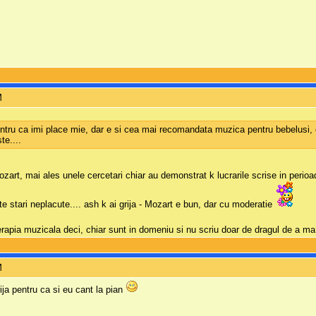
M
tru ca imi place mie, dar e si cea mai recomandata muzica pentru bebelusi, c
te....
zart, mai ales unele cercetari chiar au demonstrat k lucrarile scrise in perio
e stari neplacute.... ash k ai grija - Mozart e bun, dar cu moderatie
erapia muzicala deci, chiar sunt in domeniu si nu scriu doar de dragul de a ma
M
rija pentru ca si eu cant la pian