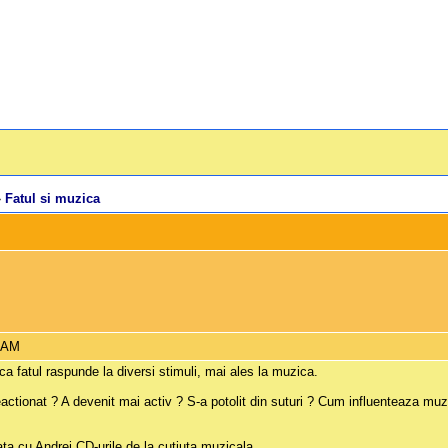
»
Fatul si muzica
6 AM
ca fatul raspunde la diversi stimuli, mai ales la muzica.
actionat ? A devenit mai activ ? S-a potolit din suturi ? Cum influenteaza muzic
ta cu Andrei CD-urile de la cutiuta muzicala.