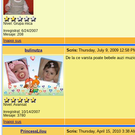
Nivel: Grupa mica
Inregistrat: 6/24/2007
Mesaje: 208
Inapoi sus
bulinutza
Scris:
Thursday, July 9, 2009 12:58 P
De la ce varsta poate bebele auzi muzic
Nivel: Avansat
Inregistrat: 10/14/2007
Mesaje: 3780
Inapoi sus
PrincessLilou
Scris:
Thursday, April 15, 2010 3:38 A