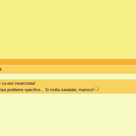
M
 ca esti insarcinata!
, fara probleme specifice... Si multa sanatate, mamico!