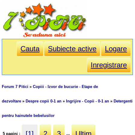
Cauta
Subiecte active
Logare
Inregistrare
Forum 7 Pitici
»
Copiii - Izvor de bucurie - Etape de
dezvoltare
»
Despre copii 0-1 an
»
Ingrijire - Copii - 0-1 an
»
Detergenti
pentru hainutele bebelusilor
[1]
2
3
Ultim
5 pagini :
...