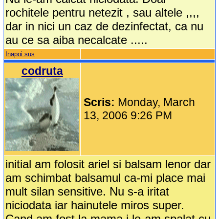
rochitele pentru netezit , sau altele ,,,,
dar in nici un caz de dezinfectat, ca nu
au ce sa aiba necalcate .....
Inapoi sus
codruta
Scris:
Monday, March
13, 2006 9:26 PM
initial am folosit ariel si balsam lenor dar
am schimbat balsamul ca-mi place mai
mult silan sensitive. Nu s-a iritat
niciodata iar hainutele miros super.
Cand am fost la mama i le-am spalat cu