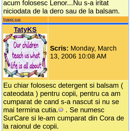
acum folosesc Lenor...Nu s-a iritat
niciodata de la dero sau de la balsam.
Inapoi sus
TatyKS
Scris:
Monday, March
13, 2006 10:08 AM
Eu chiar folosesc detergent si balsam (
cateodata ) pentru copii, pentru ca am
cumparat de cand s-a nascut si nu se
mai termina cutia.
. Se numesc
SurCare si le-am cumparat din Cora de
la raionul de copii.