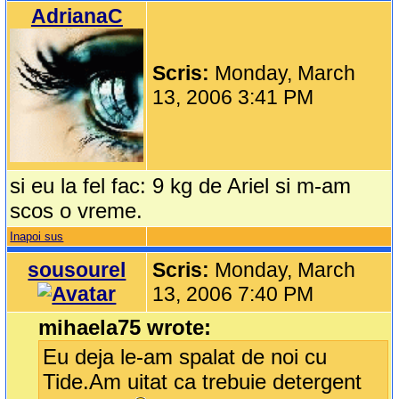
AdrianaC
Scris:
Monday, March
13, 2006 3:41 PM
si eu la fel fac: 9 kg de Ariel si m-am
scos o vreme.
Inapoi sus
sousourel
Scris:
Monday, March
13, 2006 7:40 PM
mihaela75 wrote:
Eu deja le-am spalat de noi cu
Tide.Am uitat ca trebuie detergent