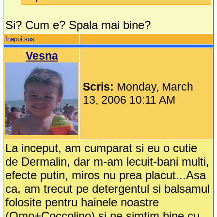
Si? Cum e? Spala mai bine?
Inapoi sus
Vesna
Scris:
Monday, March
13, 2006 10:11 AM
La inceput, am cumparat si eu o cutie
de Dermalin, dar m-am lecuit-bani multi,
efecte putin, miros nu prea placut...Asa
ca, am trecut pe detergentul si balsamul
folosite pentru hainele noastre
(Omo+Coccolino) si ne simtim bine cu