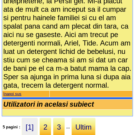
uneiprietene, la Persil gel. Mi-a placut
ata de mult ca am inceput sa il cumpar
si pentru hainele familiei si cu el am
spalat pana cand am plecat din tara, ca
aici nu se gaseste. Aici am trecut pe
detergenti normali, Ariel, Tide. Acum am
luat un detergent lichid de bebelusi, nu
stiu cum se cheama si am si dat un car
de bani pe el ca m-a batut mama la cap.
Sper sa ajunga in prima luna si dupa aia
gata, trecem la detergent normal.
Inapoi sus
Utilizatori in acelasi subiect
[1]
2
3
Ultim
5 pagini :
...