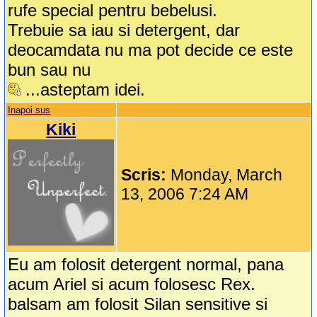
rufe special pentru bebelusi.
Trebuie sa iau si detergent, dar
deocamdata nu ma pot decide ce este
bun sau nu
...asteptam idei.
Inapoi sus
Kiki
Scris:
Monday, March
13, 2006 7:24 AM
Eu am folosit detergent normal, pana
acum Ariel si acum folosesc Rex.
balsam am folosit Silan sensitive si