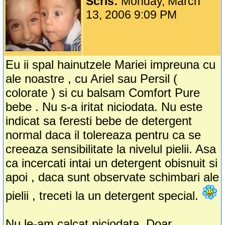
Scris:
Monday, March
13, 2006 9:09 PM
Eu ii spal hainutzele Mariei impreuna cu
ale noastre , cu Ariel sau Persil (
colorate ) si cu balsam Comfort Pure
bebe . Nu s-a iritat niciodata. Nu este
indicat sa feresti bebe de detergent
normal daca il tolereaza pentru ca se
creeaza sensibilitate la nivelul pielii. Asa
ca incercati intai un detergent obisnuit si
apoi , daca sunt observate schimbari ale
pielii , treceti la un detergent special.
Nu le-am calcat niciodata. Doar