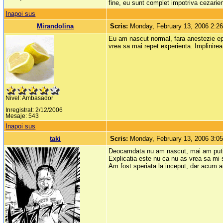
fine, eu sunt complet impotriva cezarie
Inapoi sus
Mirandolina
Scris:
Monday, February 13, 2006 2:2
Eu am nascut normal, fara anestezie epi
vrea sa mai repet experienta. Implinirea 
Nivel: Ambasador
Inregistrat: 2/12/2006
Mesaje: 543
Inapoi sus
taki
Scris:
Monday, February 13, 2006 3:0
Deocamdata nu am nascut, mai am putin,
Explicatia este nu ca nu as vrea sa mi 
Am fost speriata la inceput, dar acum 