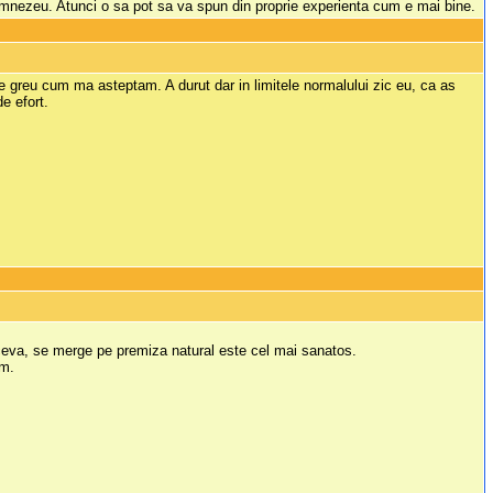
Dumnezeu. Atunci o sa pot sa va spun din proprie experienta cum e mai bine.
e greu cum ma asteptam. A durut dar in limitele normalului zic eu, ca as
de efort.
 ceva, se merge pe premiza natural este cel mai sanatos.
um.