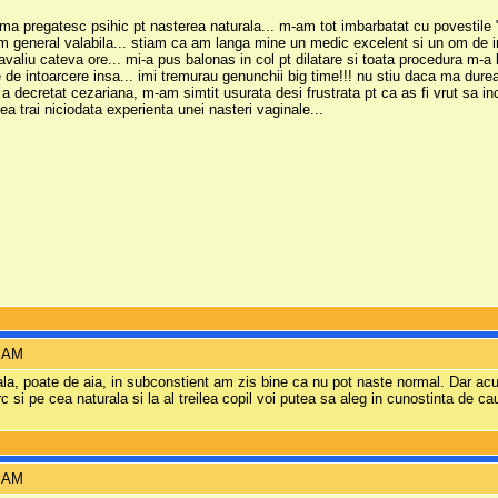
ma pregatesc psihic pt nasterea naturala... m-am tot imbarbatat cu povestile "f
m general valabila... stiam ca am langa mine un medic excelent si un om de inc
travaliu cateva ore... mi-a pus balonas in col pt dilatare si toata procedura m-a
de intoarcere insa... imi tremurau genunchii big time!!! nu stiu daca ma durea
a decretat cezariana, m-am simtit usurata desi frustrata pt ca as fi vrut sa inc
a trai niciodata experienta unei nasteri vaginale...
3 AM
ala, poate de aia, in subconstient am zis bine ca nu pot naste normal. Dar acu
 si pe cea naturala si la al treilea copil voi putea sa aleg in cunostinta de ca
0 AM