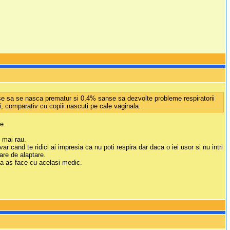
nse sa se nasca prematur si 0,4% sanse sa dezvolte probleme respiratorii
ri, comparativ cu copiii nascuti pe cale vaginala.
e.
 mai rau.
cand te ridici ai impresia ca nu poti respira dar daca o iei usor si nu intri
care de alaptare.
na as face cu acelasi medic.