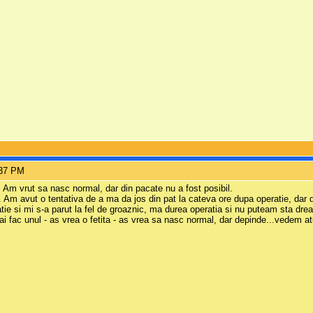
:37 PM
 Am vrut sa nasc normal, dar din pacate nu a fost posibil.
e. Am avut o tentativa de a ma da jos din pat la cateva ore dupa operatie, dar
atie si mi s-a parut la fel de groaznic, ma durea operatia si nu puteam sta drea
mai fac unul - as vrea o fetita - as vrea sa nasc normal, dar depinde...vedem at