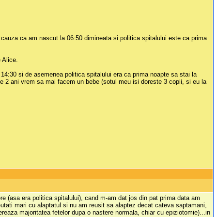
 cauza ca am nascut la 06:50 dimineata si politica spitalului este ca prima
 Alice.
14:30 si de asemenea politica spitalului era ca prima noapte sa stai la
e 2 ani vrem sa mai facem un bebe (sotul meu isi doreste 3 copii, si eu la
e (asa era politica spitalului), cand m-am dat jos din pat prima data am
reutati mari cu alaptatul si nu am reusit sa alaptez decat cateva saptamani,
eaza majoritatea fetelor dupa o nastere normala, chiar cu epiziotomie)...in