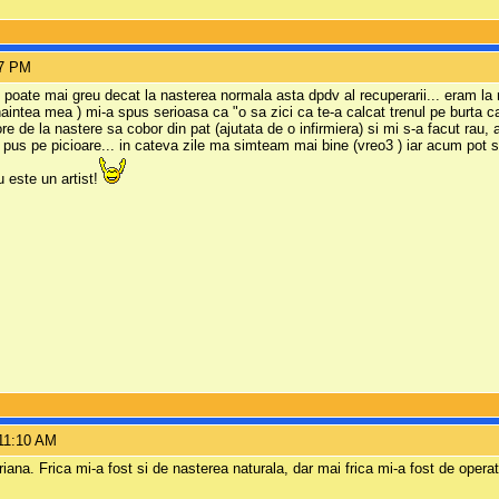
27 PM
. poate mai greu decat la nasterea normala asta dpdv al recuperarii... eram la
naintea mea ) mi-a spus serioasa ca "o sa zici ca te-a calcat trenul pe burta ca
re de la nastere sa cobor din pat (ajutata de o infirmiera) si mi s-a facut rau, 
 pus pe picioare... in cateva zile ma simteam mai bine (vreo3 ) iar acum pot
 este un artist!
11:10 AM
iana. Frica mi-a fost si de nasterea naturala, dar mai frica mi-a fost de operat