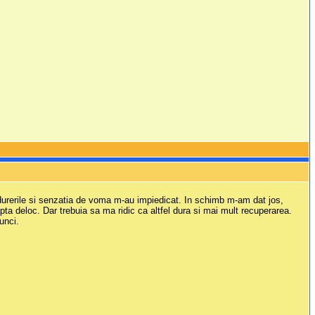
 durerile si senzatia de voma m-au impiedicat. In schimb m-am dat jos,
pta deloc. Dar trebuia sa ma ridic ca altfel dura si mai mult recuperarea.
unci.