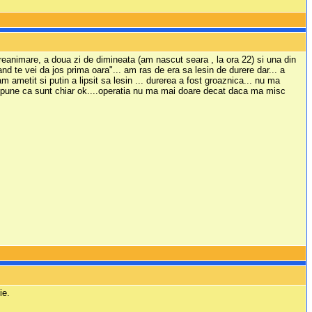
 reanimare, a doua zi de dimineata (am nascut seara , la ora 22) si una din
nd te vei da jos prima oara"... am ras de era sa lesin de durere dar... a
am ametit si putin a lipsit sa lesin ... durerea a fost groaznica... nu ma
 spune ca sunt chiar ok....operatia nu ma mai doare decat daca ma misc
ie.