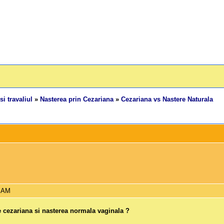
si travaliul
»
Nasterea prin Cezariana
»
Cezariana vs Nastere Naturala
9 AM
ie cezariana si nasterea normala vaginala ?