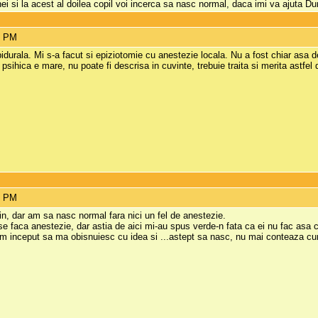
nei si la acest al doilea copil voi incerca sa nasc normal, daca imi va ajuta 
6 PM
durala. Mi s-a facut si epiziotomie cu anestezie locala. Nu a fost chiar asa d
psihica e mare, nu poate fi descrisa in cuvinte, trebuie traita si merita astfel 
5 PM
 dar am sa nasc normal fara nici un fel de anestezie.
se faca anestezie, dar astia de aici mi-au spus verde-n fata ca ei nu fac asa
am inceput sa ma obisnuiesc cu idea si ...astept sa nasc, nu mai conteaza c