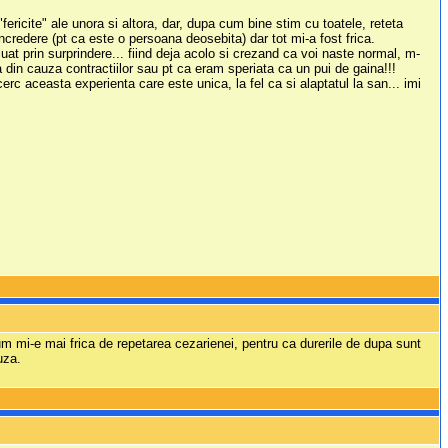
ericite" ale unora si altora, dar, dupa cum bine stim cu toatele, reteta
redere (pt ca este o persoana deosebita) dar tot mi-a fost frica.
 luat prin surprindere... fiind deja acolo si crezand ca voi naste normal, m-
 din cauza contractiilor sau pt ca eram speriata ca un pui de gaina!!!
erc aceasta experienta care este unica, la fel ca si alaptatul la san... imi
m mi-e mai frica de repetarea cezarienei, pentru ca durerile de dupa sunt
uza.