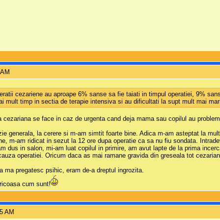
5 AM
eratii cezariene au aproape 6% sanse sa fie taiati in timpul operatiei, 9% sa
ai mult timp in sectia de terapie intensiva si au dificultati la supt mult mai ma
l ca cezariana se face in caz de urgenta cand deja mama sau copilul au problem
e generala, la cerere si m-am simtit foarte bine. Adica m-am asteptat la mult
 m-am ridicat in sezut la 12 ore dupa operatie ca sa nu fiu sondata. Intradevar 
-am dus in salon, mi-am luat copilul in primire, am avut lapte de la prima incer
 cauza operatiei. Oricum daca as mai ramane gravida din greseala tot cezaria
 ma pregatesc psihic, eram de-a dreptul ingrozita.
 fricoasa cum sunt!
15 AM