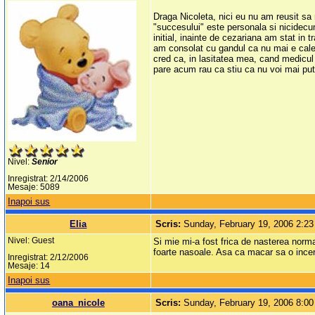
Draga Nicoleta, nici eu nu am reusit sa 
"succesului" este personala si nicidecu
initial, inainte de cezariana am stat in 
am consolat cu gandul ca nu mai e cale 
cred ca, in lasitatea mea, cand medicul 
pare acum rau ca stiu ca nu voi mai pute
Nivel:
Senior
Inregistrat: 2/14/2006
Mesaje: 5089
Inapoi sus
Elia
Scris:
Sunday, February 19, 2006 2:2
Nivel: Guest
Si mie mi-a fost frica de nasterea norm
foarte nasoale. Asa ca macar sa o incerc
Inregistrat: 2/12/2006
Mesaje: 14
Inapoi sus
oana_nicole
Scris:
Sunday, February 19, 2006 8:0