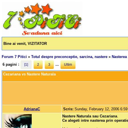
Bine ai venit, VIZITATOR
Forum 7 Pitici
»
Totul despre preconceptie, sarcina, nastere
»
Nasterea 
6 pagini :
...
[1]
2
3
Ultim
Cezariana vs Nastere Naturala
AdrianaC
Scris:
Sunday, February 12, 2006 6:5
Nastere Naturala sau Cezariana
.
Ce alegeti intre nasterea prin operat