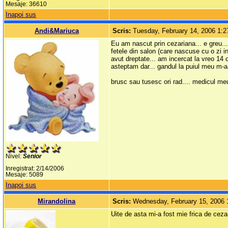
Mesaje: 36610
Inapoi sus
Andi&Mariuca
Scris:
Tuesday, February 14, 2006 1:
Eu am nascut prin cezariana... e greu..
fetele din salon (care nascuse cu o zi i
avut dreptate... am incercat la vreo 14 o
asteptam dar... gandul la puiul meu m-a
brusc sau tusesc ori rad.... medicul meu
Nivel:
Senior
Inregistrat: 2/14/2006
Mesaje: 5089
Inapoi sus
Mirandolina
Scris:
Wednesday, February 15, 2006 
Uite de asta mi-a fost mie frica de cezar