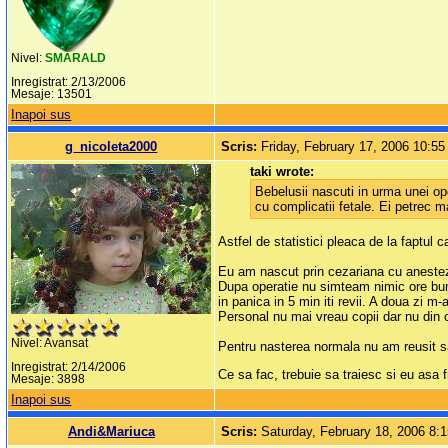
Nivel:
SMARALD
Inregistrat: 2/13/2006
Mesaje: 13501
Inapoi sus
g_nicoleta2000
Scris:
Friday, February 17, 2006 10:5
taki wrote:
Bebelusii nascuti in urma unei op
cu complicatii fetale. Ei petrec m
Astfel de statistici pleaca de la faptu
Eu am nascut prin cezariana cu anestezi
Dupa operatie nu simteam nimic ore bune,
in panica in 5 min iti revii. A doua zi m
Personal nu mai vreau copii dar nu din
Nivel: Avansat
Pentru nasterea normala nu am reusit sa
Inregistrat: 2/14/2006
Ce sa fac, trebuie sa traiesc si eu asa
Mesaje: 3898
Inapoi sus
Andi&Mariuca
Scris:
Saturday, February 18, 2006 8: