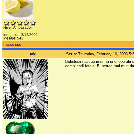
Nivel: Ambasador
Inregistrat: 2/12/2006
Mesaje: 543
Inapoi sus
taki
Scris:
Thursday, February 16, 2006 5
Bebelusii nascuti in urma unei operatii
complicatii fetale. Ei petrec mai mult ti