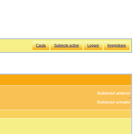
Cauta
Subiecte active
Logare
Inregistrare
Subiectul anterior
		·

Subiectul urmator