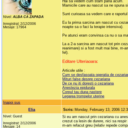
Hai sa vedem cum stam pana acum.
Mamicile care au nascut sa ne spuna si
Sunt curioasa sa vedem care e raportul
Nivel:
ALBA CA ZAPADA
Eu la prima sarcina am nascut cu cezaria
Inregistrat: 2/12/2006
noapte sa o faci la terapie intensiva).
Mesaje: 17964
Pe atunci eram convinsa ca nu o sa mai f
La a 2-a sarcina am nascut tot prin cez
reanimare) si a fost mult mai bine, m-a
fel).
Editare Ulteriaoara:
Articole utile :
Cum se desfasoata operatia de cezaria
Mituri false despre cezariana
De ce nu iti doresti o cezariana
Anestezia epidurala
Corpul tau dupa nastere
Legarea trompelor uterine
Inapoi sus
Elia
Scris:
Monday, February 13, 2006 12:
Nivel: Guest
Si eu am nascut prin cezariana cu anest
crezut ca lesin de durere, nici sa respi
Inregistrat: 2/12/2006
m-am refacut greu (relativ repede compa
Mesaje: 14