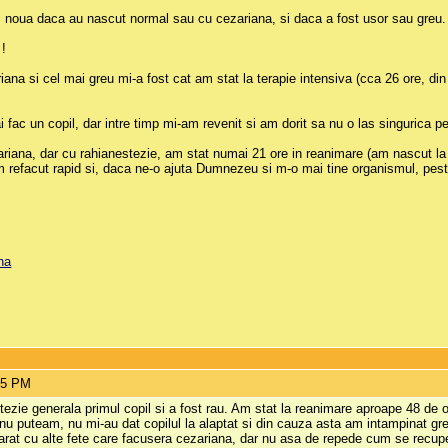
 noua daca au nascut normal sau cu cezariana, si daca a fost usor sau greu.
 !
na si cel mai greu mi-a fost cat am stat la terapie intensiva (cca 26 ore, din
ac un copil, dar intre timp mi-am revenit si am dorit sa nu o las singurica pe
ariana, dar cu rahianestezie, am stat numai 21 ore in reanimare (am nascut la 
m refacut rapid si, daca ne-o ajuta Dumnezeu si m-o mai tine organismul, pest
na
35 PM
ezie generala primul copil si a fost rau. Am stat la reanimare aproape 48 de or
r nu puteam, nu mi-au dat copilul la alaptat si din cauza asta am intampinat g
rat cu alte fete care facusera cezariana, dar nu asa de repede cum se recuper