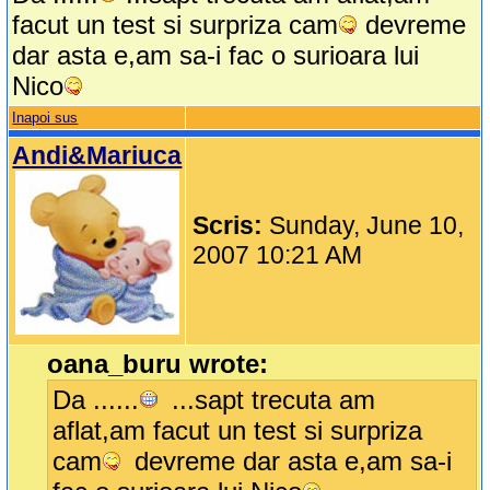
facut un test si surpriza cam
devreme
dar asta e,am sa-i fac o surioara lui
Nico
Inapoi sus
Andi&Mariuca
Scris:
Sunday, June 10,
2007 10:21 AM
oana_buru wrote:
Da ......
...sapt trecuta am
aflat,am facut un test si surpriza
cam
devreme dar asta e,am sa-i