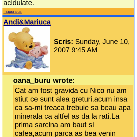
acidulate.
Inapoi sus
Andi&Mariuca
Scris:
Sunday, June 10,
2007 9:45 AM
oana_buru wrote:
Cat am fost gravida cu Nico nu am
stiut ce sunt alea greturi,acum insa
ca sa-mi treaca trebuie sa beau apa
minerala ca altfel as da la rati.La
prima sarcina am baut si
cafea,acum parca as bea venin