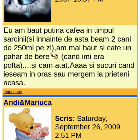
Eu am baut putina cafea in timpul
sarcinii(si innainte de asta beam 2 cani
de 250ml pe zi),am mai baut si cate un
pahar de bere
(cand imi era
pofta)....si cam atat.Aaaa si sucuri cand
ieseam in oras sau mergem la prieteni
acasa.
Inapoi sus
Andi&Mariuca
Scris:
Saturday,
September 26, 2009
2:51 PM