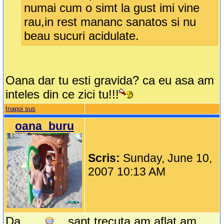
numai cum o simt la gust imi vine
rau,in rest mananc sanatos si nu
beau sucuri acidulate.
Oana dar tu esti gravida? ca eu asa am
inteles din ce zici tu!!!
Inapoi sus
oana_buru
Scris:
Sunday, June 10,
2007 10:13 AM
Da ......
...sapt trecuta am aflat,am