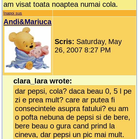
am visat toata noaptea numai cola.
Inapoi sus
Andi&Mariuca
Scris:
Saturday, May
26, 2007 8:27 PM
clara_lara wrote:
dar pepsi, cola? daca beau 0, 5 l pe
zi e prea mult? care ar putea fi
consecintele asupra fatului? eu am
o pofta nebuna de pepsi si de bere,
bere beau o gura cand prind la
cineva, dar pepsi un pic mai mult.