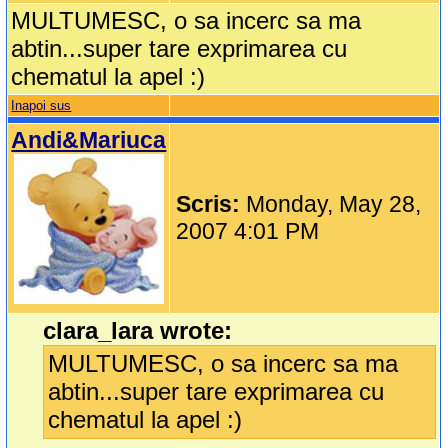
MULTUMESC, o sa incerc sa ma
abtin...super tare exprimarea cu
chematul la apel :)
Inapoi sus
Andi&Mariuca
Scris:
Monday, May 28,
2007 4:01 PM
clara_lara wrote:
MULTUMESC, o sa incerc sa ma
abtin...super tare exprimarea cu
chematul la apel :)