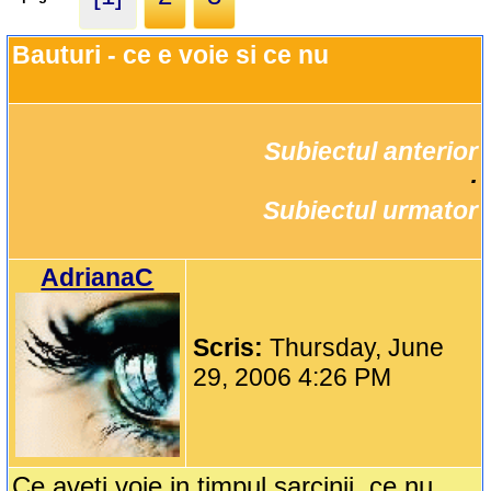
Bauturi - ce e voie si ce nu
Subiectul anterior
		·

Subiectul urmator
AdrianaC
Scris:
Thursday, June
29, 2006 4:26 PM
Ce aveti voie in timpul sarcinii, ce nu